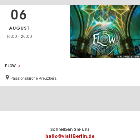
06
AUGUST
16:00
-
20:00
© PROJEKTIL I Fever
FLOW
Passionskirche Kreuzberg
Berlins
visitBerlin-Blog
Schreiben Sie uns
offizielles
Hier
hallo@visitBerlin.de