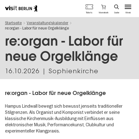
Berlins
Warenkorb
Tickets
Suche
Menü
offizielles
Direkt
Tourismusportal
Startseite
Veranstaltungskalender
zum
re:organ - Labor für neue Orgelklänge
Inhalt
re:organ - Labor für
neue Orgelklänge
16.10.2026
| Sophienkirche
re:organ - Labor für neue Orgelklänge
Hampus Lindwall bewegt sich bewusst jenseits traditioneller
Stilgrenzen. Als Organist und Komponist verbindet er seine
klassische Kirchenmusik-Ausbildung mit Einflüssen aus
elektronischer Musik, Performancekunst, Clubkultur und
experimenteller Klangpraxis.