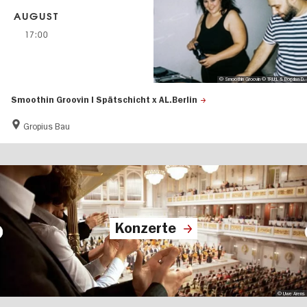
AUGUST
17:00
© Smoothin Groovin © TRU:L & Bogdan D.
Smoothin Groovin | Spätschicht x AL.Berlin
Gropius Bau
Konzerte
© Uwe Arens