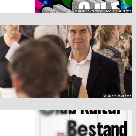
© ngbk-ansichtssache-keyvisual-quer-web
© Edgard Berendsen