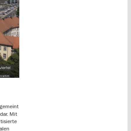
viertel
 Schramm
h gemeint
dar. Mit
tisierte
ialen