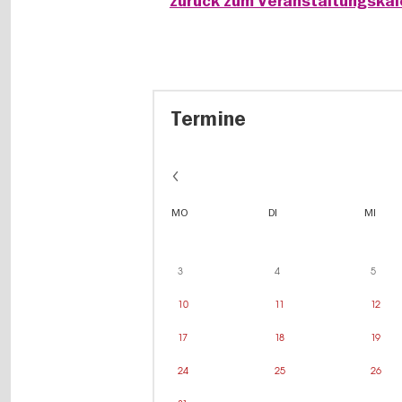
zurück zum Veranstaltungska
Termine
MO
DI
MI
3
4
5
10
11
12
17
18
19
24
25
26