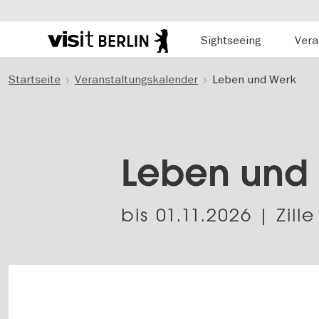
Hauptnavigation
Sightseeing
Vera
Berlins
offizielles
Direkt
Tourismusportal
Startseite
Veranstaltungskalender
Leben und Werk
zum
Inhalt
Leben und
bis
01.11.2026
| Zill