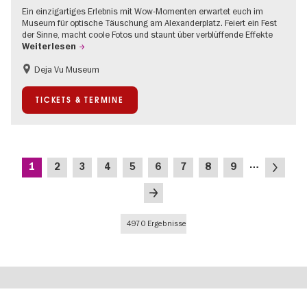
Ein einzigartiges Erlebnis mit Wow-Momenten erwartet euch im
Museum für optische Täuschung am Alexanderplatz. Feiert ein Fest
der Sinne, macht coole Fotos und staunt über verblüffende Effekte
Weiterlesen
Deja Vu Museum
Kinder
Teenager
TICKETS & TERMINE
Seitennummerierung
…
Aktuelle
Seite
Seite
Seite
Seite
Seite
Seite
Seite
Seite
Nächste
1
2
3
4
5
6
7
8
9
Seite
Seite
Letzte
Seite
4970 Ergebnisse