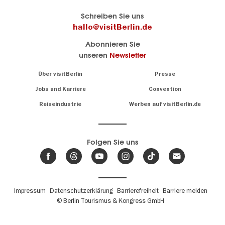
Berlins
visitBerlin-Blog
Schreiben Sie uns
offizielles
Hier
hallo@visitBerlin.de
Reiseportal
schreiben
Abonnieren Sie
visitBerlin.de
die
unseren
Newsletter
Berlin-
Wir kennen
Insider
Berlin und
Navigation:
Über visitBerlin
Presse
sind
About
persönlich
Jobs und Karriere
Convention
Insidertipps
für Sie da.
rund
Reiseindustrie
Werben auf visitBerlin.de
um
Wir bieten Ihnen
die
günstige
,
Hauptstadt
Reiseangebote
und
Hotels
Folgen Sie uns
.
Tickets
Berlin-
News,
Wir haben den
Events
Veranstaltungskalender
&
Berlins mit vielen Tipps.
Trends
Fußbereichsmenü
Impressum
Datenschutzerklärung
Barrierefreiheit
Barriere melden
© Berlin Tourismus & Kongress GmbH
Unsere
Lieblingsorte