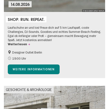
14.08.2026
© DESIGNER OUTLET BERLIN
SHOP. RUN. REPEAT.
Laufschuhe an und los! Freue dich auf 5 km Laufspaß, coole
Challenges, DJ-Sounds, Goodies und echtes Summer-Beach-Feeling.
Egal ob Anfänger oder Profi – gemeinsam macht Bewegung mehr
Spaß. Jetzt kostenlos anmelden!
Weiterlesen
Designer Outlet Berlin
Going local Berlin
Gratis
19:00 Uhr
Im Grünen
Open Air
WEITERE INFORMATIONEN
Shopping
GESCHICHTE & ARCHÄOLOGIE