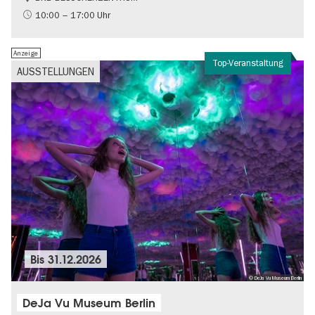
Gratis
10:00 – 17:00 Uhr
Politik & Gesellschaft
Anzeige
Top-Veranstaltung
AUSSTELLUNGEN
Bis
31.12.2026
© DeJa Vu Museum Berlin
DeJa Vu Museum Berlin