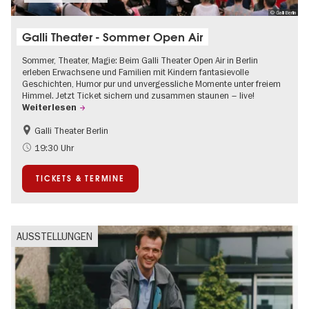
© Galli Berlin
Galli Theater - Sommer Open Air
Sommer, Theater, Magie: Beim Galli Theater Open Air in Berlin
erleben Erwachsene und Familien mit Kindern fantasievolle
Geschichten, Humor pur und unvergessliche Momente unter freiem
Himmel. Jetzt Ticket sichern und zusammen staunen – live!
Weiterlesen
Galli Theater Berlin
Barrierefrei
Going local Berlin
19:30 Uhr
Kinder
Kultursommer
TICKETS & TERMINE
Open Air
Urban Art
AUSSTELLUNGEN