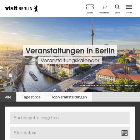
Berlins
Warenkorb
Tickets
Suche
Menü
offizielles
Direkt
Tourismusportal
zum
Inhalt
Veranstaltungen in Berlin
Veranstaltungskalender
Skyline über Berlin mit Spree © iStock.com, Foto: bluejayphoto
Alle
Tagestipps
Top-Veranstaltungen
Suchbegriffe
FINDEN
eingeben…
SIE
Startdatum
IHR