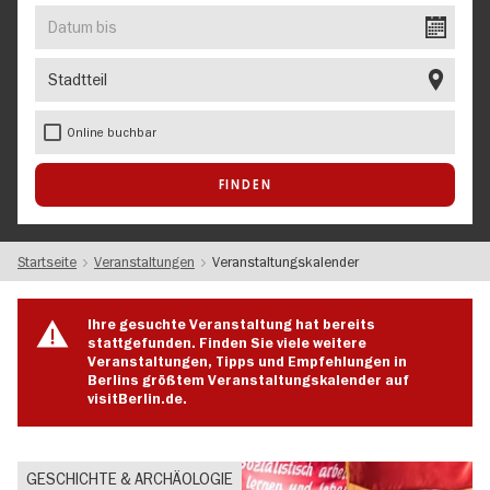
EVENT
Datum
bis
Stadtteil
Online buchbar
Startseite
Veranstaltungen
Veranstaltungskalender
Ihre gesuchte Veranstaltung hat bereits
stattgefunden. Finden Sie viele weitere
Veranstaltungen, Tipps und Empfehlungen in
Berlins größtem Veranstaltungskalender auf
visitBerlin.de.
GESCHICHTE & ARCHÄOLOGIE