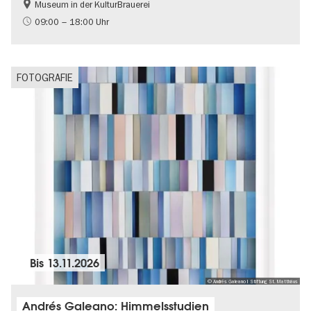
Museum in der KulturBrauerei
Berliner Mauer
DDR-Geschichte
09:00 – 18:00 Uhr
Gratis
Politik & Gesellschaft
FOTOGRAFIE
Bis
13.11.2026
© Andrés Galeano I Stiftung St. Matthäus
Andrés Galeano: Himmelsstudien