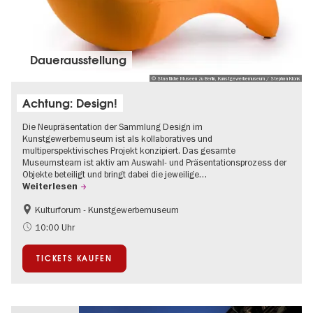
Dauer­aus­stel­lung
© Staatliche Museen zu Berlin, Kunstgewerbemuseum / Stephan Klonk
Achtung: Design!
Die Neupräsentation der Sammlung Design im
Kunstgewerbemuseum ist als kollaboratives und
multiperspektivisches Projekt konzipiert. Das gesamte
Museumsteam ist aktiv am Auswahl- und Präsentationsprozess der
Objekte beteiligt und bringt dabei die jeweilige…
Weiterlesen
Kulturforum - Kunstgewerbemuseum
Mode und Design
10:00 Uhr
TICKETS KAUFEN