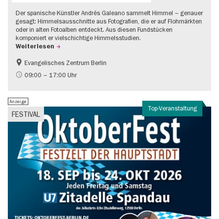
Der spanische Künstler Andrés Galeano sammelt Himmel – genauer
gesagt: Himmelsausschnitte aus Fotografien, die er auf Flohmärkten
oder in alten Fotoalben entdeckt. Aus diesen Fundstücken
komponiert er vielschichtige Himmelsstudien.
Weiterlesen
Evangelisches Zentrum Berlin
Gratis
09:00 – 17:00 Uhr
Anzeige
Top-Veranstaltung
FESTIVAL