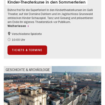
Kinder-Theaterkurse in den Sommerferien
Bühne frei für die Superferien! In den Kindertheaterkursen im Galli
Theater, auf der Domäne Dahlem und im Jagdschloss Grunewald
entdecken Kinder Schauspiel, Tanz und Gesang und präsentieren
am Ende ihr eigenes Theaterstück vor Publikum.
Weiterlesen
Verschiedene Spielorte
Kinder
Kultursommer
10:00 Uhr
Urban Art
Zeitgenössische Kunst
TICKETS & TERMINE
GESCHICHTE & ARCHÄOLOGIE