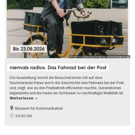
Bis
23.08.2026
© CC BY SA 4.0 Museumsstiftung Post und Telekommunikation.jpg
niemals radlos. Das Fahrrad bei der Post
Die Ausstellung nimmt die Besucher:innen mit auf eine
faszinierende Reise durch die Geschichte des Fahrrads bei der Post
und zeigt, wie es den Postbetrieb effizienter machte, Generationen
begeisterte und bis heute ein Schlüssel zu nachhaltiger Mobilität ist.
Weiterlesen
Museum für Kommunikation
Geschichte
Nachhaltigkeit
10:00 Uhr