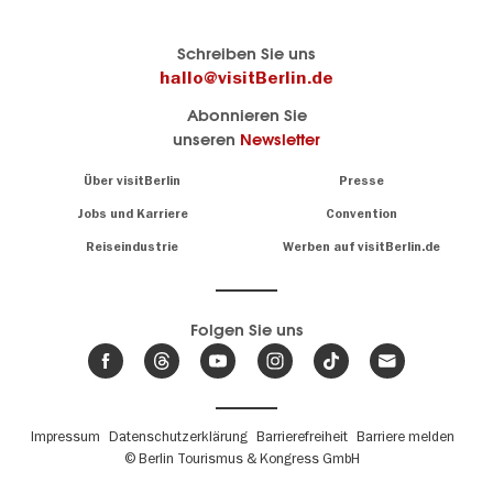
Berlins
visitBerlin-Blog
Schreiben Sie uns
offizielles
Hier
hallo@visitBerlin.de
Reiseportal
schreiben
Abonnieren Sie
visitBerlin.de
die
unseren
Newsletter
Berlin-
Wir kennen
Insider
Berlin und
Navigation:
Über visitBerlin
Presse
sind
About
persönlich
Jobs und Karriere
Convention
Insidertipps
für Sie da.
rund
Reiseindustrie
Werben auf visitBerlin.de
um
Wir bieten Ihnen
die
günstige
,
Hauptstadt
Reiseangebote
und
Hotels
Folgen Sie uns
.
Tickets
Berlin-
News,
Wir haben den
Events
Veranstaltungskalender
&
Berlins mit vielen Tipps.
Trends
Fußbereichsmenü
Impressum
Datenschutzerklärung
Barrierefreiheit
Barriere melden
© Berlin Tourismus & Kongress GmbH
Unsere