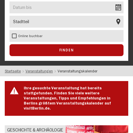
EVENT
Datum
bis
Stadtteil
Online buchbar
Startseite
Veranstaltungen
Veranstaltungskalender
Ihre gesuchte Veranstaltung hat bereits
stattgefunden. Finden Sie viele weitere
Veranstaltungen, Tipps und Empfehlungen in
Berlins größtem Veranstaltungskalender auf
visitBerlin.de.
GESCHICHTE & ARCHÄOLOGIE