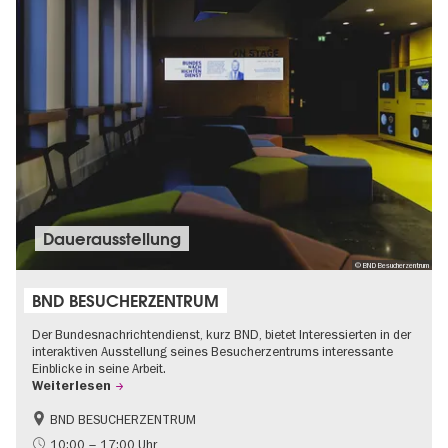
Dauer­aus­stel­lung
© BND Besucherzentrum
BND BESUCHERZENTRUM
Der Bundesnachrichtendienst, kurz BND, bietet Interessierten in der
interaktiven Ausstellung seines Besucherzentrums interessante
Einblicke in seine Arbeit.
Weiterlesen
BND BESUCHERZENTRUM
Geschichte
Gratis
10:00 – 17:00 Uhr