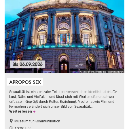
Bis
06.09.2026
© Museum für Kommunikation, Foto Michael Erhart
APROPOS SEX
Sexualität ist ein zentraler Teil der menschlichen Identität, steht für
Lust, Nähe und Vielfalt – und lässt sich mit Worten oft nur schwer
erfassen. Geprägt durch Kultur, Erziehung, Medien sowie Film und
Fernsehen verändert sich unser Bild von Sexualität…
Weiterlesen
Museum für Kommunikation
Politik & Gesellschaft
Teenager
10:00 Uhr