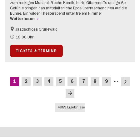
zum rockigen Musical: Freche Komik, harte Gitarrenriffs und große
Gefühle bringen das mittelalterliche Epos überraschend neu auf die
Bühne. Ein wilder Theaterabend unter freiem Himmel!
Weiterlesen
Jagdschloss Grunewald
Barrierefrei
Im Grünen
18:00 Uhr
Kultursommer
Open Air
TICKETS & TERMINE
Schlösser & Gärten
Zeitgenössische Kunst
Seitennummerierung
…
Aktuelle
Seite
Seite
Seite
Seite
Seite
Seite
Seite
Seite
Nächste
1
2
3
4
5
6
7
8
9
Seite
Seite
Letzte
Seite
4985 Ergebnisse