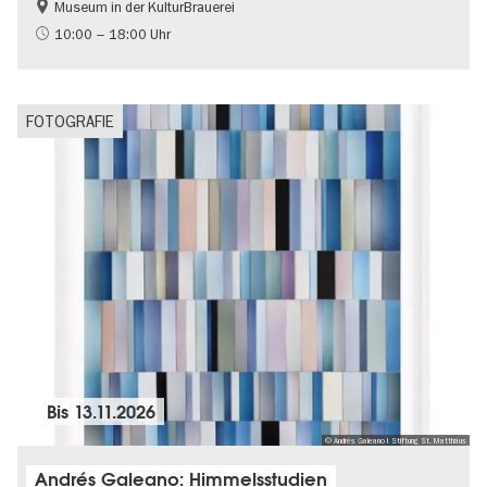
Museum in der KulturBrauerei
Berliner Mauer
DDR-Geschichte
10:00 – 18:00 Uhr
Gratis
Politik & Gesellschaft
FOTOGRAFIE
Bis
13.11.2026
© Andrés Galeano I Stiftung St. Matthäus
Andrés Galeano: Himmelsstudien