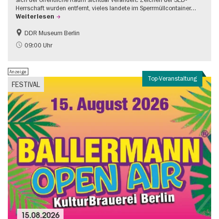
Herrschaft wurden entfernt, vieles landete im Sperrmüllcontainer…
Weiterlesen
DDR Museum Berlin
DDR-Geschichte
Politik & Gesellschaft
09:00 Uhr
Anzeige
Top-Veranstaltung
FESTIVAL
15.08.2026