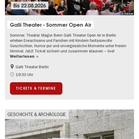
Bis
22.08.2026
© Galli Berlin
Galli Theater - Sommer Open Air
Sommer, Theater, Magie: Beim Galli Theater Open Air in Berlin
erleben Erwachsene und Familien mit Kindern fantasievolle
Geschichten, Humor pur und unvergessliche Momente unter freiem
Himmel. Jetzt Ticket sichern und zusammen staunen – live!
Weiterlesen
Galli Theater Berlin
Barrierefrei
Going local Berlin
19:30 Uhr
Kinder
Kultursommer
TICKETS & TERMINE
Open Air
Urban Art
GESCHICHTE & ARCHÄOLOGIE