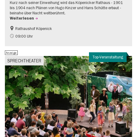
Kurz nach seiner Einweihung wird das Köpenicker Rathaus - 1901
bis 1904 nach Plänen von Hugo Kinzer und Hans Schütte erbaut -
beinahe über Nacht weltberühmt.
Weiterlesen
Rathaushof Köpenick
Geschichte
Going local Berlin
09:00 Uhr
Anzeige
Top-Veranstaltung
SPRECHTHEATER