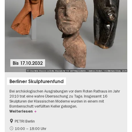
Bis
17.10.2032
© Staatliche Museen zu Berlin, Museum für Vor- und Frühgeschichte / Andreas Henkel / VG Bild-Kunst Bonn, 2025
Berliner Skulpturenfund
Bei archäologischen Ausgrabungen vor dem Roten Rathaus im Jahr
2010 trat eine wahre Überraschung zu Tage. Insgesamt 16
Skulpturen der Klassischen Moderne wurden in einem mit
Bombenschutt verfüllten Keller geborgen.
Weiterlesen
PETRI Berlin
NS-Geschichte
10:00 – 18:00 Uhr