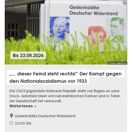
Bis
23.08.2026
© Doris Poklekowski
„… dieser Feind steht rechts!“ Der Kampf gegen
den Nationalsozialismus vor 1933
Die 1919 gegründete Weimarer Republik steht von Beginn an unter
Druck. Autoritäre Ideen und nationalistisches Denken sind in Teilen
der Gesellschaft tief verwurzelt.
Weiterlesen
Gedenkstätte Deutscher Widerstand
Gratis
NS-Geschichte
10:00 Uhr