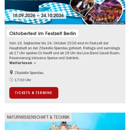
18.09.2026
–
24.10.2026
© © Wollenschlaeger Event GmbH
Oktoberfest im Festzelt Berlin
Vom 18. September bis 24. Oktober 2026 wird im Festzelt der
Hauptstadt an der Zitadelle Spandau gefeiert. Freitags und samstags
ab 17 Uhr spielen DJ Hauffi und ab 18 Uhr die Live-Band Gaudi Buam.
Reservierung inklusive Speise und Getränk.
Weiterlesen
Zitadelle Spandau
Food
Going local Berlin
17:00 Uhr
Spandau
TICKETS & TERMINE
NATURWISSENSCHAFT & TECHNIK