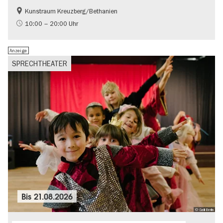
Kunstraum Kreuzberg/Bethanien
Gratis
International
10:00 – 20:00 Uhr
Zeitgenössische Kunst
Anzeige
SPRECHTHEATER
Bis
21.08.2026
© Galli Berlin