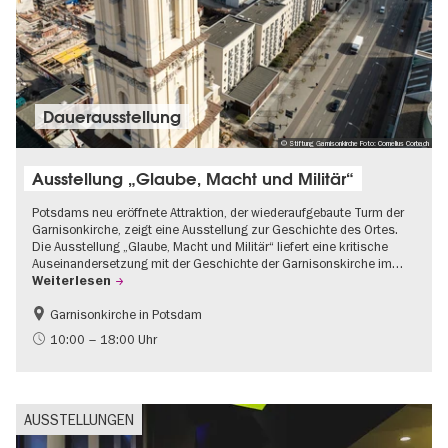
Dauer­aus­stel­lung
© Stiftung Garnisonkirche Foto: Cornelius Corbach
Ausstellung „Glaube, Macht und Militär“
Potsdams neu eröffnete Attraktion, der wiederaufgebaute Turm der
Garnisonkirche, zeigt eine Ausstellung zur Geschichte des Ortes.
Die Ausstellung „Glaube, Macht und Militär“ liefert eine kritische
Auseinandersetzung mit der Geschichte der Garnisonskirche im…
Weiterlesen
Garnisonkirche in Potsdam
Geschichte
Brandenburg
10:00 – 18:00 Uhr
Politik & Gesellschaft
AUSSTELLUNGEN