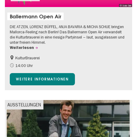
© Soda Club
Ballermann Open Air
DIE ATZEN, LORENZ BÜFFEL, ANJA BAVARIA & MICHA SCHUE bringen
Mallorca-Feeling nach Berlin! Das Ballermann Open Air verwandelt
die Kulturbrauerei in eine riesige Partyinsel – laut, ausgelassen und
unter freiem Himmel.
Weiterlesen
KulturBrauerei
Barrierefrei
Going local Berlin
14:00 Uhr
Kultursommer
Open Air
WEITERE INFORMATIONEN
AUSSTELLUNGEN