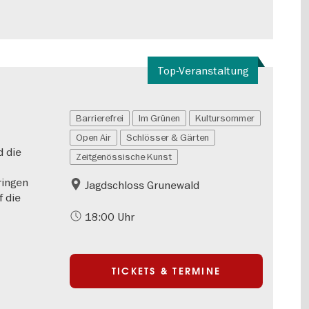
Top-Veranstaltung
Barrierefrei
Im Grünen
Kultursommer
Open Air
Schlösser & Gärten
d die
Zeitgenössische Kunst
ringen
Jagdschloss Grunewald
f die
18:00 Uhr
TICKETS & TERMINE