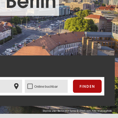
 Berlin
Online buchbar
Skyline über Berlin mit Spree © iStock.com, Foto: bluejayphoto