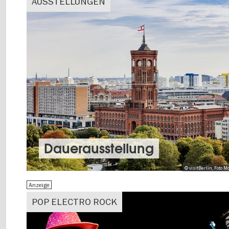
AUSSTELLUNGEN
Dauer­aus­stel­lung
© visitBerlin, Foto
Anzeige
POP ELECTRO ROCK