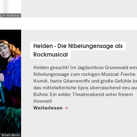
ng St. Matthäus
Helden - Die Nibelungensage als
Rockmusical
Helden gesucht! Im Jagdschloss Grunewald wir
Nibelungensage zum rockigen Musical: Freche
Komik, harte Gitarrenriffs und große Gefühle b
das mittelalterliche Epos überraschend neu au
Bühne. Ein wilder Theaterabend unter freiem
Himmel!
Weiterlesen
© Galli Berlin