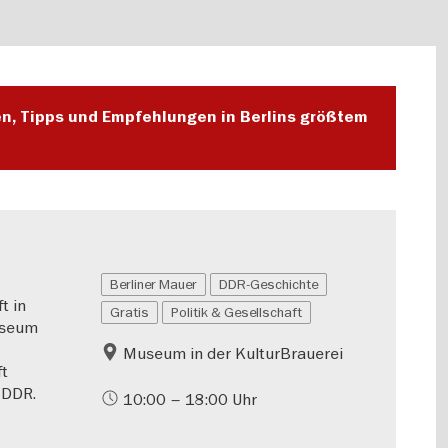
en, Tipps und Empfehlungen in Berlins größtem
Berliner Mauer
DDR-Geschichte
t in
Gratis
Politik & Gesellschaft
useum
Museum in der KulturBrauerei
ft
 DDR.
10:00 – 18:00 Uhr