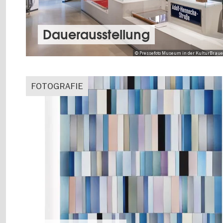
Dauer­aus­stel­lung
© Pressefoto Museum in der KulturBrauere
FOTOGRAFIE