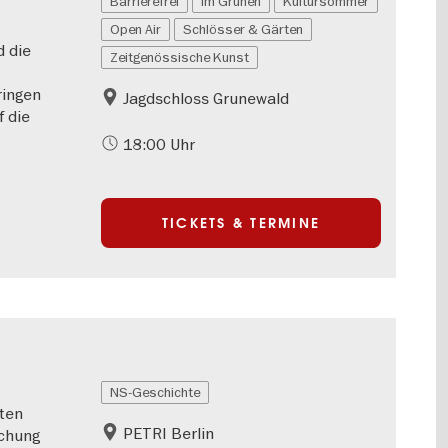
Barrierefrei
Im Grünen
Kultursommer
Open Air
Schlösser & Gärten
d die
Zeitgenössische Kunst
ringen
Jagdschloss Grunewald
f die
18:00 Uhr
TICKETS & TERMINE
NS-Geschichte
ten
PETRI Berlin
schung