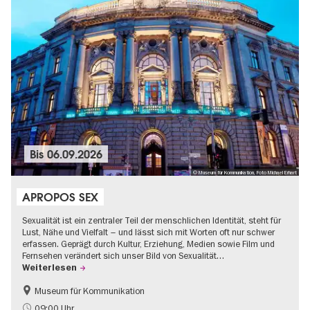
Bis
06.09.2026
© Museum für Kommunikation, Foto Michael Erhart
APROPOS SEX
Sexualität ist ein zentraler Teil der menschlichen Identität, steht für
Lust, Nähe und Vielfalt – und lässt sich mit Worten oft nur schwer
erfassen. Geprägt durch Kultur, Erziehung, Medien sowie Film und
Fernsehen verändert sich unser Bild von Sexualität…
Weiterlesen
Museum für Kommunikation
Politik & Gesellschaft
Teenager
09:00 Uhr