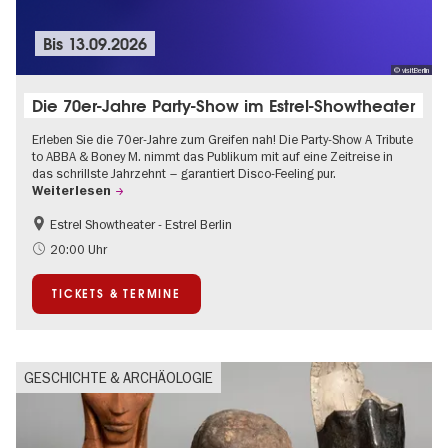
Bis
13.09.2026
© visitBerlin
Die 70er-Jahre Party-Show im Estrel-Showtheater
Erleben Sie die 70er-Jahre zum Greifen nah! Die Party-Show A Tribute
to ABBA & Boney M. nimmt das Publikum mit auf eine Zeitreise in
das schrillste Jahrzehnt – garantiert Disco-Feeling pur.
Weiterlesen
Estrel Showtheater - Estrel Berlin
Barrierefrei
Musikstadt
20:00 Uhr
TICKETS & TERMINE
GESCHICHTE & ARCHÄOLOGIE