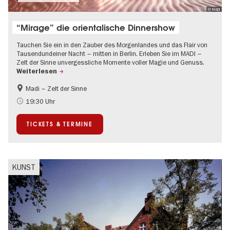
© MADI
“Mirage” die orientalische Dinnershow
Tauchen Sie ein in den Zauber des Morgenlandes und das Flair von
Tausendundeiner Nacht – mitten in Berlin. Erleben Sie im MADI –
Zelt der Sinne unvergessliche Momente voller Magie und Genuss.
Weiterlesen
Madi – Zelt der Sinne
Food
International
19:30 Uhr
Weihnachten
TICKETS & TERMINE
KUNST