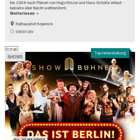
bis 1904 nach Plänen von Hugo Kinzer und Hans Schütte erbaut -
beinahe über Nacht weltberühmt.
Weiterlesen
Rathaushof Köpenick
Geschichte
Going local Berlin
09:00 Uhr
Anzeige
Top-Veranstaltung
SHOWS