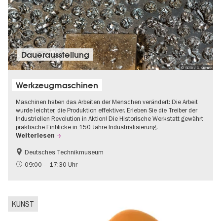
Dauer­aus­stel­lung
© SDTB / C. Kirchner
Werkzeugmaschinen
Maschinen haben das Arbeiten der Menschen verändert: Die Arbeit
wurde leichter, die Produktion effektiver. Erleben Sie die Treiber der
Industriellen Revolution in Aktion! Die Historische Werkstatt gewährt
praktische Einblicke in 150 Jahre Industrialisierung.
Weiterlesen
Deutsches Technikmuseum
Geschichte
09:00 – 17:30 Uhr
KUNST