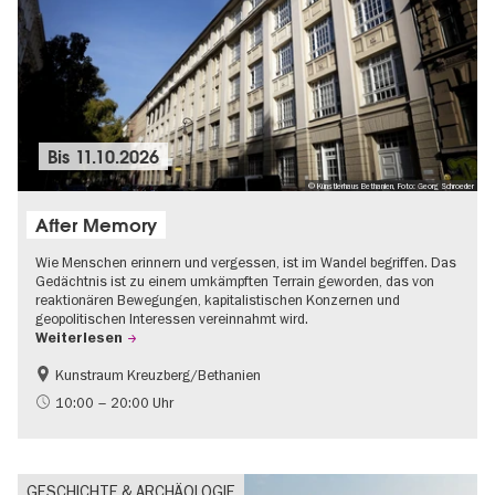
Bis
11.10.2026
© Künstlerhaus Bethanien, Foto: Georg Schroeder
After Memory
Wie Menschen erinnern und vergessen, ist im Wandel begriffen. Das
Gedächtnis ist zu einem umkämpften Terrain geworden, das von
reaktionären Bewegungen, kapitalistischen Konzernen und
geopolitischen Interessen vereinnahmt wird.
Weiterlesen
Kunstraum Kreuzberg/Bethanien
Gratis
International
10:00 – 20:00 Uhr
Zeitgenössische Kunst
GESCHICHTE & ARCHÄOLOGIE