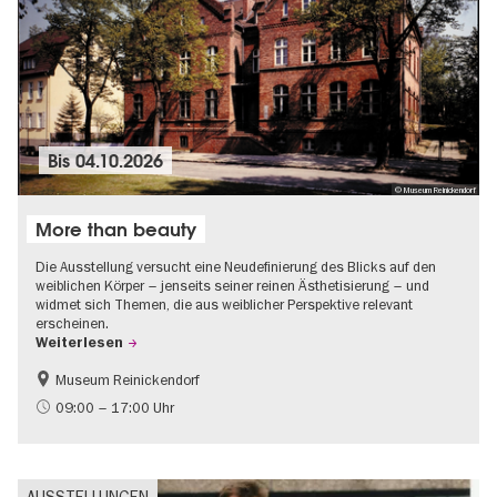
Bis
04.10.2026
© Museum Reinickendorf
More than beauty
Die Ausstellung versucht eine Neudefinierung des Blicks auf den
weiblichen Körper – jenseits seiner reinen Ästhetisierung – und
widmet sich Themen, die aus weiblicher Perspektive relevant
erscheinen.
Weiterlesen
Museum Reinickendorf
Gratis
Zeitgenössische Kunst
09:00 – 17:00 Uhr
AUSSTELLUNGEN