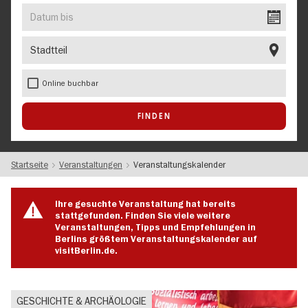
EVENT
Datum
bis
Stadtteil
Online buchbar
Startseite
Veranstaltungen
Veranstaltungskalender
Ihre gesuchte Veranstaltung hat bereits
stattgefunden. Finden Sie viele weitere
Veranstaltungen, Tipps und Empfehlungen in
Berlins größtem Veranstaltungskalender auf
visitBerlin.de.
GESCHICHTE & ARCHÄOLOGIE