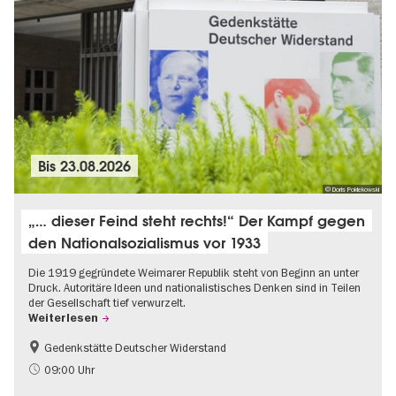
Bis
23.08.2026
© Doris Poklekowski
„… dieser Feind steht rechts!“ Der Kampf gegen
den Nationalsozialismus vor 1933
Die 1919 gegründete Weimarer Republik steht von Beginn an unter
Druck. Autoritäre Ideen und nationalistisches Denken sind in Teilen
der Gesellschaft tief verwurzelt.
Weiterlesen
Gedenkstätte Deutscher Widerstand
Gratis
NS-Geschichte
09:00 Uhr