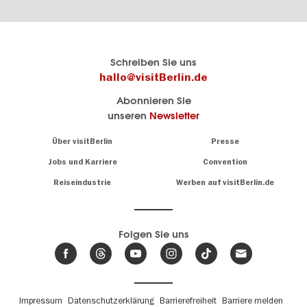
Berlins
visitBerlin-Blog
Schreiben Sie uns
offizielles
Hier
hallo@visitBerlin.de
Reiseportal
schreiben
Abonnieren Sie
visitBerlin.de
die
unseren
Newsletter
Berlin-
Wir kennen
Insider
Berlin und
Navigation:
Über visitBerlin
Presse
sind
About
persönlich
Jobs und Karriere
Convention
Insidertipps
für Sie da.
rund
Reiseindustrie
Werben auf visitBerlin.de
um
Wir bieten Ihnen
die
günstige
,
Hauptstadt
Reiseangebote
und
Hotels
Folgen Sie uns
.
Tickets
Berlin-
News,
Wir haben den
Events
Veranstaltungskalender
&
Berlins mit vielen Tipps.
Trends
Fußbereichsmenü
Impressum
Datenschutzerklärung
Barrierefreiheit
Barriere melden