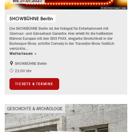
Bis
31.01.2027
© SIXX PAXX Concert GmbH
SHOWBÜHNE Berlin
Die SHOWBÜHNE Berlin ist der Hotspot für Entertainment mit
Glamour- und Gänsehaut-Garantie. Hier erlebt ihr die heißesten
Männer Europas mit den SIXX PAXX, elegante Sinnlichkeit in der
Burlesque-Show, schrille Comedy in der Travestie-Show, festlich-
verrückte…
Weiterlesen
SHOWBÜHNE Berlin
Kultursommer
21:00 Uhr
TICKETS & TERMINE
GESCHICHTE & ARCHÄOLOGIE