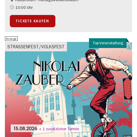
Mode und Design
10:00 Uhr
TICKETS KAUFEN
Anzeige
Top-Veranstaltung
STRASSENFEST/VOLKSFEST
15.08.2026
+ 1 zusätzlicher Termin
© WBM