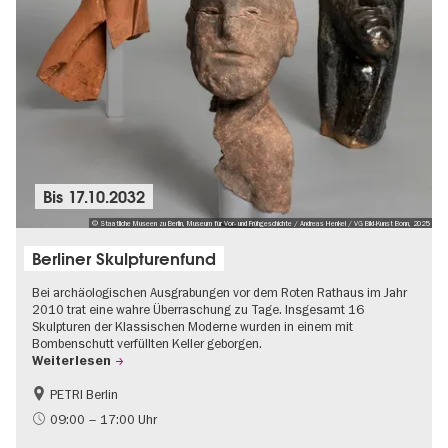
Bis
17.10.2032
© Staatliche Museen zu Berlin, Museum für Vor- und Frühgeschichte / Andreas Henkel / VG Bild-Kunst Bonn, 2025
Berliner Skulpturenfund
Bei archäologischen Ausgrabungen vor dem Roten Rathaus im Jahr
2010 trat eine wahre Überraschung zu Tage. Insgesamt 16
Skulpturen der Klassischen Moderne wurden in einem mit
Bombenschutt verfüllten Keller geborgen.
Weiterlesen
PETRI Berlin
NS-Geschichte
09:00 – 17:00 Uhr