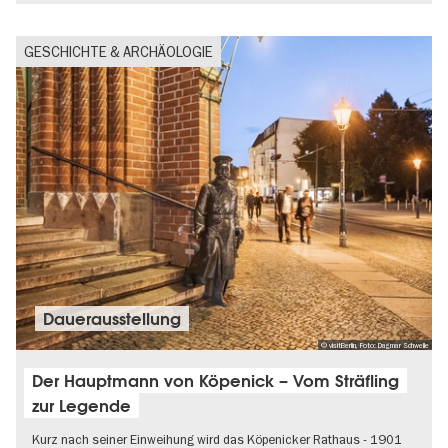
GESCHICHTE & ARCHÄOLOGIE
Dauer­aus­stel­lung
© visitBerlin, Foto: Dagmar Schwelle
Der Hauptmann von Köpenick – Vom Sträfling
zur Legende
Kurz nach seiner Einweihung wird das Köpenicker Rathaus - 1901