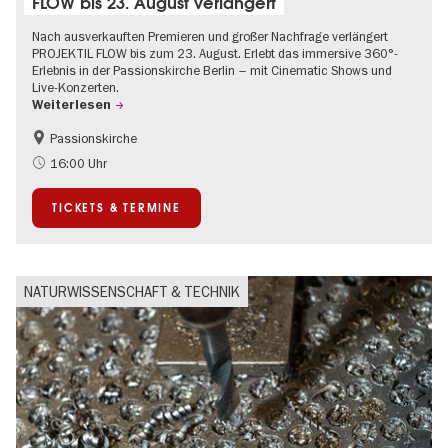
FLOW bis 23. August verlängert
Nach ausverkauften Premieren und großer Nachfrage verlängert
PROJEKTIL FLOW bis zum 23. August. Erlebt das immersive 360°-
Erlebnis in der Passionskirche Berlin – mit Cinematic Shows und
Live-Konzerten.
Weiterlesen
Passionskirche
Barrierefrei
Kultursommer
16:00 Uhr
Zeitgenössische Kunst
TICKETS & TERMINE
NATURWISSENSCHAFT & TECHNIK