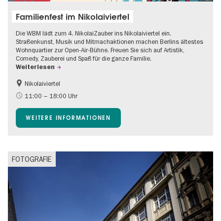
Familienfest im Nikolaiviertel
Die WBM lädt zum 4. NikolaiZauber ins Nikolaiviertel ein.
Straßenkunst, Musik und Mitmachaktionen machen Berlins ältestes
Wohnquartier zur Open-Air-Bühne. Freuen Sie sich auf Artistik,
Comedy, Zauberei und Spaß für die ganze Familie.
Weiterlesen
Nikolaiviertel
Barrierefrei
Food
11:00 – 18:00 Uhr
Going local Berlin
Gratis
WEITERE INFORMATIONEN
Kinder
Kultursommer
Open Air
Ticket-Tipp
FOTOGRAFIE