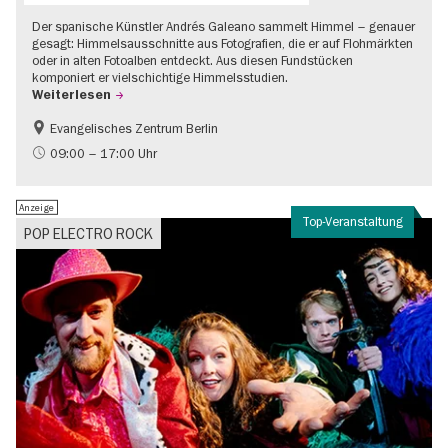
Der spanische Künstler Andrés Galeano sammelt Himmel – genauer
gesagt: Himmelsausschnitte aus Fotografien, die er auf Flohmärkten
oder in alten Fotoalben entdeckt. Aus diesen Fundstücken
komponiert er vielschichtige Himmelsstudien.
Weiterlesen
Evangelisches Zentrum Berlin
Gratis
09:00 – 17:00 Uhr
Anzeige
Top-Veranstaltung
POP ELECTRO ROCK