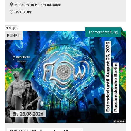
Museum für Kommunikation
Geschichte
Nachhaltigkeit
09:00 Uhr
Anzeige
Top-Veranstaltung
KUNST
Bis
23.08.2026
© PROJEKTIL