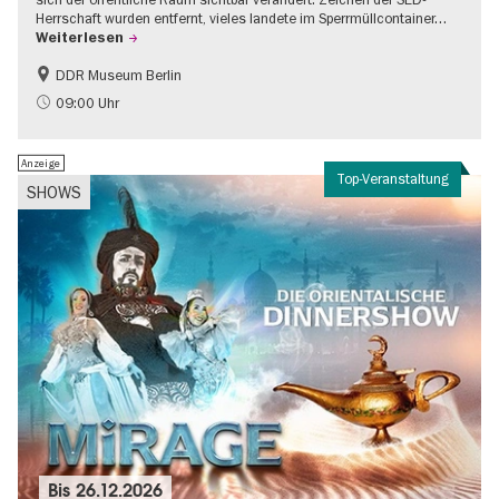
Herrschaft wurden entfernt, vieles landete im Sperrmüllcontainer…
Weiterlesen
DDR Museum Berlin
DDR-Geschichte
Politik & Gesellschaft
09:00 Uhr
Anzeige
Top-Veranstaltung
SHOWS
Bis
26.12.2026