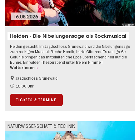
16.08.2026
© Galli Berlin
Helden - Die Nibelungensage als Rockmusical
Helden gesucht! Im Jagdschloss Grunewald wird die Nibelungensage
zum rockigen Musical: Freche Komik, harte Gitarrenriffs und große
Gefühle bringen das mittelalterliche Epos überraschend neu auf die
Bühne. Ein wilder Theaterabend unter freiem Himmel!
Weiterlesen
Jagdschloss Grunewald
Barrierefrei
Im Grünen
18:00 Uhr
Kultursommer
Open Air
TICKETS & TERMINE
Schlösser & Gärten
Zeitgenössische Kunst
NATURWISSENSCHAFT & TECHNIK