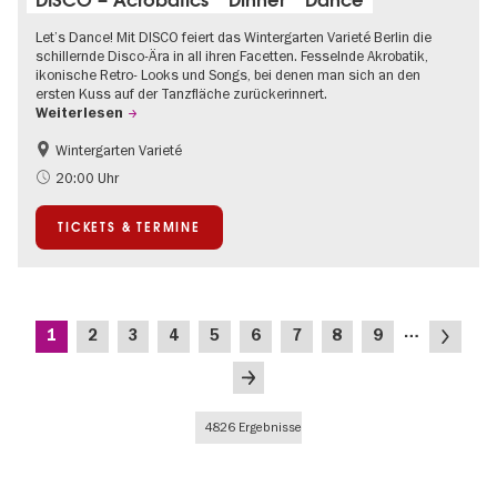
Let’s Dance! Mit DISCO feiert das Wintergarten Varieté Berlin die
schillernde Disco-Ära in all ihren Facetten. Fesselnde Akrobatik,
ikonische Retro- Looks und Songs, bei denen man sich an den
ersten Kuss auf der Tanzfläche zurückerinnert.
Weiterlesen
Wintergarten Varieté
Food
Kultursommer
20:00 Uhr
TICKETS & TERMINE
Seitennummerierung
…
Aktuelle
Seite
Seite
Seite
Seite
Seite
Seite
Seite
Seite
Nächste
1
2
3
4
5
6
7
8
9
Seite
Seite
Letzte
Seite
4826 Ergebnisse