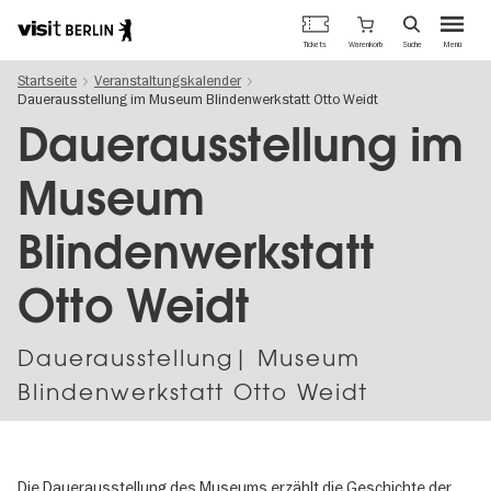
Berlins
Warenkorb
Tickets
Suche
Menü
offizielles
Direkt
Tourismusportal
Startseite
Veranstaltungskalender
zum
Dauerausstellung im Museum Blindenwerkstatt Otto Weidt
Inhalt
Dauerausstellung im
Museum
Blindenwerkstatt
Otto Weidt
Dauer­aus­stel­lung| Museum
Blindenwerkstatt Otto Weidt
Die Dauerausstellung des Museums erzählt die Geschichte der