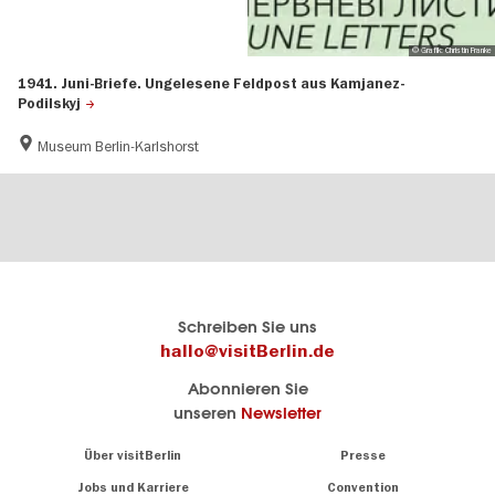
© Grafik: Christin Franke
1941. Juni-Briefe. Ungelesene Feldpost aus Kamjanez-
Podilskyj
Museum Berlin-Karlshorst
Berlins
visitBerlin-Blog
Schreiben Sie uns
offizielles
Hier
hallo@visitBerlin.de
Reiseportal
schreiben
Abonnieren Sie
visitBerlin.de
die
unseren
Newsletter
Berlin-
Wir kennen
Insider
Berlin und
Navigation:
Über visitBerlin
Presse
sind
About
persönlich
Jobs und Karriere
Convention
Insidertipps