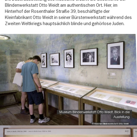
Blindenwerkstatt Otto Weidt am authentischen Ort. Hier, im
Hinterhof der Rosenthaler Straße 39, beschäftigte der
Kleinfabrikant Otto Weidt in seiner Bürstenwerkstatt während des
Zweiten Weltkriegs hauptsächlich blinde und gehörlose Juden.
Image
gallery
Museum Blindenwerkstatt Otto Weidt, Blick in die
Ausstellung
© Museum Blindenwerkstatt Otto Weidt