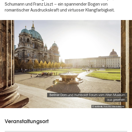
Schumann und Franz Liszt – ein spannender Bogen von
romantischer Ausdruckskraft und virtuoser Klangfarbigkeit.
Image
gallery
Berliner Dom und Humboldt Forum vom Alten Museum
aus gesehen
© visitBerlin, Foto Mo Wüstenhagen
Veranstaltungsort