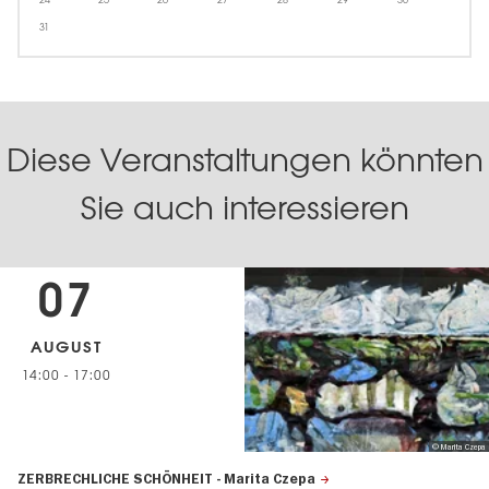
24
25
26
27
28
29
30
31
Diese Veranstaltungen könnten
Sie auch interessieren
07
AUGUST
14:00
-
17:00
© Marita Czepa
ZERBRECHLICHE SCHÖNHEIT - Marita Czepa