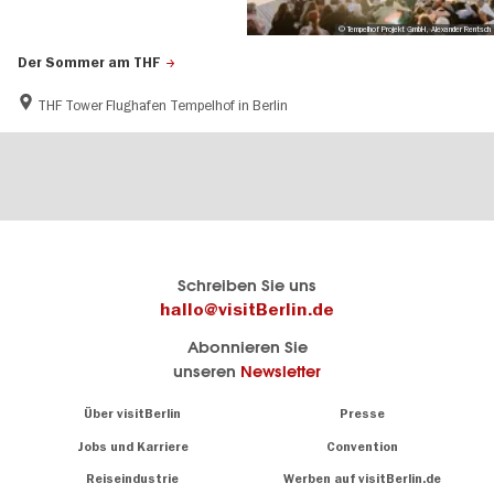
© Tempelhof Projekt GmbH, Alexander Rentsch
Der Sommer am THF
THF Tower Flughafen Tempelhof in Berlin
Berlins
visitBerlin-Blog
Schreiben Sie uns
offizielles
Hier
hallo@visitBerlin.de
Reiseportal
schreiben
Abonnieren Sie
visitBerlin.de
die
unseren
Newsletter
Berlin-
Wir kennen
Insider
Berlin und
Navigation:
Über visitBerlin
Presse
sind
About
persönlich
Jobs und Karriere
Convention
Insidertipps
für Sie da.
rund
Reiseindustrie
Werben auf visitBerlin.de
um