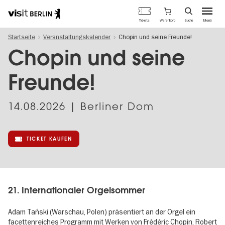
Berlins
Warenkorb
Tickets
Suche
Menü
offizielles
Direkt
Tourismusportal
Startseite
Veranstaltungskalender
Chopin und seine Freunde!
zum
Inhalt
Chopin und seine
Freunde!
14.08.2026
| Berliner Dom
TICKET KAUFEN
21. Internationaler Orgelsommer
Adam Tański (Warschau, Polen) präsentiert an der Orgel ein
facettenreiches Programm mit Werken von Frédéric Chopin, Robert