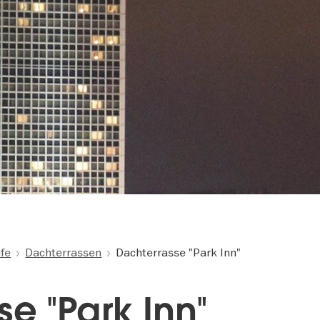
ife
Dachterrassen
Dachterrasse "Park Inn"
e "Park Inn"