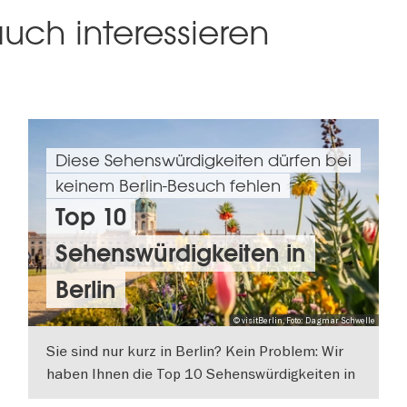
uch interessieren
Diese Sehenswürdigkeiten dürfen bei
keinem Berlin-Besuch fehlen
Top 10
Sehenswürdigkeiten in
Berlin
© visitBerlin, Foto: Dagmar Schwelle
Sie sind nur kurz in Berlin? Kein Problem: Wir
haben Ihnen die Top 10 Sehenswürdigkeiten in
Berlin schon rausgesucht: Reichstag, Berliner