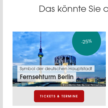
Das könnte Sie a
-25%
Symbol der deutschen Hauptstadt
Fernsehturm Berlin
© visitBerlin, Foto: Berliner Fernsehturm
TICKETS & TERMINE