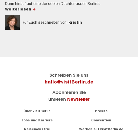
Dann hinauf auf eine der coolen Dachterrassen Berlins.
Weiterlesen
Für Euch geschrieben von:
Kristin
Berlins
Hier geht es zu visitBerlin
Schreiben Sie uns
offizielles
Berlins
hallo@visitBerlin.de
Reiseportal
offizielles
Abonnieren Sie
visitBerlin.de
Reiseportal
unseren
Newsletter
Wir kennen
Berlin und
Alle
Navigation:
Über visitBerlin
Presse
sind
About
Infos
persönlich
zu
Jobs und Karriere
Convention
für Sie da.
Sehenswürdigkeiten
Reiseindustrie
Werben auf visitBerlin.de
&
Wir bieten Ihnen
Museen