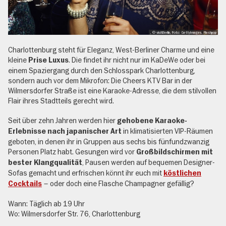
, © visitBerlin, Foto: GettyImages, Flashpop
Charlottenburg steht für Eleganz, West-Berliner Charme und eine
kleine
. Die findet ihr nicht nur im KaDeWe oder bei
Prise Luxus
einem Spaziergang durch den Schlosspark Charlottenburg,
sondern auch vor dem Mikrofon: Die Cheers KTV Bar in der
Wilmersdorfer Straße ist eine Karaoke-Adresse, die dem stilvollen
Flair ihres Stadtteils gerecht wird.
Seit über zehn Jahren werden hier
gehobene Karaoke-
in klimatisierten VIP-Räumen
Erlebnisse nach japanischer Art
geboten, in denen ihr in Gruppen aus sechs bis fünfundzwanzig
Personen Platz habt. Gesungen wird vor
Großbildschirmen mit
, Pausen werden auf bequemen Designer-
bester Klangqualität
Sofas gemacht und erfrischen könnt ihr euch mit
köstlichen
– oder doch eine Flasche Champagner gefällig?
Cocktails
Wann: Täglich ab 19 Uhr
Wo: Wilmersdorfer Str. 76, Charlottenburg