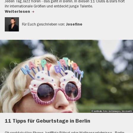
Jeden Tag Jazz hören - das geht in Berlin. In diesen 11 Clubs & Bars hört
ihr internationale Größen und entdeckt junge Talente.
Weiterlesen
Für Euch geschrieben von:
Josefine
© visitBerlin, Foto: GettyImages, Westend61
11 Tipps für Geburtstage in Berlin
Ob spektakuläre Shows, knifflige Rätsel oder Wellnesserlebnisse - Berlin