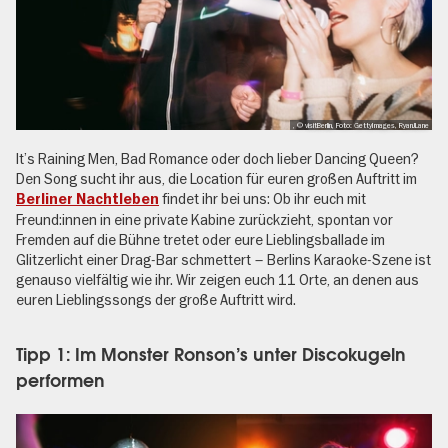
, © visitBerlin, Foto: GettyImages, RyanJLane
It’s Raining Men, Bad Romance oder doch lieber Dancing Queen?
Den Song sucht ihr aus, die Location für euren großen Auftritt im
findet ihr bei uns: Ob ihr euch mit
Berliner Nachtleben
Freund:innen in eine private Kabine zurückzieht, spontan vor
Fremden auf die Bühne tretet oder eure Lieblingsballade im
Glitzerlicht einer Drag-Bar schmettert – Berlins Karaoke-Szene ist
genauso vielfältig wie ihr. Wir zeigen euch 11 Orte, an denen aus
euren Lieblingssongs der große Auftritt wird.
Tipp 1: Im Monster Ronson’s unter Discokugeln
performen