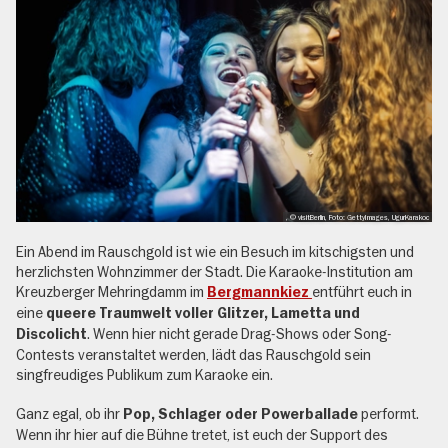
, © visitBerlin, Foto: GettyImages, UgurKarakoc
Ein Abend im Rauschgold ist wie ein Besuch im kitschigsten und
herzlichsten Wohnzimmer der Stadt. Die Karaoke-Institution am
Kreuzberger Mehringdamm im
entführt euch in
Bergmannkiez
eine
queere Traumwelt voller Glitzer, Lametta und
. Wenn hier nicht gerade Drag-Shows oder Song-
Discolicht
Contests veranstaltet werden, lädt das Rauschgold sein
singfreudiges Publikum zum Karaoke ein.
Ganz egal, ob ihr
performt.
Pop, Schlager oder Powerballade
Wenn ihr hier auf die Bühne tretet, ist euch der Support des