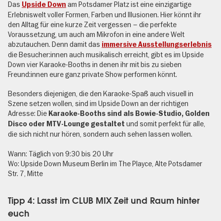
Das
am Potsdamer Platz ist eine einzigartige
Upside Down
Erlebniswelt voller Formen, Farben und Illusionen. Hier könnt ihr
den Alltag für eine kurze Zeit vergessen – die perfekte
Voraussetzung, um auch am Mikrofon in eine andere Welt
abzutauchen. Denn damit das
immersive Ausstellungserlebnis
die Besucher:innen auch musikalisch erreicht, gibt es im Upside
Down vier Karaoke-Booths in denen ihr mit bis zu sieben
Freund:innen eure ganz private Show performen könnt.
Besonders diejenigen, die den Karaoke-Spaß auch visuell in
Szene setzen wollen, sind im Upside Down an der richtigen
Adresse: Die
Karaoke-Booths sind als Bowie-Studio, Golden
und somit perfekt für alle,
Disco oder MTV-Lounge gestaltet
die sich nicht nur hören, sondern auch sehen lassen wollen.
Wann: Täglich von 9:30 bis 20 Uhr
Wo: Upside Down Museum Berlin im The Playce, Alte Potsdamer
Str. 7, Mitte
Tipp 4: Lasst im CLUB MIX Zeit und Raum hinter
euch