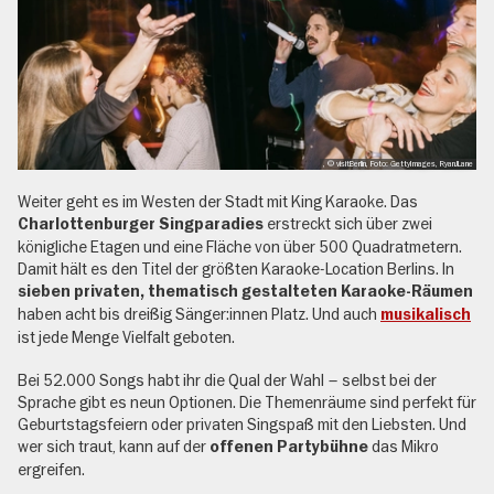
, © visitBerlin, Foto: GettyImages, RyanJLane
Weiter geht es im Westen der Stadt mit King Karaoke. Das
erstreckt sich über zwei
Charlottenburger Singparadies
königliche Etagen und eine Fläche von über 500 Quadratmetern.
Damit hält es den Titel der größten Karaoke-Location Berlins. In
sieben privaten, thematisch gestalteten Karaoke-Räumen
haben acht bis dreißig Sänger:innen Platz. Und auch
musikalisch
ist jede Menge Vielfalt geboten.
Bei 52.000 Songs habt ihr die Qual der Wahl – selbst bei der
Sprache gibt es neun Optionen. Die Themenräume sind perfekt für
Geburtstagsfeiern oder privaten Singspaß mit den Liebsten. Und
wer sich traut, kann auf der
das Mikro
offenen Partybühne
ergreifen.