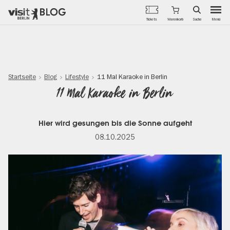
Menü
Tickets
Warenkorb
Suche
Direkt
zum
Inhalt
Startseite
Blog
Lifestyle
11 Mal Karaoke in Berlin
11 Mal Karaoke in Berlin
Hier wird gesungen bis die Sonne aufgeht
08.10.2025