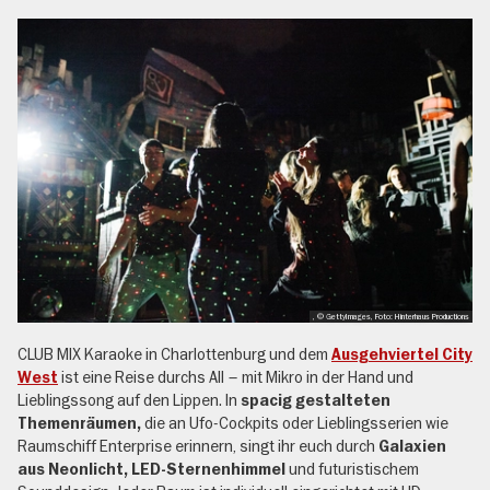
, © GettyImages, Foto: Hinterhaus Productions
CLUB MIX Karaoke in Charlottenburg und dem
Ausgehviertel City
ist eine Reise durchs All – mit Mikro in der Hand und
West
Lieblingssong auf den Lippen. In
spacig gestalteten
die an Ufo-Cockpits oder Lieblingsserien wie
Themenräumen,
Raumschiff Enterprise erinnern, singt ihr euch durch
Galaxien
und futuristischem
aus Neonlicht, LED-Sternenhimmel