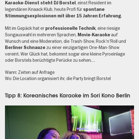
, einst Resident im
Karaoke-Dienst steht DJ Borstel
legendären Knaack Klub, heute Profi für
spontane
.
Stimmungsexplosionen mit über 15 Jahren Erfahrung
Mit im Gepäck hat er
, eine riesige
professionelle Technik
Songauswahl in mehreren Sprachen,
auf
Movie-Karaoke
Wunsch und eine Moderation, die Trash-Show, Rock'n'Roll und
zu einer einzigartigen One-Man-Show
Berliner Schnauze
vereint. Wer Glück hat, bekommt sogar eine kleine Pyroeinlage
oder Borstels berüchtigte Perücke zu sehen…
Wann: Zeiten auf Anfrage
Wo: Die Location organisiert ihr, die Party bringt Borstel
Tipp 8: Koreanisches Karaoke im Sori Kono Berlin