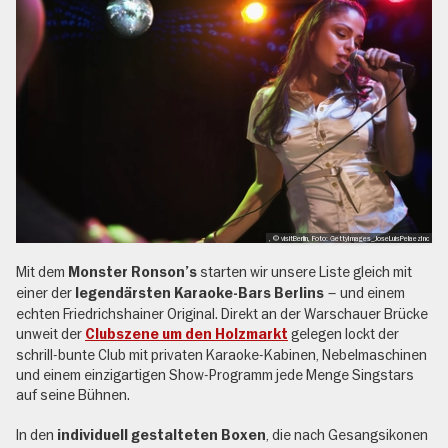
, © visitBerlin, Foto: GettyImages_JoseLuisPelaezInc
Mit dem
starten wir unsere Liste gleich mit
Monster Ronson’s
einer der
– und einem
legendärsten Karaoke-Bars Berlins
echten Friedrichshainer Original. Direkt an der Warschauer Brücke
unweit der
gelegen lockt der
Clubszene um den Holzmarkt
schrill-bunte Club mit privaten Karaoke-Kabinen, Nebelmaschinen
und einem einzigartigen Show-Programm jede Menge Singstars
auf seine Bühnen.
In den
, die nach Gesangsikonen
individuell gestalteten Boxen