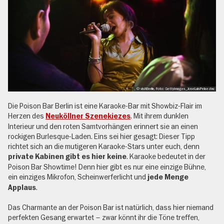
, © visitBerlin, Foto: GettyImages_JoseLuisPelaezInc
Die Poison Bar Berlin ist eine Karaoke-Bar mit Showbiz-Flair im
Herzen des
. Mit ihrem dunklen
Neuköllner Szenekiezes
Interieur und den roten Samtvorhängen erinnert sie an einen
rockigen Burlesque-Laden. Eins sei hier gesagt: Dieser Tipp
richtet sich an die mutigeren Karaoke-Stars unter euch, denn
. Karaoke bedeutet in der
private Kabinen gibt es hier keine
Poison Bar Showtime! Denn hier gibt es nur eine einzige Bühne,
ein einziges Mikrofon, Scheinwerferlicht und
jede Menge
.
Applaus
Das Charmante an der Poison Bar ist natürlich, dass hier niemand
perfekten Gesang erwartet – zwar könnt ihr die Töne treffen,