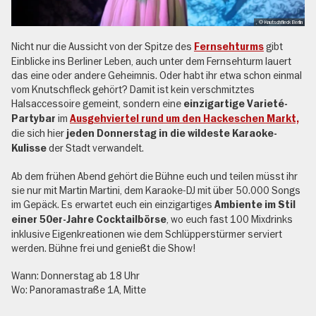
, © Knutschfleck Berlin
Nicht nur die Aussicht von der Spitze des
gibt
Fernsehturms
Einblicke ins Berliner Leben, auch unter dem Fernsehturm lauert
das eine oder andere Geheimnis. Oder habt ihr etwa schon einmal
vom Knutschfleck gehört? Damit ist kein verschmitztes
Halsaccessoire gemeint, sondern eine
einzigartige Varieté-
im
Partybar
Ausgehviertel rund um den Hackeschen Markt,
die sich hier
jeden Donnerstag in die wildeste Karaoke-
der Stadt verwandelt.
Kulisse
Ab dem frühen Abend gehört die Bühne euch und teilen müsst ihr
sie nur mit Martin Martini, dem Karaoke-DJ mit über 50.000 Songs
im Gepäck. Es erwartet euch ein einzigartiges
Ambiente im Stil
, wo euch fast 100 Mixdrinks
einer 50er-Jahre Cocktailbörse
inklusive Eigenkreationen wie dem Schlüpperstürmer serviert
werden. Bühne frei und genießt die Show!
Wann: Donnerstag ab 18 Uhr
Wo: Panoramastraße 1A, Mitte