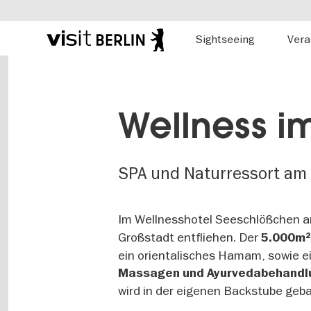
Hauptnavigation
Sightseeing
Vera
Berlins
offizielles
Direkt
Tourismusportal
zum
Inhalt
Wellness i
SPA und Naturressort am
Im Wellnesshotel Seeschlößchen 
Großstadt entfliehen. Der
5.000m²
ein orientalisches Hamam, sowie e
Massagen und Ayurvedabehandl
wird in der eigenen Backstube geb