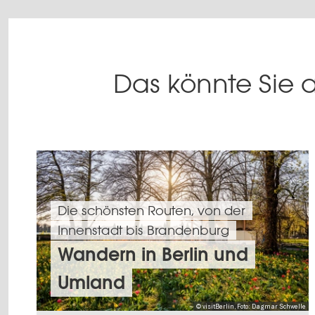
Das könnte Sie a
Die schönsten Routen, von der
Innenstadt bis Brandenburg
Wandern in Berlin und
Umland
© visitBerlin, Foto: Dagmar Schwelle