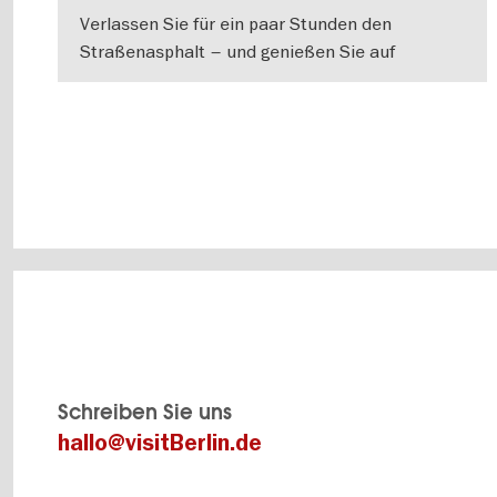
Verlassen Sie für ein paar Stunden den
Straßenasphalt – und genießen Sie auf
ausgewählten Wanderrouten in Berlin und
WEITERLESEN
Umland Erholung pur!
Schreiben Sie uns
hallo@visitBerlin.de