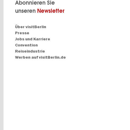
Abonnieren Sie
unseren
Newsletter
Navigation:
Über visitBerlin
About
Presse
Jobs und Karriere
Convention
Reiseindustrie
Werben auf visitBerlin.de