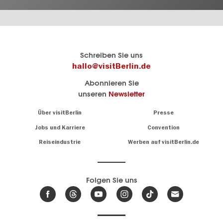
Berlins
visitBerlin-Blog
Schreiben Sie uns
offizielles
Hier
hallo@visitBerlin.de
Reiseportal
schreiben
Abonnieren Sie
visitBerlin.de
die
unseren
Newsletter
Berlin-
Wir kennen
Insider
Berlin und
Navigation:
Über visitBerlin
Presse
sind
About
persönlich
Jobs und Karriere
Convention
Insidertipps
für Sie da.
rund
Reiseindustrie
Werben auf visitBerlin.de
um
Wir bieten Ihnen
die
günstige
,
Hauptstadt
Reiseangebote
und
Hotels
Folgen Sie uns
.
Tickets
Berlin-
News,
Wir haben den
Events
Veranstaltungskalender
&
Berlins mit vielen Tipps.