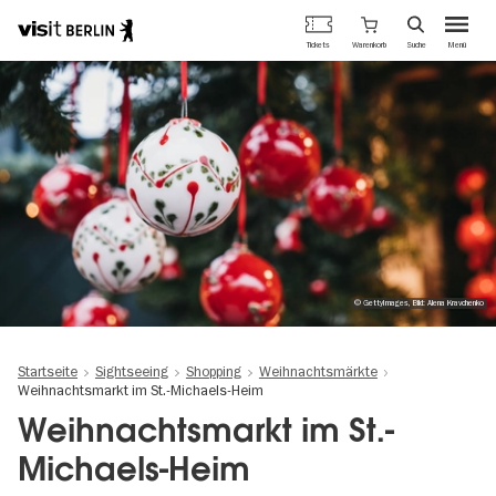
Berlins
Warenkorb
Tickets
Suche
Menü
offizielles
Direkt
Tourismusportal
zum
Inhalt
© GettyImages, Bild: Alena Kravchenko
Startseite
Sightseeing
Shopping
Weihnachtsmärkte
Weihnachtsmarkt im St.-Michaels-Heim
Weihnachtsmarkt im St.-
Michaels-Heim