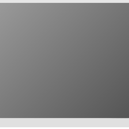
© Stage Entertainment
© ©pop-out GmbH
© sunstroem