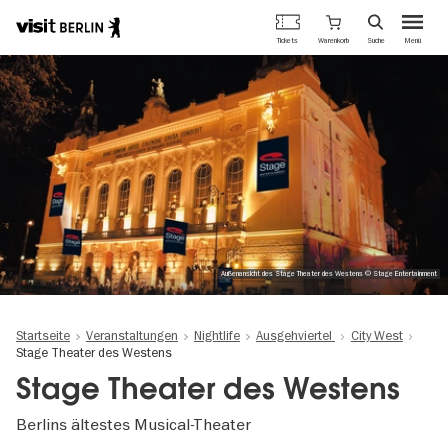
Berlins
Warenkorb
Tickets
Suche
Menü
offizielles
Direkt
Tourismusportal
zum
Inhalt
Außenansicht des Stage Theater des Westens © Stage Entertainment
Startseite
Veranstaltungen
Nightlife
Ausgehviertel
City West
Stage Theater des Westens
Stage Theater des Westens
Berlins ältestes Musical-Theater