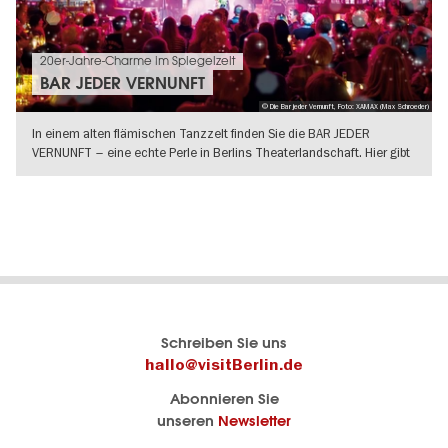
20er-Jahre-Charme im Spiegelzelt
BAR JEDER VERNUNFT
© Die Bar jeder Vernunft, Foto: XAMAX (Max Schroeder)
In einem alten flämischen Tanzzelt finden Sie die BAR JEDER
VERNUNFT – eine echte Perle in Berlins Theaterlandschaft. Hier gibt
es
WEITERLESEN
Berlins
visitBerlin-Blog
Schreiben Sie uns
offizielles
Hier
hallo@visitBerlin.de
Reiseportal
schreiben
Abonnieren Sie
visitBerlin.de
die
unseren
Newsletter
Berlin-
Wir kennen
Insider
Berlin und