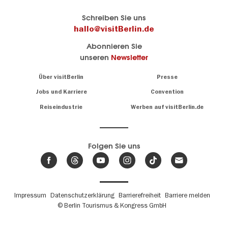
Berlins
visitBerlin-Blog
Schreiben Sie uns
offizielles
Hier
hallo@visitBerlin.de
Reiseportal
schreiben
Abonnieren Sie
visitBerlin.de
die
unseren
Newsletter
Berlin-
Wir kennen
Insider
Berlin und
Navigation:
Über visitBerlin
Presse
sind
About
persönlich
Jobs und Karriere
Convention
Insidertipps
für Sie da.
rund
Reiseindustrie
Werben auf visitBerlin.de
um
Wir bieten Ihnen
die
günstige
,
Hauptstadt
Reiseangebote
und
Hotels
Folgen Sie uns
.
Tickets
Berlin-
News,
Wir haben den
Events
Veranstaltungskalender
&
Berlins mit vielen Tipps.
Trends
Fußbereichsmenü
Impressum
Datenschutzerklärung
Barrierefreiheit
Barriere melden
© Berlin Tourismus & Kongress GmbH
Unsere
Lieblingsorte