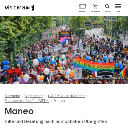
Berlins
Warenkorb
Tickets
Suche
Menü
offizielles
Direkt
Tourismusportal
zum
Inhalt
© visitBerlin, Foto: Pedro Becerra/STAGEVIEW.de
Startseite
Sightseeing
LGBTI*-Guide für Berlin
Praktische Infos für LGBTI*
Maneo
Maneo
Hilfe und Beratung nach homophoben Übergriffen