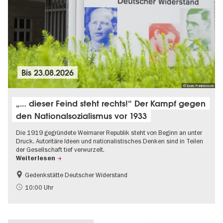
Bis
23.08.2026
© Doris Poklekowski
„… dieser Feind steht rechts!“ Der Kampf gegen
den Nationalsozialismus vor 1933
Die 1919 gegründete Weimarer Republik steht von Beginn an unter
Druck. Autoritäre Ideen und nationalistisches Denken sind in Teilen
der Gesellschaft tief verwurzelt.
Weiterlesen
Gedenkstätte Deutscher Widerstand
Gratis
NS-Geschichte
10:00 Uhr