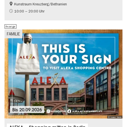
Kunstraum Kreuzberg/Bethanien
Gratis
International
10:00 – 20:00 Uhr
Zeitgenössische Kunst
Anzeige
FAMILIE
Bis
20.09.2026
© Sonae Sierra