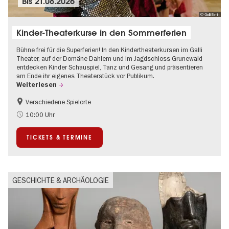
Bis
21.08.2026
© Galli Berlin
Kinder-Theaterkurse in den Sommerferien
Bühne frei für die Superferien! In den Kindertheaterkursen im Galli
Theater, auf der Domäne Dahlem und im Jagdschloss Grunewald
entdecken Kinder Schauspiel, Tanz und Gesang und präsentieren
am Ende ihr eigenes Theaterstück vor Publikum.
Weiterlesen
Verschiedene Spielorte
Kinder
Kultursommer
10:00 Uhr
Urban Art
Zeitgenössische Kunst
TICKETS & TERMINE
GESCHICHTE & ARCHÄOLOGIE