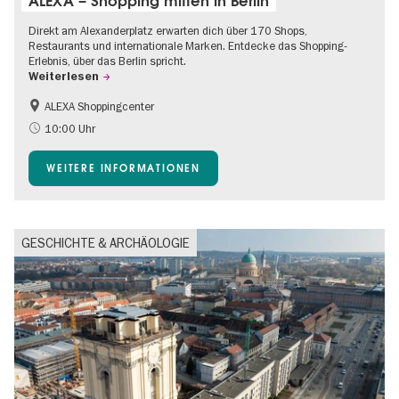
ALEXA – Shopping mitten in Berlin
Direkt am Alexanderplatz erwarten dich über 170 Shops,
Restaurants und internationale Marken. Entdecke das Shopping-
Erlebnis, über das Berlin spricht.
Weiterlesen
ALEXA Shoppingcenter
Shopping
Barrierefrei
10:00 Uhr
Kinder
Food
WEITERE INFORMATIONEN
Gratis
GESCHICHTE & ARCHÄOLOGIE