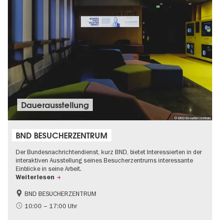
Dauer­aus­stel­lung
© BND Besucherzentrum
BND BESUCHERZENTRUM
Der Bundesnachrichtendienst, kurz BND, bietet Interessierten in der
interaktiven Ausstellung seines Besucherzentrums interessante
Einblicke in seine Arbeit.
Weiterlesen
BND BESUCHERZENTRUM
Geschichte
Gratis
10:00 – 17:00 Uhr
Politik & Gesellschaft