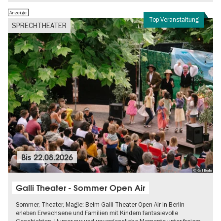
Anzeige
Top-Veranstaltung
SPRECHTHEATER
Bis
22.08.2026
© Galli Berlin
Galli Theater - Sommer Open Air
Sommer, Theater, Magie: Beim Galli Theater Open Air in Berlin
erleben Erwachsene und Familien mit Kindern fantasievolle