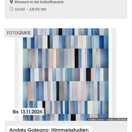
Museum in der KulturBrauerei
Berliner Mauer
DDR-Geschichte
10:00 – 18:00 Uhr
Gratis
Politik & Gesellschaft
FOTOGRAFIE
Bis
13.11.2026
© Andrés Galeano I Stiftung St. Matthäus
Andrés Galeano: Himmelsstudien