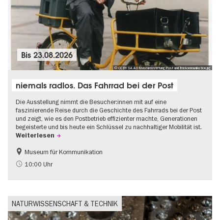
Bis
23.08.2026
© CC BY SA 4.0 Museumsstiftung Post und Telekommunikation.jpg
niemals radlos. Das Fahrrad bei der Post
Die Ausstellung nimmt die Besucher:innen mit auf eine
faszinierende Reise durch die Geschichte des Fahrrads bei der Post
und zeigt, wie es den Postbetrieb effizienter machte, Generationen
begeisterte und bis heute ein Schlüssel zu nachhaltiger Mobilität ist.
Weiterlesen
Museum für Kommunikation
Geschichte
Nachhaltigkeit
10:00 Uhr
NATURWISSENSCHAFT & TECHNIK