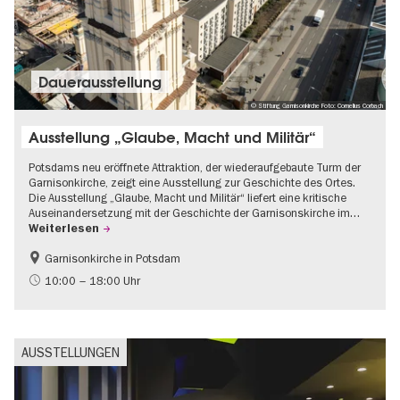
Dauer­aus­stel­lung
© Stiftung Garnisonkirche Foto: Cornelius Corbach
Ausstellung „Glaube, Macht und Militär“
Potsdams neu eröffnete Attraktion, der wiederaufgebaute Turm der
Garnisonkirche, zeigt eine Ausstellung zur Geschichte des Ortes.
Die Ausstellung „Glaube, Macht und Militär“ liefert eine kritische
Auseinandersetzung mit der Geschichte der Garnisonskirche im…
Weiterlesen
Garnisonkirche in Potsdam
Geschichte
Brandenburg
10:00 – 18:00 Uhr
Politik & Gesellschaft
AUSSTELLUNGEN