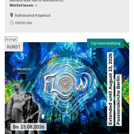
beinahe über Nacht weltberühmt.
Weiterlesen
Rathaushof Köpenick
Geschichte
Going local Berlin
09:00 Uhr
Anzeige
Top-Veranstaltung
KUNST
Bis
23.08.2026