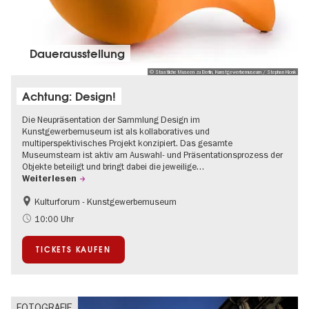
Dauer­aus­stel­lung
© Staatliche Museen zu Berlin, Kunstgewerbemuseum / Stephan Klonk
Achtung: Design!
Die Neupräsentation der Sammlung Design im
Kunstgewerbemuseum ist als kollaboratives und
multiperspektivisches Projekt konzipiert. Das gesamte
Museumsteam ist aktiv am Auswahl- und Präsentationsprozess der
Objekte beteiligt und bringt dabei die jeweilige…
Weiterlesen
Kulturforum - Kunstgewerbemuseum
Mode und Design
10:00 Uhr
TICKETS KAUFEN
FOTOGRAFIE