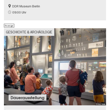
DDR Museum Berlin
DDR-Geschichte
Politik & Gesellschaft
09:00 Uhr
Anzeige
GESCHICHTE & ARCHÄOLOGIE
Dauer­aus­stel­lung
© Rory Grubb