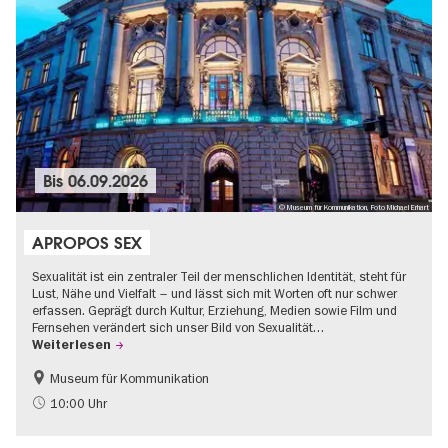
Bis
06.09.2026
© Museum für Kommunikation, Foto Michael Erhart
APROPOS SEX
Sexualität ist ein zentraler Teil der menschlichen Identität, steht für
Lust, Nähe und Vielfalt – und lässt sich mit Worten oft nur schwer
erfassen. Geprägt durch Kultur, Erziehung, Medien sowie Film und
Fernsehen verändert sich unser Bild von Sexualität…
Weiterlesen
Museum für Kommunikation
Politik & Gesellschaft
Teenager
10:00 Uhr