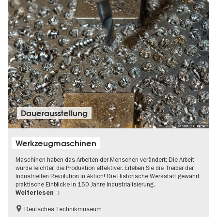
Dauer­aus­stel­lung
© SDTB / C. Kirchner
Werkzeugmaschinen
Maschinen haben das Arbeiten der Menschen verändert: Die Arbeit
wurde leichter, die Produktion effektiver. Erleben Sie die Treiber der
Industriellen Revolution in Aktion! Die Historische Werkstatt gewährt
praktische Einblicke in 150 Jahre Industrialisierung.
Weiterlesen
Deutsches Technikmuseum
Geschichte