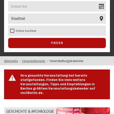
EVENT
Datum
bis
Stadtteil
Online buchbar
Startseite
Veranstaltungen
Veranstaltungskalender
Ihre gesuchte Veranstaltung hat bereits
stattgefunden. Finden Sie viele weitere
Veranstaltungen, Tipps und Empfehlungen in
Berlins größtem Veranstaltungskalender auf
visitBerlin.de.
GESCHICHTE & ARCHÄOLOGIE