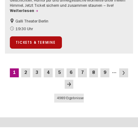
Geschichten, Humor pur und unvergessliche Momente unter freiem
Himmel. Jetzt Ticket sichern und zusammen staunen – live!
Weiterlesen
Galli Theater Berlin
Barrierefrei
Going local Berlin
19:30 Uhr
Kinder
Kultursommer
TICKETS & TERMINE
Open Air
Urban Art
Seitennummerierung
…
Aktuelle
Seite
Seite
Seite
Seite
Seite
Seite
Seite
Seite
Nächste
1
2
3
4
5
6
7
8
9
Seite
Seite
Letzte
Seite
4989 Ergebnisse