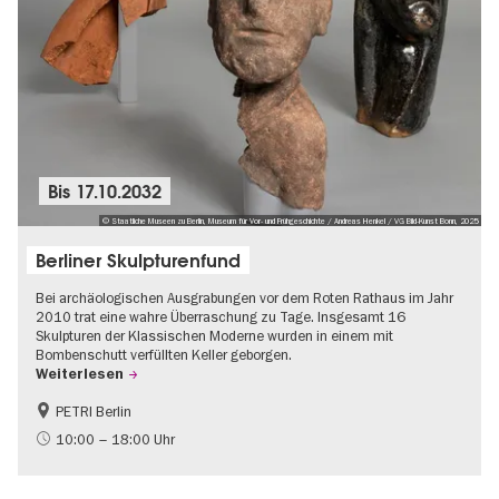
Bis
17.10.2032
© Staatliche Museen zu Berlin, Museum für Vor- und Frühgeschichte / Andreas Henkel / VG Bild-Kunst Bonn, 2025
Berliner Skulpturenfund
Bei archäologischen Ausgrabungen vor dem Roten Rathaus im Jahr
2010 trat eine wahre Überraschung zu Tage. Insgesamt 16
Skulpturen der Klassischen Moderne wurden in einem mit
Bombenschutt verfüllten Keller geborgen.
Weiterlesen
PETRI Berlin
NS-Geschichte
10:00 – 18:00 Uhr