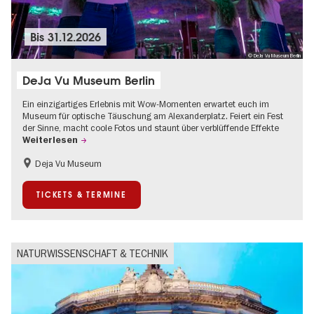
Bis
31.12.2026
© DeJa Vu Museum Berlin
DeJa Vu Museum Berlin
Ein einzigartiges Erlebnis mit Wow-Momenten erwartet euch im
Museum für optische Täuschung am Alexanderplatz. Feiert ein Fest
der Sinne, macht coole Fotos und staunt über verblüffende Effekte
Weiterlesen
Deja Vu Museum
Kinder
Teenager
TICKETS & TERMINE
NATURWISSENSCHAFT & TECHNIK