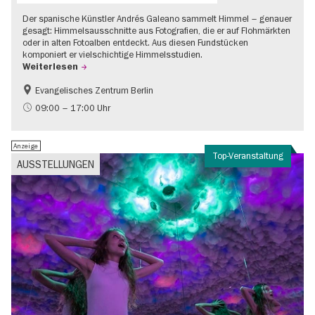
Der spanische Künstler Andrés Galeano sammelt Himmel – genauer
gesagt: Himmelsausschnitte aus Fotografien, die er auf Flohmärkten
oder in alten Fotoalben entdeckt. Aus diesen Fundstücken
komponiert er vielschichtige Himmelsstudien.
Weiterlesen
Evangelisches Zentrum Berlin
Gratis
09:00 – 17:00 Uhr
Anzeige
Top-Veranstaltung
AUSSTELLUNGEN