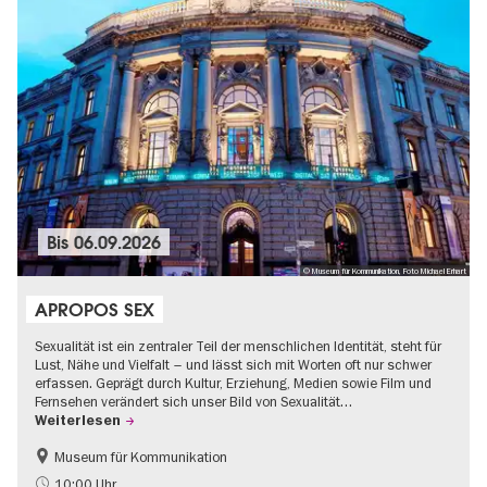
Bis
06.09.2026
© Museum für Kommunikation, Foto Michael Erhart
APROPOS SEX
Sexualität ist ein zentraler Teil der menschlichen Identität, steht für
Lust, Nähe und Vielfalt – und lässt sich mit Worten oft nur schwer
erfassen. Geprägt durch Kultur, Erziehung, Medien sowie Film und
Fernsehen verändert sich unser Bild von Sexualität…
Weiterlesen
Museum für Kommunikation
Politik & Gesellschaft
Teenager
10:00 Uhr