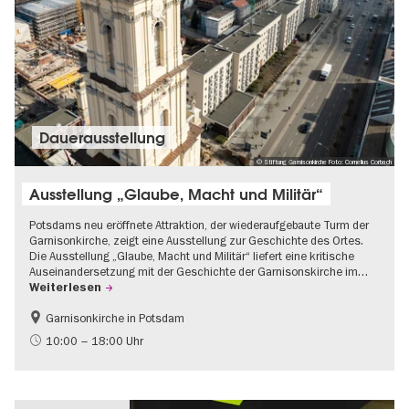
Dauer­aus­stel­lung
© Stiftung Garnisonkirche Foto: Cornelius Corbach
Ausstellung „Glaube, Macht und Militär“
Potsdams neu eröffnete Attraktion, der wiederaufgebaute Turm der
Garnisonkirche, zeigt eine Ausstellung zur Geschichte des Ortes.
Die Ausstellung „Glaube, Macht und Militär“ liefert eine kritische
Auseinandersetzung mit der Geschichte der Garnisonskirche im…
Weiterlesen
Garnisonkirche in Potsdam
Geschichte
Brandenburg
10:00 – 18:00 Uhr
Politik & Gesellschaft