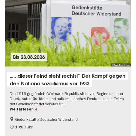
Bis
23.08.2026
© Doris Poklekowski
„… dieser Feind steht rechts!“ Der Kampf gegen
den Nationalsozialismus vor 1933
Die 1919 gegründete Weimarer Republik steht von Beginn an unter
Druck. Autoritäre Ideen und nationalistisches Denken sind in Teilen
der Gesellschaft tief verwurzelt.
Weiterlesen
Gedenkstätte Deutscher Widerstand
Gratis
NS-Geschichte
10:00 Uhr