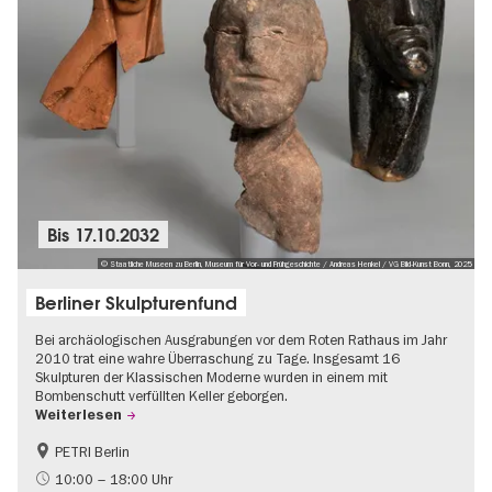
Bis
17.10.2032
© Staatliche Museen zu Berlin, Museum für Vor- und Frühgeschichte / Andreas Henkel / VG Bild-Kunst Bonn, 2025
Berliner Skulpturenfund
Bei archäologischen Ausgrabungen vor dem Roten Rathaus im Jahr
2010 trat eine wahre Überraschung zu Tage. Insgesamt 16
Skulpturen der Klassischen Moderne wurden in einem mit
Bombenschutt verfüllten Keller geborgen.
Weiterlesen
PETRI Berlin
NS-Geschichte
10:00 – 18:00 Uhr