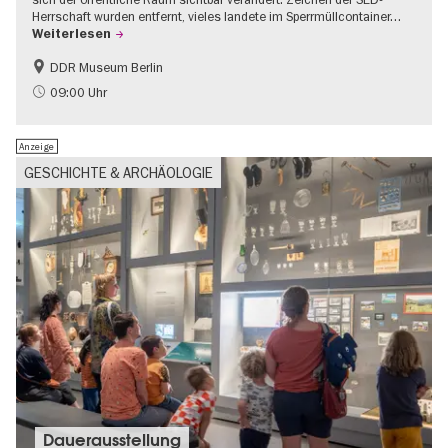
Herrschaft wurden entfernt, vieles landete im Sperrmüllcontainer…
Weiterlesen
DDR Museum Berlin
DDR-Geschichte
Politik & Gesellschaft
09:00 Uhr
Anzeige
GESCHICHTE & ARCHÄOLOGIE
Dauer­aus­stel­lung