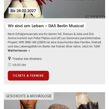
Bis
28.02.2027
© Theater des Westens
Wir sind am Leben – DAS Berlin Musical
Nach Erfolgsmusicals wie Ku’damm 56, Romeo & Julia und Die
Amme kommt nun Peter Plates und Ulf Leo Sommers persönlichstes
Projekt: WIR SIND AM LEBEN ist eine Geschichte über Familie, Freiheit
und das Lebensgefühl im Berlin der frühen 90er-Jahre. Jetzt im TdW!
Weiterlesen
Theater des Westens
Barrierefrei
LGBTQ+
19:30 Uhr
Um den Kurfürstendamm
Weihnachten
TICKETS & TERMINE
GESCHICHTE & ARCHÄOLOGIE