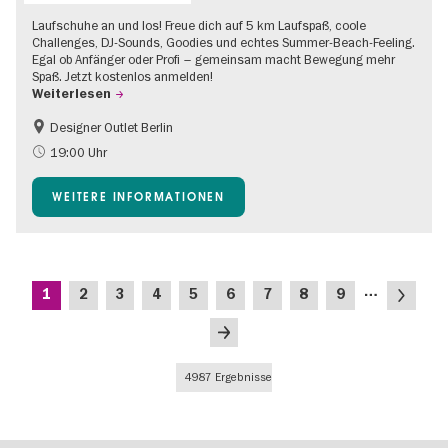
Laufschuhe an und los! Freue dich auf 5 km Laufspaß, coole
Challenges, DJ-Sounds, Goodies und echtes Summer-Beach-Feeling.
Egal ob Anfänger oder Profi – gemeinsam macht Bewegung mehr
Spaß. Jetzt kostenlos anmelden!
Weiterlesen
Designer Outlet Berlin
Going local Berlin
Gratis
19:00 Uhr
Im Grünen
Open Air
WEITERE INFORMATIONEN
Shopping
Seitennummerierung
…
Aktuelle
Seite
Seite
Seite
Seite
Seite
Seite
Seite
Seite
Nächste
1
2
3
4
5
6
7
8
9
Seite
Seite
Letzte
Seite
4987 Ergebnisse