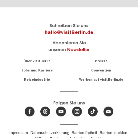
Berlins
visitBerlin-Blog
Schreiben Sie uns
offizielles
Hier
hallo@visitBerlin.de
Reiseportal
schreiben
Abonnieren Sie
visitBerlin.de
die
unseren
Newsletter
Berlin-
Wir kennen
Insider
Berlin und
Navigation:
Über visitBerlin
Presse
sind
About
persönlich
Jobs und Karriere
Convention
Insidertipps
für Sie da.
rund
Reiseindustrie
Werben auf visitBerlin.de
um
Wir bieten Ihnen
die
günstige
,
Hauptstadt
Reiseangebote
und
Hotels
Folgen Sie uns
.
Tickets
Berlin-
News,
Wir haben den
Events
Veranstaltungskalender
&
Berlins mit vielen Tipps.
Trends
Fußbereichsmenü
Impressum
Datenschutzerklärung
Barrierefreiheit
Barriere melden