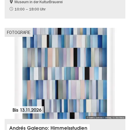
Museum in der KulturBrauerei
Berliner Mauer
DDR-Geschichte
10:00 – 18:00 Uhr
Gratis
Politik & Gesellschaft
FOTOGRAFIE
Bis
13.11.2026
© Andrés Galeano I Stiftung St. Matthäus
Andrés Galeano: Himmelsstudien