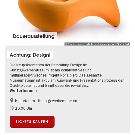
Dauer­aus­stel­lung
© Staatliche Museen zu Berlin, Kunstgewerbemuseum / Stephan Klonk
Achtung: Design!
Die Neupräsentation der Sammlung Design im
Kunstgewerbemuseum ist als kollaboratives und
multiperspektivisches Projekt konzipiert. Das gesamte
Museumsteam ist aktiv am Auswahl- und Präsentationsprozess der
Objekte beteiligt und bringt dabei die jeweilige…
Weiterlesen
Kulturforum - Kunstgewerbemuseum
Mode und Design
10:00 Uhr
TICKETS KAUFEN