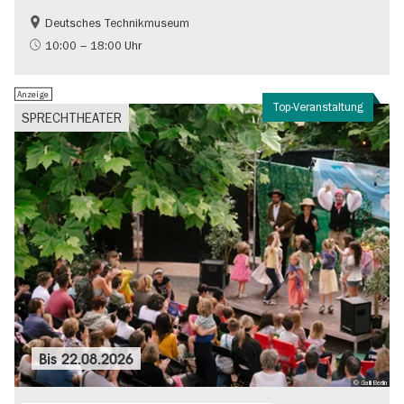
Deutsches Technikmuseum
Geschichte
10:00 – 18:00 Uhr
Anzeige
Top-Veranstaltung
SPRECHTHEATER
Bis
22.08.2026
© Galli Berlin