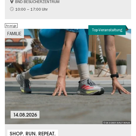
BND BESUCHERZENTRUM
Geschichte
Gratis
10:00 – 17:00 Uhr
Politik & Gesellschaft
Anzeige
Top-Veranstaltung
FAMILIE
14.08.2026
© DESIGNER OUTLET BERLIN
SHOP. RUN. REPEAT.