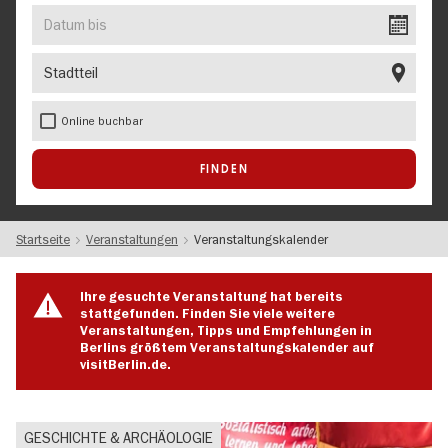
EVENT
Datum
bis
Stadtteil
Online buchbar
Startseite
Veranstaltungen
Veranstaltungskalender
Ihre gesuchte Veranstaltung hat bereits
stattgefunden. Finden Sie viele weitere
Veranstaltungen, Tipps und Empfehlungen in
Berlins größtem Veranstaltungskalender auf
visitBerlin.de.
GESCHICHTE & ARCHÄOLOGIE