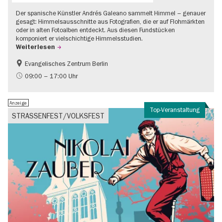
Der spanische Künstler Andrés Galeano sammelt Himmel – genauer
gesagt: Himmelsausschnitte aus Fotografien, die er auf Flohmärkten
oder in alten Fotoalben entdeckt. Aus diesen Fundstücken
komponiert er vielschichtige Himmelsstudien.
Weiterlesen
Evangelisches Zentrum Berlin
Gratis
09:00 – 17:00 Uhr
Anzeige
Top-Veranstaltung
STRASSENFEST/VOLKSFEST