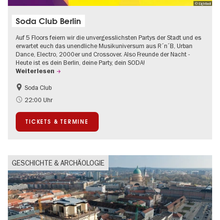
© Eightball
Soda Club Berlin
Auf 5 Floors feiern wir die unvergesslichsten Partys der Stadt und es
erwartet euch das unendliche Musikuniversum aus R´n´B, Urban
Dance, Electro, 2000er und Crossover. Also Freunde der Nacht -
Heute ist es dein Berlin, deine Party, dein SODA!
Weiterlesen
Soda Club
Going local Berlin
22:00 Uhr
TICKETS & TERMINE
GESCHICHTE & ARCHÄOLOGIE