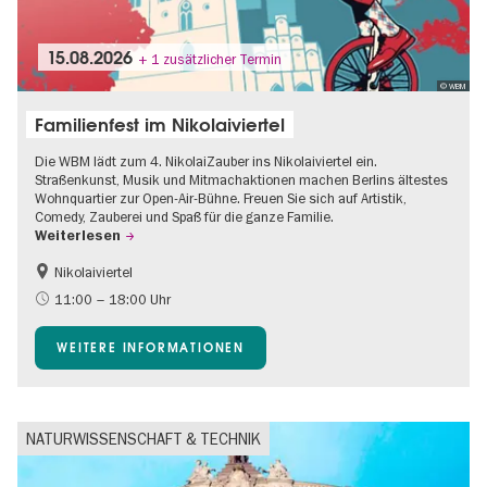
15.08.2026
+ 1 zusätzlicher Termin
© WBM
Familienfest im Nikolaiviertel
Die WBM lädt zum 4. NikolaiZauber ins Nikolaiviertel ein.
Straßenkunst, Musik und Mitmachaktionen machen Berlins ältestes
Wohnquartier zur Open-Air-Bühne. Freuen Sie sich auf Artistik,
Comedy, Zauberei und Spaß für die ganze Familie.
Weiterlesen
Nikolaiviertel
Barrierefrei
Food
11:00 – 18:00 Uhr
Going local Berlin
Gratis
WEITERE INFORMATIONEN
Kinder
Kultursommer
Open Air
Ticket-Tipp
NATURWISSENSCHAFT & TECHNIK