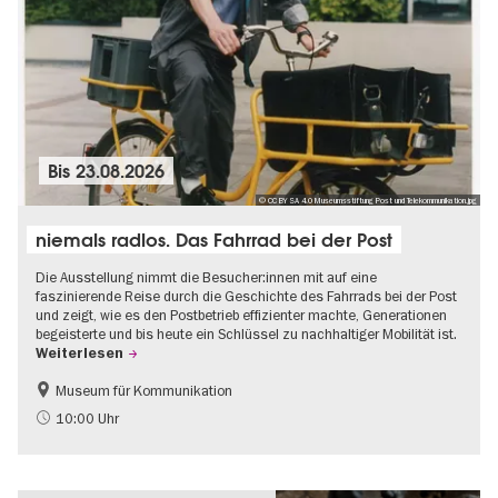
Bis
23.08.2026
© CC BY SA 4.0 Museumsstiftung Post und Telekommunikation.jpg
niemals radlos. Das Fahrrad bei der Post
Die Ausstellung nimmt die Besucher:innen mit auf eine
faszinierende Reise durch die Geschichte des Fahrrads bei der Post
und zeigt, wie es den Postbetrieb effizienter machte, Generationen
begeisterte und bis heute ein Schlüssel zu nachhaltiger Mobilität ist.
Weiterlesen
Museum für Kommunikation
Geschichte
Nachhaltigkeit
10:00 Uhr