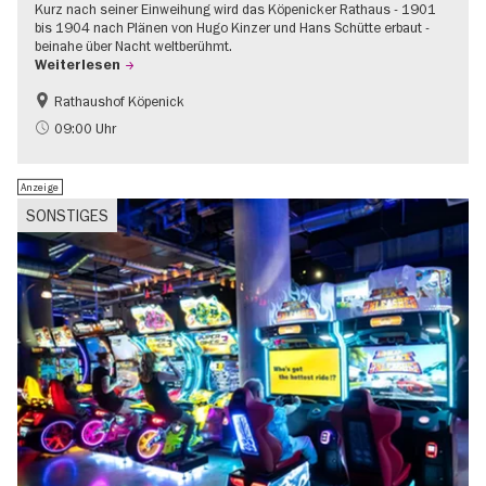
Kurz nach seiner Einweihung wird das Köpenicker Rathaus - 1901
bis 1904 nach Plänen von Hugo Kinzer und Hans Schütte erbaut -
beinahe über Nacht weltberühmt.
Weiterlesen
Rathaushof Köpenick
Geschichte
Going local Berlin
09:00 Uhr
Anzeige
SONSTIGES