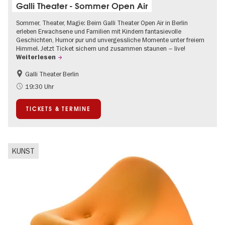
Galli Theater - Sommer Open Air
Sommer, Theater, Magie: Beim Galli Theater Open Air in Berlin
erleben Erwachsene und Familien mit Kindern fantasievolle
Geschichten, Humor pur und unvergessliche Momente unter freiem
Himmel. Jetzt Ticket sichern und zusammen staunen – live!
Weiterlesen
Galli Theater Berlin
Barrierefrei
Going local Berlin
19:30 Uhr
Kinder
Kultursommer
TICKETS & TERMINE
Open Air
Urban Art
KUNST