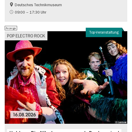
Deutsches Technikmuseum
Geschichte
09:00 – 17:30 Uhr
Anzeige
Top-Veranstaltung
POP ELECTRO ROCK
16.08.2026
© Galli Berlin