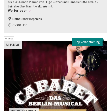
bis 1904 nach Plänen von Hugo Kinzer und Hans Schütte erbaut -
beinahe über Nacht weltberühmt.
Weiterlesen
Rathaushof Köpenick
Geschichte
Going local Berlin
09:00 Uhr
Anzeige
Top-Veranstaltung
MUSICAL