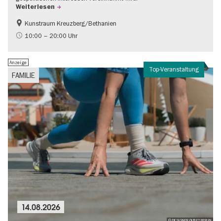
Weiterlesen
Kunstraum Kreuzberg/Bethanien
Gratis
International
10:00 – 20:00 Uhr
Zeitgenössische Kunst
Anzeige
Top-Veranstaltung
FAMILIE
14.08.2026
© DESIGNER OUTLET BERLIN