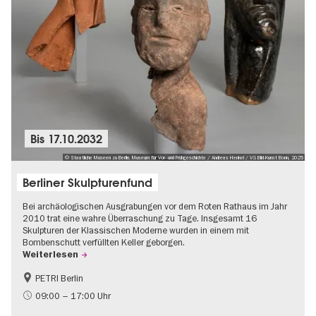
Bis
17.10.2032
© Staatliche Museen zu Berlin, Museum für Vor- und Frühgeschichte / Andreas Henkel / VG Bild-Kunst Bonn, 2025
Berliner Skulpturenfund
Bei archäologischen Ausgrabungen vor dem Roten Rathaus im Jahr
2010 trat eine wahre Überraschung zu Tage. Insgesamt 16
Skulpturen der Klassischen Moderne wurden in einem mit
Bombenschutt verfüllten Keller geborgen.
Weiterlesen
PETRI Berlin
NS-Geschichte
09:00 – 17:00 Uhr