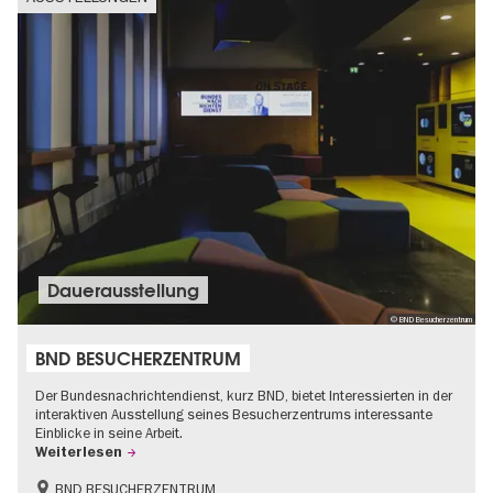
Dauer­aus­stel­lung
© BND Besucherzentrum
BND BESUCHERZENTRUM
Der Bundesnachrichtendienst, kurz BND, bietet Interessierten in der
interaktiven Ausstellung seines Besucherzentrums interessante
Einblicke in seine Arbeit.
Weiterlesen
BND BESUCHERZENTRUM
Geschichte