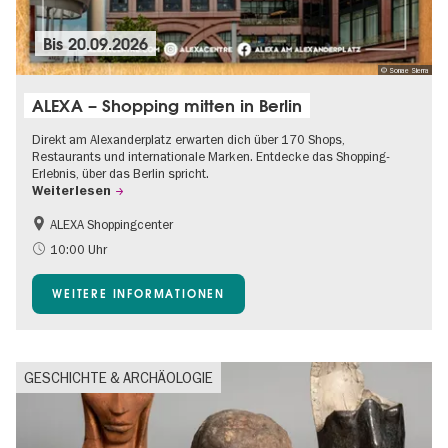
Bis
20.09.2026
© Sonae Sierra
ALEXA – Shopping mitten in Berlin
Direkt am Alexanderplatz erwarten dich über 170 Shops,
Restaurants und internationale Marken. Entdecke das Shopping-
Erlebnis, über das Berlin spricht.
Weiterlesen
ALEXA Shoppingcenter
Barrierefrei
Food
10:00 Uhr
Gratis
Kinder
WEITERE INFORMATIONEN
Shopping
GESCHICHTE & ARCHÄOLOGIE