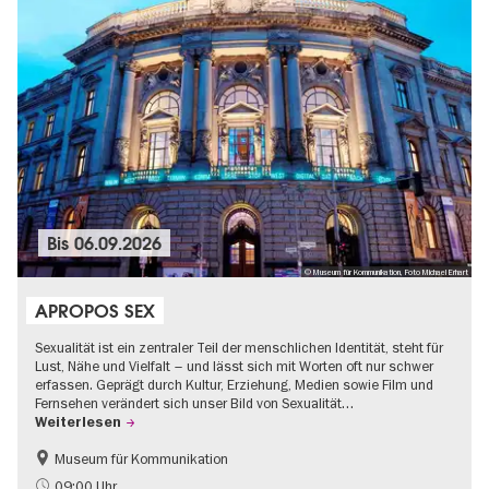
Bis
06.09.2026
© Museum für Kommunikation, Foto Michael Erhart
APROPOS SEX
Sexualität ist ein zentraler Teil der menschlichen Identität, steht für
Lust, Nähe und Vielfalt – und lässt sich mit Worten oft nur schwer
erfassen. Geprägt durch Kultur, Erziehung, Medien sowie Film und
Fernsehen verändert sich unser Bild von Sexualität…
Weiterlesen
Museum für Kommunikation
Politik & Gesellschaft
Teenager
09:00 Uhr