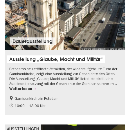
Dauer­aus­stel­lung
© Stiftung Garnisonkirche Foto: Cornelius Corbach
Ausstellung „Glaube, Macht und Militär“
Potsdams neu eröffnete Attraktion, der wiederaufgebaute Turm der
Garnisonkirche, zeigt eine Ausstellung zur Geschichte des Ortes.
Die Ausstellung „Glaube, Macht und Militär“ liefert eine kritische
Auseinandersetzung mit der Geschichte der Garnisonskirche im…
Weiterlesen
Garnisonkirche in Potsdam
Geschichte
Brandenburg
10:00 – 18:00 Uhr
Politik & Gesellschaft
AUSSTELLUNGEN