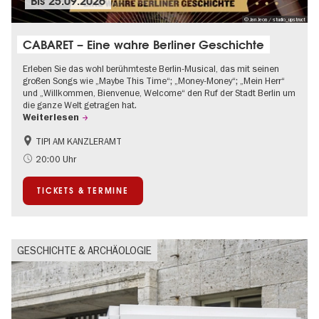
Bis
25.09.2026
© Jan Jeon / studio_upstruct
CABARET – Eine wahre Berliner Geschichte
Erleben Sie das wohl berühmteste Berlin-Musical, das mit seinen
großen Songs wie „Maybe This Time“; „Money-Money“; „Mein Herr“
und „Willkommen, Bienvenue, Welcome“ den Ruf der Stadt Berlin um
die ganze Welt getragen hat.
Weiterlesen
TIPI AM KANZLERAMT
1920er Jahre
International
20:00 Uhr
Kultursommer
Musikstadt
TICKETS & TERMINE
GESCHICHTE & ARCHÄOLOGIE