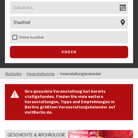
EVENT
Datum
bis
Stadtteil
Online buchbar
Startseite
Veranstaltungen
Veranstaltungskalender
Ihre gesuchte Veranstaltung hat bereits
stattgefunden. Finden Sie viele weitere
Veranstaltungen, Tipps und Empfehlungen in
Berlins größtem Veranstaltungskalender auf
visitBerlin.de.
GESCHICHTE & ARCHÄOLOGIE