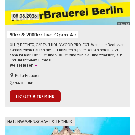
08.08.2026
© Soda Club
90er & 2000er Live Open Air
OLI. P, REDNEX, CAPTAIN HOLLYWOOD PROJECT. Wenn die Beats von
damals wieder durch die Luft knistern & jeder Refrain sofort sitzt -
dann ist klar: Die 90er und 2000er sind zurück - und zwar live, laut
und unter freiem Himmel.
Weiterlesen
KulturBrauerei
Barrierefrei
Going local Berlin
14:00 Uhr
Kultursommer
Open Air
TICKETS & TERMINE
NATURWISSENSCHAFT & TECHNIK