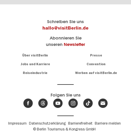
Berlins
visitBerlin-Blog
Schreiben Sie uns
offizielles
Hier
hallo@visitBerlin.de
Reiseportal
schreiben
Abonnieren Sie
visitBerlin.de
die
unseren
Newsletter
Berlin-
Wir kennen
Insider
Berlin und
Navigation:
Über visitBerlin
Presse
sind
About
persönlich
Jobs und Karriere
Convention
Insidertipps
für Sie da.
rund
Reiseindustrie
Werben auf visitBerlin.de
um
Wir bieten Ihnen
die
günstige
,
Hauptstadt
Reiseangebote
und
Hotels
Folgen Sie uns
.
Tickets
Berlin-
News,
Wir haben den
Events
Veranstaltungskalender
&
Berlins mit vielen Tipps.
Trends
Fußbereichsmenü
Impressum
Datenschutzerklärung
Barrierefreiheit
Barriere melden
© Berlin Tourismus & Kongress GmbH