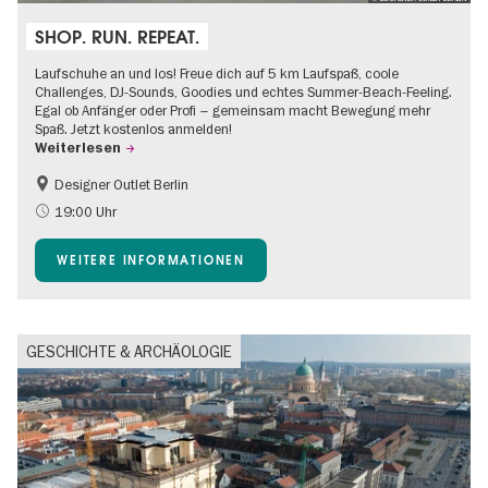
SHOP. RUN. REPEAT.
Laufschuhe an und los! Freue dich auf 5 km Laufspaß, coole
Challenges, DJ-Sounds, Goodies und echtes Summer-Beach-Feeling.
Egal ob Anfänger oder Profi – gemeinsam macht Bewegung mehr
Spaß. Jetzt kostenlos anmelden!
Weiterlesen
Designer Outlet Berlin
Going local Berlin
Gratis
19:00 Uhr
Im Grünen
Open Air
WEITERE INFORMATIONEN
Shopping
GESCHICHTE & ARCHÄOLOGIE