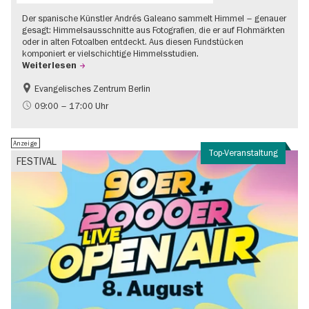
Der spanische Künstler Andrés Galeano sammelt Himmel – genauer
gesagt: Himmelsausschnitte aus Fotografien, die er auf Flohmärkten
oder in alten Fotoalben entdeckt. Aus diesen Fundstücken
komponiert er vielschichtige Himmelsstudien.
Weiterlesen
Evangelisches Zentrum Berlin
Gratis
09:00 – 17:00 Uhr
Anzeige
Top-Veranstaltung
FESTIVAL