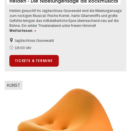
Helden - Die Nibelungensage als Rockmusical
Helden gesucht! Im Jagdschloss Grunewald wird die Nibelungensage
zum rockigen Musical: Freche Komik, harte Gitarrenriffs und große
Gefühle bringen das mittelalterliche Epos überraschend neu auf die
Bühne. Ein wilder Theaterabend unter freiem Himmel!
Weiterlesen
Jagdschloss Grunewald
Barrierefrei
Im Grünen
18:00 Uhr
Kultursommer
Open Air
TICKETS & TERMINE
Schlösser & Gärten
Zeitgenössische Kunst
KUNST