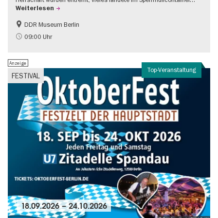
Weiterlesen
DDR Museum Berlin
DDR-Geschichte
Politik & Gesellschaft
09:00 Uhr
Anzeige
Top-Veranstaltung
FESTIVAL
18.09.2026
–
24.10.2026