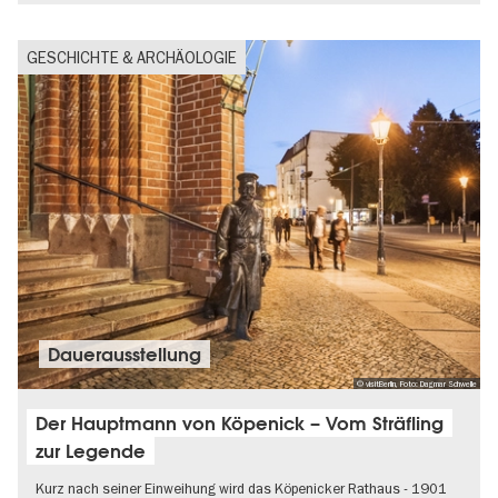
GESCHICHTE & ARCHÄOLOGIE
Dauer­aus­stel­lung
© visitBerlin, Foto: Dagmar Schwelle
Der Hauptmann von Köpenick – Vom Sträfling
zur Legende
Kurz nach seiner Einweihung wird das Köpenicker Rathaus - 1901