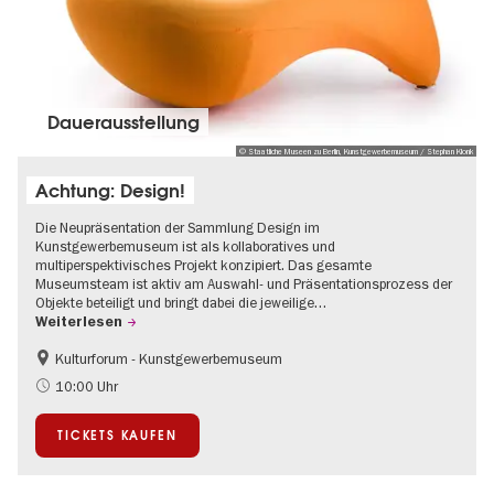
Dauer­aus­stel­lung
© Staatliche Museen zu Berlin, Kunstgewerbemuseum / Stephan Klonk
Achtung: Design!
Die Neupräsentation der Sammlung Design im
Kunstgewerbemuseum ist als kollaboratives und
multiperspektivisches Projekt konzipiert. Das gesamte
Museumsteam ist aktiv am Auswahl- und Präsentationsprozess der
Objekte beteiligt und bringt dabei die jeweilige…
Weiterlesen
Kulturforum - Kunstgewerbemuseum
Mode und Design
10:00 Uhr
TICKETS KAUFEN