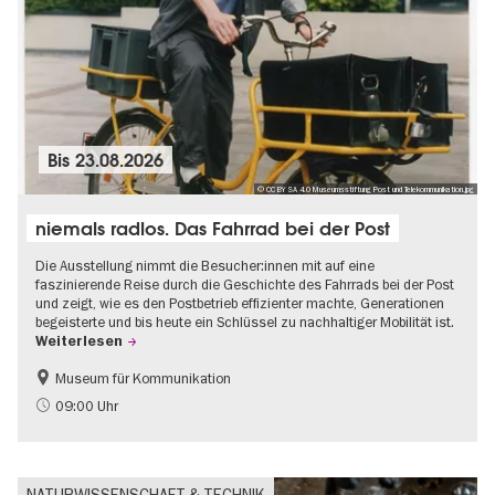
Bis
23.08.2026
© CC BY SA 4.0 Museumsstiftung Post und Telekommunikation.jpg
niemals radlos. Das Fahrrad bei der Post
Die Ausstellung nimmt die Besucher:innen mit auf eine
faszinierende Reise durch die Geschichte des Fahrrads bei der Post
und zeigt, wie es den Postbetrieb effizienter machte, Generationen
begeisterte und bis heute ein Schlüssel zu nachhaltiger Mobilität ist.
Weiterlesen
Museum für Kommunikation
Geschichte
Nachhaltigkeit
09:00 Uhr
NATURWISSENSCHAFT & TECHNIK