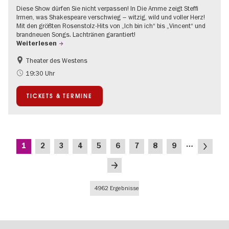
Diese Show dürfen Sie nicht verpassen! In Die Amme zeigt Steffi
Irmen, was Shakespeare verschwieg – witzig, wild und voller Herz!
Mit den größten Rosenstolz-Hits von „Ich bin ich“ bis „Vincent“ und
brandneuen Songs. Lachtränen garantiert!
Weiterlesen
Theater des Westens
Barrierefrei
Um den Kurfürstendamm
19:30 Uhr
TICKETS & TERMINE
Seitennummerierung
…
Aktuelle
Seite
Seite
Seite
Seite
Seite
Seite
Seite
Seite
Nächste
1
2
3
4
5
6
7
8
9
Seite
Seite
Letzte
Seite
4962 Ergebnisse