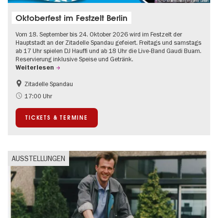
© © Wollenschlaeger Event GmbH
Oktoberfest im Festzelt Berlin
Vom 18. September bis 24. Oktober 2026 wird im Festzelt der
Hauptstadt an der Zitadelle Spandau gefeiert. Freitags und samstags
ab 17 Uhr spielen DJ Hauffi und ab 18 Uhr die Live-Band Gaudi Buam.
Reservierung inklusive Speise und Getränk.
Weiterlesen
Zitadelle Spandau
Food
Going local Berlin
17:00 Uhr
Spandau
TICKETS & TERMINE
AUSSTELLUNGEN