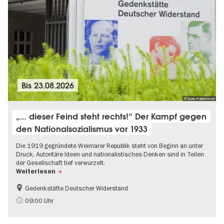
Bis
23.08.2026
© Doris Poklekowski
„… dieser Feind steht rechts!“ Der Kampf gegen
den Nationalsozialismus vor 1933
Die 1919 gegründete Weimarer Republik steht von Beginn an unter
Druck. Autoritäre Ideen und nationalistisches Denken sind in Teilen
der Gesellschaft tief verwurzelt.
Weiterlesen
Gedenkstätte Deutscher Widerstand
Gratis
NS-Geschichte
09:00 Uhr