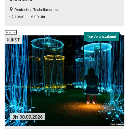
Weiterlesen
Deutsches Technikmuseum
Geschichte
10:00 – 18:00 Uhr
Anzeige
Top-Veranstaltung
KUNST
Bis
30.09.2026
© IKONO Berlin