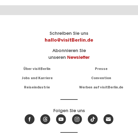
Berlins
visitBerlin-Blog
Schreiben Sie uns
offizielles
Hier
hallo@visitBerlin.de
Reiseportal
schreiben
Abonnieren Sie
visitBerlin.de
die
unseren
Newsletter
Berlin-
Wir kennen
Insider
Berlin und
Navigation:
Über visitBerlin
Presse
sind
About
persönlich
Jobs und Karriere
Convention
Insidertipps
für Sie da.
rund
Reiseindustrie
Werben auf visitBerlin.de
um
Wir bieten Ihnen
die
günstige
,
Hauptstadt
Reiseangebote
und
Hotels
Folgen Sie uns
.
Tickets
Berlin-
News,
Wir haben den
Events
Veranstaltungskalender
&
Berlins mit vielen Tipps.
Trends