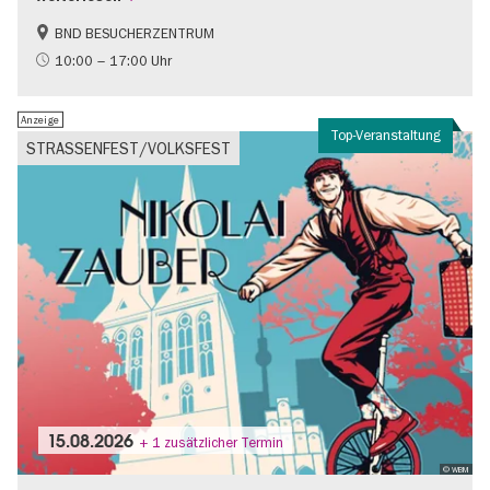
BND BESUCHERZENTRUM
Geschichte
Gratis
10:00 – 17:00 Uhr
Politik & Gesellschaft
Anzeige
Top-Veranstaltung
STRASSENFEST/VOLKSFEST
15.08.2026
+ 1 zusätzlicher Termin
© WBM