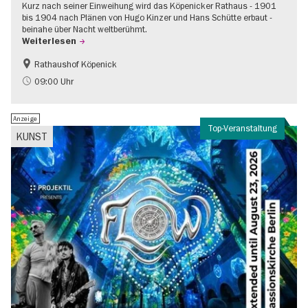
Kurz nach seiner Einweihung wird das Köpenicker Rathaus - 1901
bis 1904 nach Plänen von Hugo Kinzer und Hans Schütte erbaut -
beinahe über Nacht weltberühmt.
Weiterlesen
Rathaushof Köpenick
Geschichte
Going local Berlin
09:00 Uhr
Anzeige
Top-Veranstaltung
KUNST