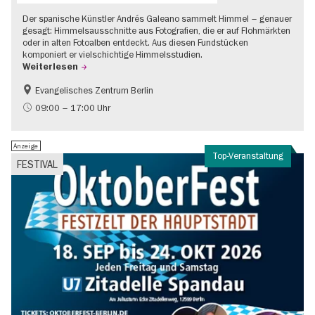
Der spanische Künstler Andrés Galeano sammelt Himmel – genauer
gesagt: Himmelsausschnitte aus Fotografien, die er auf Flohmärkten
oder in alten Fotoalben entdeckt. Aus diesen Fundstücken
komponiert er vielschichtige Himmelsstudien.
Weiterlesen
Evangelisches Zentrum Berlin
Gratis
09:00 – 17:00 Uhr
Anzeige
Top-Veranstaltung
FESTIVAL