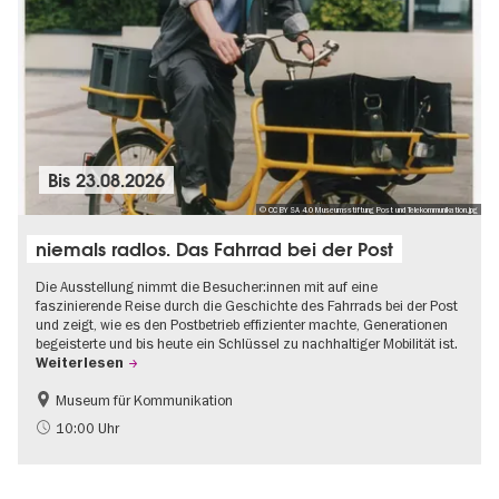
Bis
23.08.2026
© CC BY SA 4.0 Museumsstiftung Post und Telekommunikation.jpg
niemals radlos. Das Fahrrad bei der Post
Die Ausstellung nimmt die Besucher:innen mit auf eine
faszinierende Reise durch die Geschichte des Fahrrads bei der Post
und zeigt, wie es den Postbetrieb effizienter machte, Generationen
begeisterte und bis heute ein Schlüssel zu nachhaltiger Mobilität ist.
Weiterlesen
Museum für Kommunikation
Geschichte
Nachhaltigkeit
10:00 Uhr