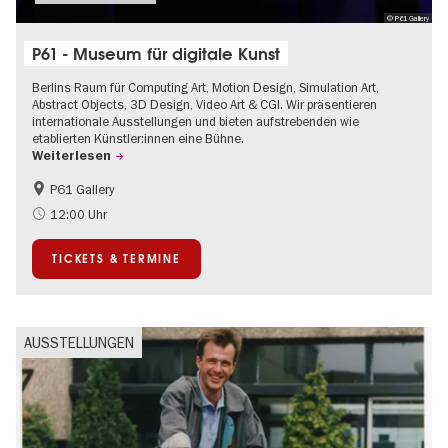
© P61 Gallery
P61 - Museum für digitale Kunst
Berlins Raum für Computing Art, Motion Design, Simulation Art,
Abstract Objects, 3D Design, Video Art & CGI. Wir präsentieren
internationale Ausstellungen und bieten aufstrebenden wie
etablierten Künstler:innen eine Bühne.
Weiterlesen
P61 Gallery
International
Urban Art
12:00 Uhr
Zeitgenössische Kunst
TICKETS & TERMINE
AUSSTELLUNGEN