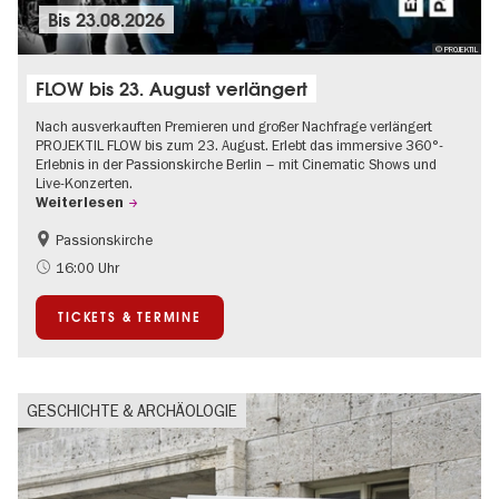
Bis
23.08.2026
© PROJEKTIL
FLOW bis 23. August verlängert
Nach ausverkauften Premieren und großer Nachfrage verlängert
PROJEKTIL FLOW bis zum 23. August. Erlebt das immersive 360°-
Erlebnis in der Passionskirche Berlin – mit Cinematic Shows und
Live-Konzerten.
Weiterlesen
Passionskirche
Barrierefrei
Kultursommer
16:00 Uhr
Zeitgenössische Kunst
TICKETS & TERMINE
GESCHICHTE & ARCHÄOLOGIE