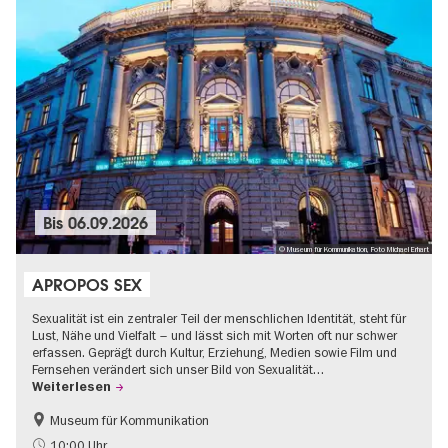
Bis
06.09.2026
© Museum für Kommunikation, Foto Michael Erhart
APROPOS SEX
Sexualität ist ein zentraler Teil der menschlichen Identität, steht für
Lust, Nähe und Vielfalt – und lässt sich mit Worten oft nur schwer
erfassen. Geprägt durch Kultur, Erziehung, Medien sowie Film und
Fernsehen verändert sich unser Bild von Sexualität…
Weiterlesen
Museum für Kommunikation
Politik & Gesellschaft
Teenager
10:00 Uhr