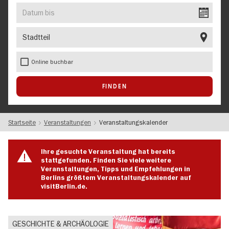
EVENT
Datum
bis
Stadtteil
Online buchbar
Startseite
Veranstaltungen
Veranstaltungskalender
Ihre gesuchte Veranstaltung hat bereits
stattgefunden. Finden Sie viele weitere
Veranstaltungen, Tipps und Empfehlungen in
Berlins größtem Veranstaltungskalender auf
visitBerlin.de.
GESCHICHTE & ARCHÄOLOGIE