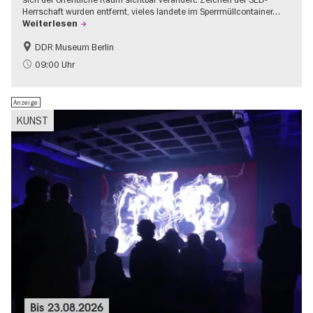
Herrschaft wurden entfernt, vieles landete im Sperrmüllcontainer…
Weiterlesen
DDR Museum Berlin
DDR-Geschichte
Politik & Gesellschaft
09:00 Uhr
Anzeige
KUNST
Bis
23.08.2026