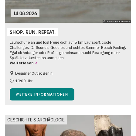
14.08.2026
© DESIGNER OUTLET BERLIN
SHOP. RUN. REPEAT.
Laufschuhe an und los! Freue dich auf 5 km Laufspaß, coole
Challenges, DJ-Sounds, Goodies und echtes Summer-Beach-Feeling.
Egal ob Anfänger oder Profi – gemeinsam macht Bewegung mehr
Spaß. Jetzt kostenlos anmelden!
Weiterlesen
Designer Outlet Berlin
Going local Berlin
Gratis
19:00 Uhr
Im Grünen
Open Air
WEITERE INFORMATIONEN
Shopping
GESCHICHTE & ARCHÄOLOGIE