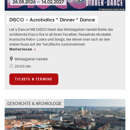
26.08.2026
–
14.02.2027
© Wintergarten Varieté Berlin
DISCO – Acrobatics * Dinner * Dance
Let’s Dance! Mit DISCO feiert das Wintergarten Varieté Berlin die
schillernde Disco-Ära in all ihren Facetten. Fesselnde Akrobatik,
ikonische Retro- Looks und Songs, bei denen man sich an den
ersten Kuss auf der Tanzfläche zurückerinnert.
Weiterlesen
Wintergarten Varieté
Food
Kultursommer
20:00 Uhr
TICKETS & TERMINE
GESCHICHTE & ARCHÄOLOGIE