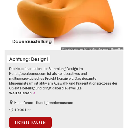
Dauer­aus­stel­lung
© Staatliche Museen zu Berlin, Kunstgewerbemuseum / Stephan Klonk
Achtung: Design!
Die Neupräsentation der Sammlung Design im
Kunstgewerbemuseum ist als kollaboratives und
multiperspektivisches Projekt konzipiert. Das gesamte
Museumsteam ist aktiv am Auswahl- und Präsentationsprozess der
Objekte beteiligt und bringt dabei die jeweilige…
Weiterlesen
Kulturforum - Kunstgewerbemuseum
Mode und Design
10:00 Uhr
TICKETS KAUFEN