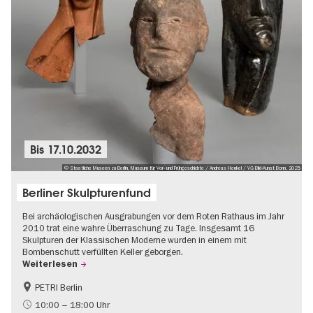
Bis
17.10.2032
© Staatliche Museen zu Berlin, Museum für Vor- und Frühgeschichte / Andreas Henkel / VG Bild-Kunst Bonn, 2025
Berliner Skulpturenfund
Bei archäologischen Ausgrabungen vor dem Roten Rathaus im Jahr
2010 trat eine wahre Überraschung zu Tage. Insgesamt 16
Skulpturen der Klassischen Moderne wurden in einem mit
Bombenschutt verfüllten Keller geborgen.
Weiterlesen
PETRI Berlin
NS-Geschichte
10:00 – 18:00 Uhr