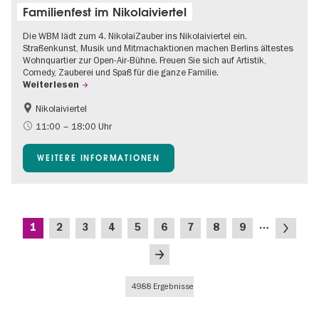
Familienfest im Nikolaiviertel
Die WBM lädt zum 4. NikolaiZauber ins Nikolaiviertel ein.
Straßenkunst, Musik und Mitmachaktionen machen Berlins ältestes
Wohnquartier zur Open-Air-Bühne. Freuen Sie sich auf Artistik,
Comedy, Zauberei und Spaß für die ganze Familie.
Weiterlesen
Nikolaiviertel
Barrierefrei
Food
11:00 – 18:00 Uhr
Going local Berlin
Gratis
WEITERE INFORMATIONEN
Kinder
Kultursommer
Open Air
Ticket-Tipp
Seitennummerierung
…
Aktuelle
Seite
Seite
Seite
Seite
Seite
Seite
Seite
Seite
Nächste
1
2
3
4
5
6
7
8
9
Seite
Seite
Letzte
Seite
4988 Ergebnisse