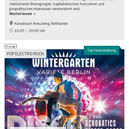
reaktionären Bewegungen, kapitalistischen Konzernen und
geopolitischen Interessen vereinnahmt wird.
Weiterlesen
Kunstraum Kreuzberg/Bethanien
Gratis
International
10:00 – 20:00 Uhr
Zeitgenössische Kunst
Anzeige
Top-Veranstaltung
POP ELECTRO ROCK