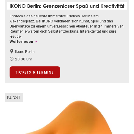
IKONO Berlin: Grenzenloser Spaß und Kreativität
Entdecke das neueste immersive Erlebnis Berlins am
Alexanderplatz. Bei IKONO verbinden sich Kunst, Spiel und das
Unerwartete zu einem unvergesslichen Abenteuer. In 14 immersiven
Räumen erwarten dich Selbstentdeckung, Interaktivität und pure
Freude.
Weiterlesen
Ikono Berlin
Kinder
Kultursommer
10:00 Uhr
Ticket-Tipp
TICKETS & TERMINE
KUNST