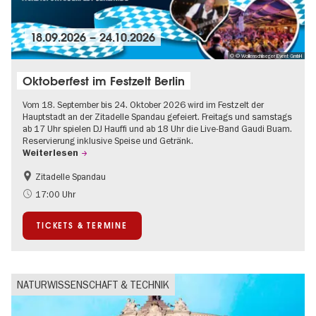
18.09.2026
–
24.10.2026
© © Wollenschlaeger Event GmbH
Oktoberfest im Festzelt Berlin
Vom 18. September bis 24. Oktober 2026 wird im Festzelt der
Hauptstadt an der Zitadelle Spandau gefeiert. Freitags und samstags
ab 17 Uhr spielen DJ Hauffi und ab 18 Uhr die Live-Band Gaudi Buam.
Reservierung inklusive Speise und Getränk.
Weiterlesen
Zitadelle Spandau
Food
Going local Berlin
17:00 Uhr
Spandau
TICKETS & TERMINE
NATURWISSENSCHAFT & TECHNIK