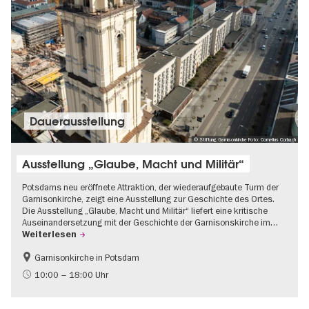
Dauer­aus­stel­lung
© Stiftung Garnisonkirche Foto: Cornelius Corbach
Ausstellung „Glaube, Macht und Militär“
Potsdams neu eröffnete Attraktion, der wiederaufgebaute Turm der
Garnisonkirche, zeigt eine Ausstellung zur Geschichte des Ortes.
Die Ausstellung „Glaube, Macht und Militär“ liefert eine kritische
Auseinandersetzung mit der Geschichte der Garnisonskirche im…
Weiterlesen
Garnisonkirche in Potsdam
Geschichte
Brandenburg
10:00 – 18:00 Uhr
Politik & Gesellschaft