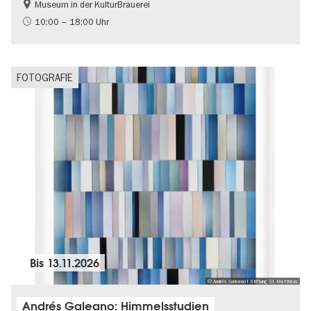
Museum in der KulturBrauerei
Berliner Mauer
DDR-Geschichte
10:00 – 18:00 Uhr
Gratis
Politik & Gesellschaft
FOTOGRAFIE
Bis
13.11.2026
© Andrés Galeano I Stiftung St. Matthäus
Andrés Galeano: Himmelsstudien