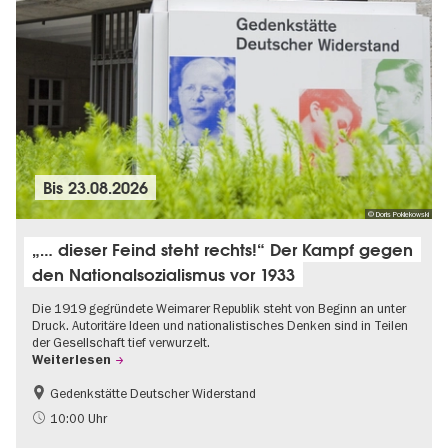
Bis
23.08.2026
© Doris Poklekowski
„… dieser Feind steht rechts!“ Der Kampf gegen
den Nationalsozialismus vor 1933
Die 1919 gegründete Weimarer Republik steht von Beginn an unter
Druck. Autoritäre Ideen und nationalistisches Denken sind in Teilen
der Gesellschaft tief verwurzelt.
Weiterlesen
Gedenkstätte Deutscher Widerstand
Gratis
NS-Geschichte
10:00 Uhr