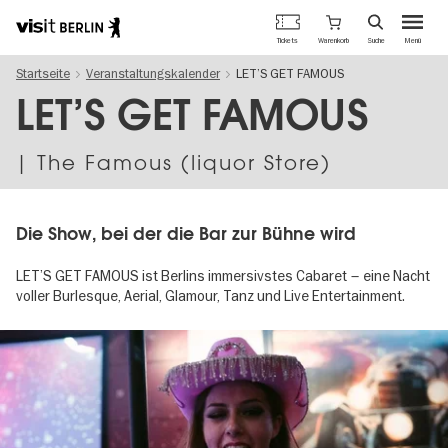
Berlins
Warenkorb
Tickets
Suche
Menü
offizielles
Direkt
Tourismusportal
Startseite
Veranstaltungskalender
LET’S GET FAMOUS
zum
Inhalt
LET’S GET FAMOUS
| The Famous (liquor Store)
Die Show, bei der die Bar zur Bühne wird
LET’S GET FAMOUS ist Berlins immersivstes Cabaret – eine Nacht
voller Burlesque, Aerial, Glamour, Tanz und Live Entertainment.
Image
gallery