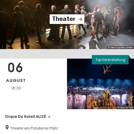
Theater
© Chiussi/Agentur StandArt
Top-Veranstaltung
06
AUGUST
18:30
© Cirque Du Soleil
Cirque Du Soleil ALIZÉ
Theater am Potsdamer Platz