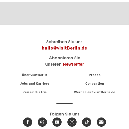
Berlins
visitBerlin-Blog
Schreiben Sie uns
offizielles
Hier
hallo@visitBerlin.de
Reiseportal
schreiben
Abonnieren Sie
visitBerlin.de
die
unseren
Newsletter
Berlin-
Wir kennen
Insider
Berlin und
Navigation:
Über visitBerlin
Presse
sind
About
persönlich
Jobs und Karriere
Convention
Insidertipps
für Sie da.
rund
Reiseindustrie
Werben auf visitBerlin.de
um
Wir bieten Ihnen
die
günstige
,
Hauptstadt
Reiseangebote
und
Hotels
Folgen Sie uns
.
Tickets
Berlin-
News,
Wir haben den
Events