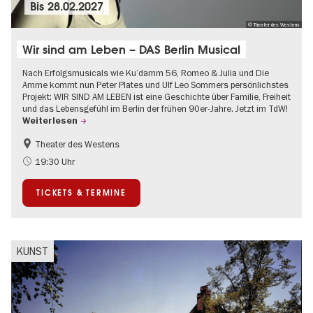
Bis
28.02.2027
© Theater des Westens
Wir sind am Leben – DAS Berlin Musical
Nach Erfolgsmusicals wie Ku’damm 56, Romeo & Julia und Die
Amme kommt nun Peter Plates und Ulf Leo Sommers persönlichstes
Projekt: WIR SIND AM LEBEN ist eine Geschichte über Familie, Freiheit
und das Lebensgefühl im Berlin der frühen 90er-Jahre. Jetzt im TdW!
Weiterlesen
Theater des Westens
Barrierefrei
LGBTQ+
19:30 Uhr
Um den Kurfürstendamm
Weihnachten
TICKETS & TERMINE
KUNST