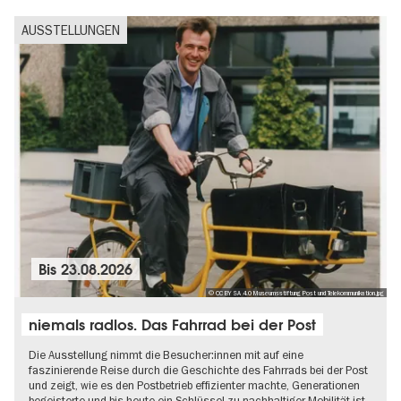
AUSSTELLUNGEN
Bis
23.08.2026
© CC BY SA 4.0 Museumsstiftung Post und Telekommunikation.jpg
niemals radlos. Das Fahrrad bei der Post
Die Ausstellung nimmt die Besucher:innen mit auf eine
faszinierende Reise durch die Geschichte des Fahrrads bei der Post
und zeigt, wie es den Postbetrieb effizienter machte, Generationen
begeisterte und bis heute ein Schlüssel zu nachhaltiger Mobilität ist.