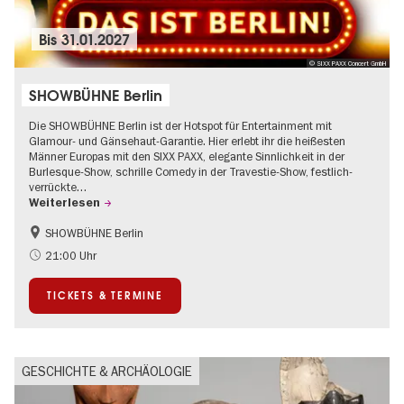
Bis
31.01.2027
© SIXX PAXX Concert GmbH
SHOWBÜHNE Berlin
Die SHOWBÜHNE Berlin ist der Hotspot für Entertainment mit
Glamour- und Gänsehaut-Garantie. Hier erlebt ihr die heißesten
Männer Europas mit den SIXX PAXX, elegante Sinnlichkeit in der
Burlesque-Show, schrille Comedy in der Travestie-Show, festlich-
verrückte…
Weiterlesen
SHOWBÜHNE Berlin
Kultursommer
21:00 Uhr
TICKETS & TERMINE
GESCHICHTE & ARCHÄOLOGIE