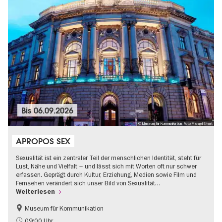
Bis
06.09.2026
© Museum für Kommunikation, Foto Michael Erhart
APROPOS SEX
Sexualität ist ein zentraler Teil der menschlichen Identität, steht für
Lust, Nähe und Vielfalt – und lässt sich mit Worten oft nur schwer
erfassen. Geprägt durch Kultur, Erziehung, Medien sowie Film und
Fernsehen verändert sich unser Bild von Sexualität…
Weiterlesen
Museum für Kommunikation
Politik & Gesellschaft
Teenager
09:00 Uhr