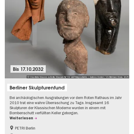
Bis
17.10.2032
© Staatliche Museen zu Berlin, Museum für Vor- und Frühgeschichte / Andreas Henkel / VG Bild-Kunst Bonn, 2025
Berliner Skulpturenfund
Bei archäologischen Ausgrabungen vor dem Roten Rathaus im Jahr
2010 trat eine wahre Überraschung zu Tage. Insgesamt 16
Skulpturen der Klassischen Moderne wurden in einem mit
Bombenschutt verfüllten Keller geborgen.
Weiterlesen
PETRI Berlin
NS-Geschichte