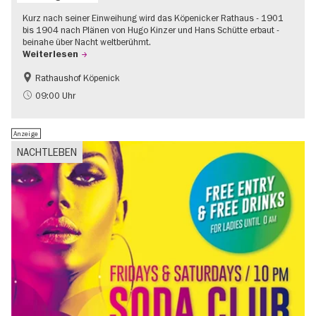
Kurz nach seiner Einweihung wird das Köpenicker Rathaus - 1901
bis 1904 nach Plänen von Hugo Kinzer und Hans Schütte erbaut -
beinahe über Nacht weltberühmt.
Weiterlesen
Rathaushof Köpenick
Geschichte
Going local Berlin
09:00 Uhr
Anzeige
NACHTLEBEN