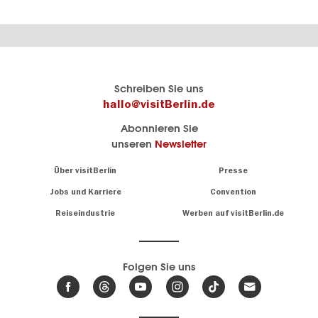
Berlins
visitBerlin-Blog
Schreiben Sie uns
offizielles
Hier
hallo@visitBerlin.de
Reiseportal
schreiben
Abonnieren Sie
visitBerlin.de
die
unseren
Newsletter
Berlin-
Wir kennen
Insider
Berlin und
Navigation:
Über visitBerlin
Presse
sind
About
persönlich
Jobs und Karriere
Convention
Insidertipps
für Sie da.
rund
Reiseindustrie
Werben auf visitBerlin.de
um
Wir bieten Ihnen
die
günstige
,
Hauptstadt
Reiseangebote
und
Hotels
Folgen Sie uns
.
Tickets
Berlin-
News,
Wir haben den
Events
Veranstaltungskalender
&