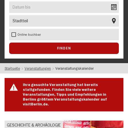
EVENT
Datum
bis
Stadtteil
Online buchbar
Startseite
Veranstaltungen
Veranstaltungskalender
Ihre gesuchte Veranstaltung hat bereits
stattgefunden. Finden Sie viele weitere
Veranstaltungen, Tipps und Empfehlungen in
Berlins größtem Veranstaltungskalender auf
visitBerlin.de.
GESCHICHTE & ARCHÄOLOGIE