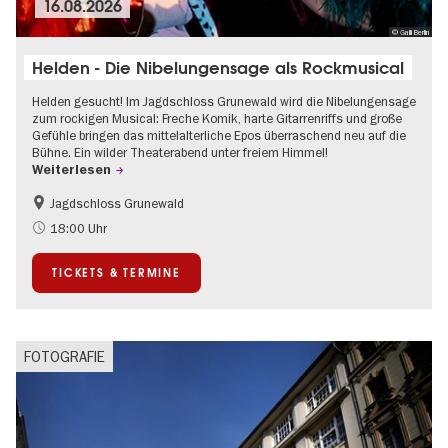
16.08.2026
© Galli Berlin
Helden - Die Nibelungensage als Rockmusical
Helden gesucht! Im Jagdschloss Grunewald wird die Nibelungensage
zum rockigen Musical: Freche Komik, harte Gitarrenriffs und große
Gefühle bringen das mittelalterliche Epos überraschend neu auf die
Bühne. Ein wilder Theaterabend unter freiem Himmel!
Weiterlesen
Jagdschloss Grunewald
Barrierefrei
Im Grünen
18:00 Uhr
Kultursommer
Open Air
TICKETS & TERMINE
Schlösser & Gärten
Zeitgenössische Kunst
FOTOGRAFIE