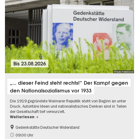
Bis
23.08.2026
© Doris Poklekowski
„… dieser Feind steht rechts!“ Der Kampf gegen
den Nationalsozialismus vor 1933
Die 1919 gegründete Weimarer Republik steht von Beginn an unter
Druck. Autoritäre Ideen und nationalistisches Denken sind in Teilen
der Gesellschaft tief verwurzelt.
Weiterlesen
Gedenkstätte Deutscher Widerstand
Gratis
NS-Geschichte
09:00 Uhr