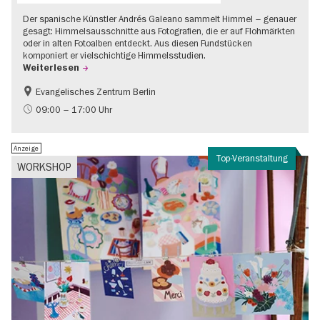
Der spanische Künstler Andrés Galeano sammelt Himmel – genauer
gesagt: Himmelsausschnitte aus Fotografien, die er auf Flohmärkten
oder in alten Fotoalben entdeckt. Aus diesen Fundstücken
komponiert er vielschichtige Himmelsstudien.
Weiterlesen
Evangelisches Zentrum Berlin
Gratis
09:00 – 17:00 Uhr
Anzeige
Top-Veranstaltung
WORKSHOP