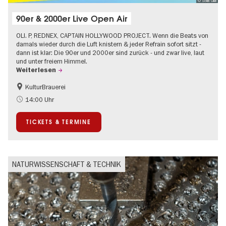
© Soda Club
90er & 2000er Live Open Air
OLI. P, REDNEX, CAPTAIN HOLLYWOOD PROJECT. Wenn die Beats von
damals wieder durch die Luft knistern & jeder Refrain sofort sitzt -
dann ist klar: Die 90er und 2000er sind zurück - und zwar live, laut
und unter freiem Himmel.
Weiterlesen
KulturBrauerei
Barrierefrei
Going local Berlin
14:00 Uhr
Kultursommer
Open Air
TICKETS & TERMINE
Ticket-Tipp
NATURWISSENSCHAFT & TECHNIK