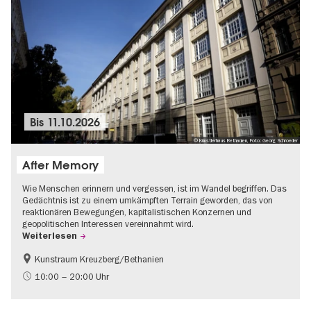
Bis
11.10.2026
© Künstlerhaus Bethanien, Foto: Georg Schroeder
After Memory
Wie Menschen erinnern und vergessen, ist im Wandel begriffen. Das
Gedächtnis ist zu einem umkämpften Terrain geworden, das von
reaktionären Bewegungen, kapitalistischen Konzernen und
geopolitischen Interessen vereinnahmt wird.
Weiterlesen
Kunstraum Kreuzberg/Bethanien
Gratis
International
10:00 – 20:00 Uhr
Zeitgenössische Kunst