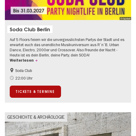
Bis
31.03.2027
© Eightball
Soda Club Berlin
Auf 5 Floors feiern wir die unvergesslichsten Partys der Stadt und es
erwartet euch das unendliche Musikuniversum aus R´n´B, Urban
Dance, Electro, 2000er und Crossover. Also Freunde der Nacht -
Heute ist es dein Berlin, deine Party, dein SODA!
Weiterlesen
Soda Club
Going local Berlin
22:00 Uhr
TICKETS & TERMINE
GESCHICHTE & ARCHÄOLOGIE