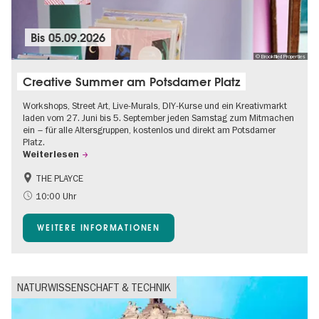
Bis
05.09.2026
© Brookfiled Properties
Creative Summer am Potsdamer Platz
Workshops, Street Art, Live-Murals, DIY-Kurse und ein Kreativmarkt
laden vom 27. Juni bis 5. September jeden Samstag zum Mitmachen
ein – für alle Altersgruppen, kostenlos und direkt am Potsdamer
Platz.
Weiterlesen
THE PLAYCE
Barrierefrei
Food
10:00 Uhr
Gratis
Kinder
WEITERE INFORMATIONEN
Shopping
NATURWISSENSCHAFT & TECHNIK