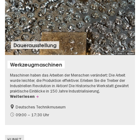
Dauer­aus­stel­lung
© SDTB / C. Kirchner
Werkzeugmaschinen
Maschinen haben das Arbeiten der Menschen verändert: Die Arbeit
wurde leichter, die Produktion effektiver. Erleben Sie die Treiber der
Industriellen Revolution in Aktion! Die Historische Werkstatt gewährt
praktische Einblicke in 150 Jahre Industrialisierung.
Weiterlesen
Deutsches Technikmuseum
Geschichte
09:00 – 17:30 Uhr
KUNST