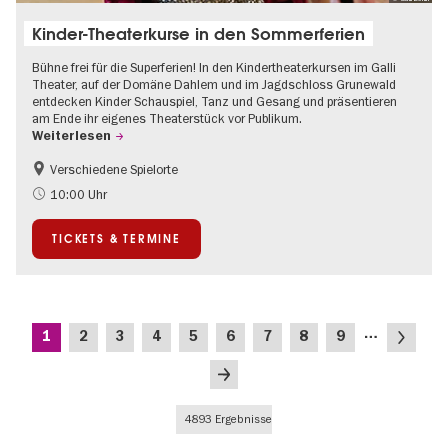
Kinder-Theaterkurse in den Sommerferien
Bühne frei für die Superferien! In den Kindertheaterkursen im Galli
Theater, auf der Domäne Dahlem und im Jagdschloss Grunewald
entdecken Kinder Schauspiel, Tanz und Gesang und präsentieren
am Ende ihr eigenes Theaterstück vor Publikum.
Weiterlesen
Verschiedene Spielorte
Kinder
Kultursommer
10:00 Uhr
Urban Art
Zeitgenössische Kunst
TICKETS & TERMINE
Seitennummerierung
…
Aktuelle
Seite
Seite
Seite
Seite
Seite
Seite
Seite
Seite
Nächste
1
2
3
4
5
6
7
8
9
Seite
Seite
Letzte
Seite
4893 Ergebnisse