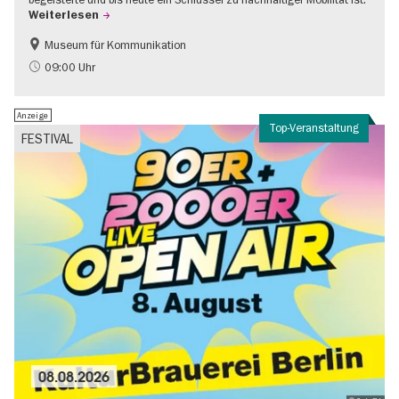
Weiterlesen
Museum für Kommunikation
Geschichte
Nachhaltigkeit
09:00 Uhr
Anzeige
Top-Veranstaltung
FESTIVAL
08.08.2026