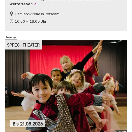
Weiterlesen
Garnisonkirche in Potsdam
Geschichte
Brandenburg
10:00 – 18:00 Uhr
Politik & Gesellschaft
Anzeige
SPRECHTHEATER
Bis
21.08.2026
© Galli Berlin