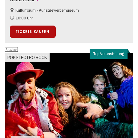
Weiterlesen
Kulturforum - Kunstgewerbemuseum
Mode und Design
10:00 Uhr
TICKETS KAUFEN
Anzeige
Top-Veranstaltung
POP ELECTRO ROCK