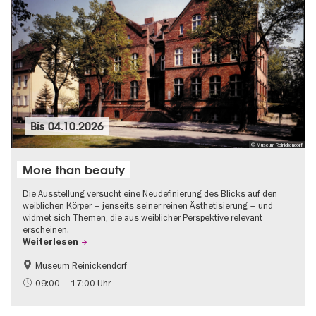
Bis
04.10.2026
© Museum Reinickendorf
More than beauty
Die Ausstellung versucht eine Neudefinierung des Blicks auf den
weiblichen Körper – jenseits seiner reinen Ästhetisierung – und
widmet sich Themen, die aus weiblicher Perspektive relevant
erscheinen.
Weiterlesen
Museum Reinickendorf
Gratis
Zeitgenössische Kunst
09:00 – 17:00 Uhr