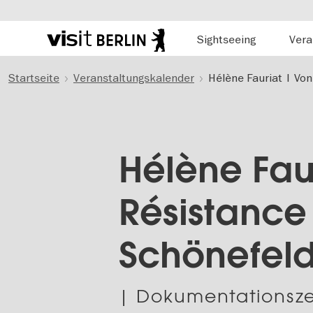
Hauptnavigation
Sightseeing
Vera
Berlins
offizielles
Direkt
Tourismusportal
Startseite
Veranstaltungskalender
Hélène Fauriat | Von
zum
Inhalt
Hélène Fau
Résistance
Schönefel
| Dokumentationsz