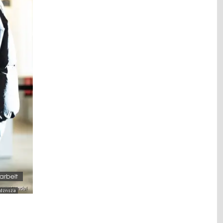
arbeit
 dznsza