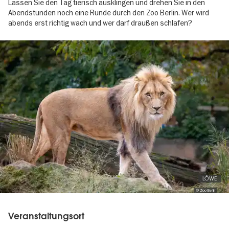
Lassen Sie den Tag tierisch ausklingen und drehen Sie in den
Abendstunden noch eine Runde durch den Zoo Berlin. Wer wird
abends erst richtig wach und wer darf draußen schlafen?
Image
gallery
LÖWE
© Zoo Berlin
Veranstaltungsort