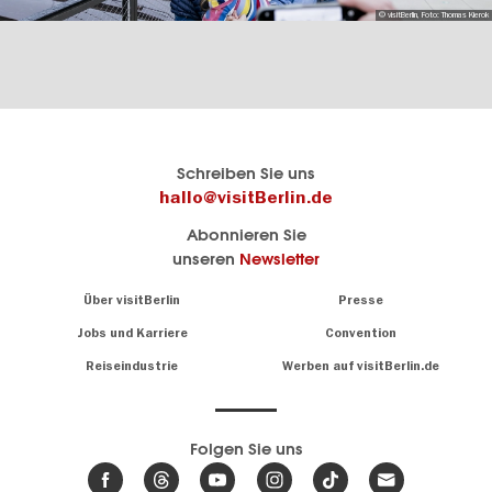
© visitBerlin, Foto: Thomas Kierok
Berlins
visitBerlin-Blog
Schreiben Sie uns
offizielles
Hier
hallo@visitBerlin.de
Reiseportal
schreiben
Abonnieren Sie
visitBerlin.de
die
unseren
Newsletter
Berlin-
Wir kennen
Insider
Berlin und
Navigation:
Über visitBerlin
Presse
sind
About
persönlich
Jobs und Karriere
Convention
Insidertipps
für Sie da.
rund
Reiseindustrie
Werben auf visitBerlin.de
um
Wir bieten Ihnen
die
günstige
,
Hauptstadt
Reiseangebote
und
Hotels
Folgen Sie uns
.
Tickets
Berlin-
News,