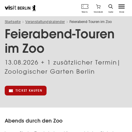
Berlins
Warenkorb
Tickets
Suche
Menü
offizielles
Direkt
Tourismusportal
Startseite
Veranstaltungskalender
Feierabend-Touren im Zoo
zum
Inhalt
Feierabend-Touren
im Zoo
13.08.2026
+ 1 zusätzlicher Termin|
Zoologischer Garten Berlin
TICKET KAUFEN
Abends durch den Zoo