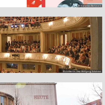
© marameo Berlin e.V.
© visitberlin, Foto: Wolfgang Scholvien