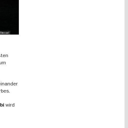
 Stessel
sten
zum
einander
rbes.
wird
bi