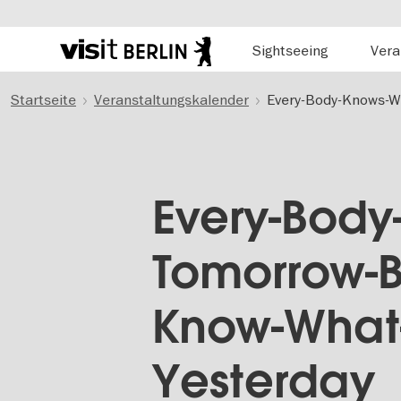
Hauptnavigation
Sightseeing
Vera
Berlins
offizielles
Direkt
Tourismusportal
Startseite
Veranstaltungskalender
Every-Body-Knows-W
zum
Inhalt
Every-Body
Tomorrow-B
Know-What
Yesterday