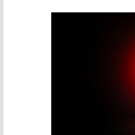
Image
gallery