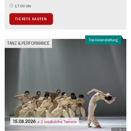
Teenager
17:00 Uhr
TICKETS KAUFEN
Top-Veranstaltung
TANZ & PERFORMANCE
15.08.2026
+ 2 zusätzliche Termine
© LEE Chia-yeh