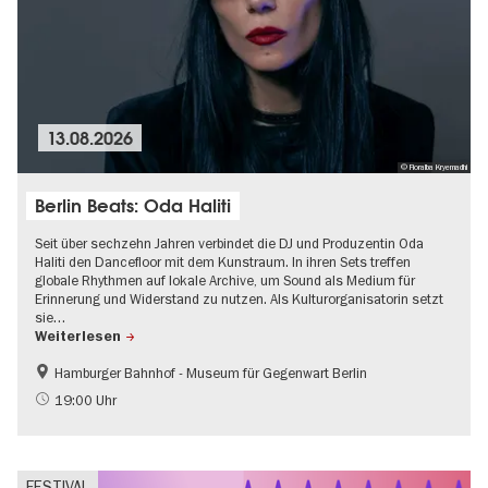
13.08.2026
© Fioralba Kryemadhi
Berlin Beats: Oda Haliti
Seit über sechzehn Jahren verbindet die DJ und Produzentin Oda
Haliti den Dancefloor mit dem Kunstraum. In ihren Sets treffen
globale Rhythmen auf lokale Archive, um Sound als Medium für
Erinnerung und Widerstand zu nutzen. Als Kulturorganisatorin setzt
sie…
Weiterlesen
Hamburger Bahnhof - Museum für Gegenwart Berlin
Experimentelle und zeitgenössische Musik
Gratis
19:00 Uhr
Kultursommer
Open Air
FESTIVAL