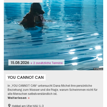
15.08.2026
+ 2 zusätzliche Termine
© @ bozzo
YOU CANNOT CAN
In „YOU CANNOT CAN“ untersucht Dana Michel ihre persönliche
Beziehung zum Wasser und die Frage, warum Schwimmen nicht für
alle Menschen selbstverständlich ist.
Weiterlesen
Hebbel am Ufer HAU 1-3
International