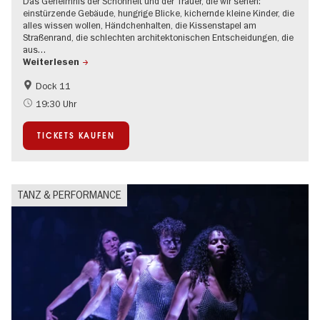
Das Geheimnis der Schönheit und der Trauer, die wir sehen:
einstürzende Gebäude, hungrige Blicke, kichernde kleine Kinder, die
alles wissen wollen, Händchenhalten, die Kissenstapel am
Straßenrand, die schlechten architektonischen Entscheidungen, die
aus…
Weiterlesen
Dock 11
International
19:30 Uhr
TICKETS KAUFEN
TANZ & PERFORMANCE