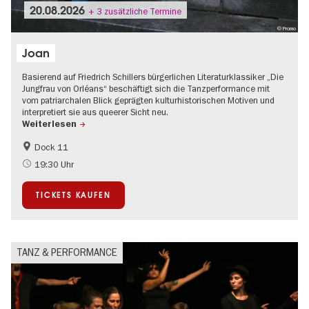
20.08.2026
+ 3 zusätzliche Termine
© Promo
Joan
Basierend auf Friedrich Schillers bürgerlichen Literaturklassiker „Die
Jungfrau von Orléans“ beschäftigt sich die Tanzperformance mit
vom patriarchalen Blick geprägten kulturhistorischen Motiven und
interpretiert sie aus queerer Sicht neu.
Weiterlesen
Dock 11
International
19:30 Uhr
TICKETS KAUFEN
TANZ & PERFORMANCE