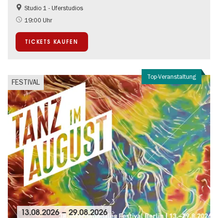
Studio 1 - Uferstudios
Kultursommer
19:00 Uhr
TICKETS KAUFEN
Top-Veranstaltung
FESTIVAL
13.08.2026
–
29.08.2026