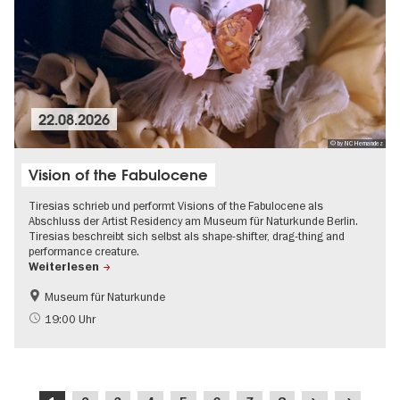
22.08.2026
© by NC Hernandez
Vision of the Fabulocene
Tiresias schrieb und performt Visions of the Fabulocene als
Abschluss der Artist Residency am Museum für Naturkunde Berlin.
Tiresias beschreibt sich selbst als shape-shifter, drag-thing and
performance creature.
Weiterlesen
Museum für Naturkunde
International
19:00 Uhr
Seitennummerierung