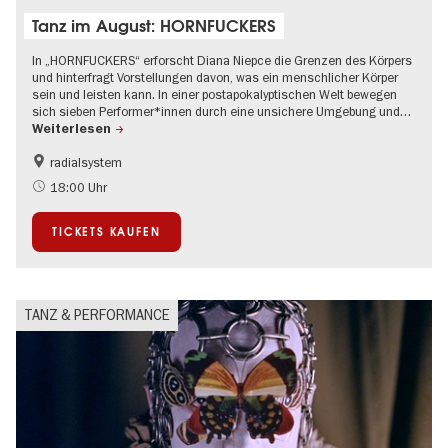
Tanz im August: HORNFUCKERS
In „HORNFUCKERS“ erforscht Diana Niepce die Grenzen des Körpers
und hinterfragt Vorstellungen davon, was ein menschlicher Körper
sein und leisten kann. In einer postapokalyptischen Welt bewegen
sich sieben Performer*innen durch eine unsichere Umgebung und…
Weiterlesen
radialsystem
Kultursommer
18:00 Uhr
TICKETS KAUFEN
TANZ & PERFORMANCE