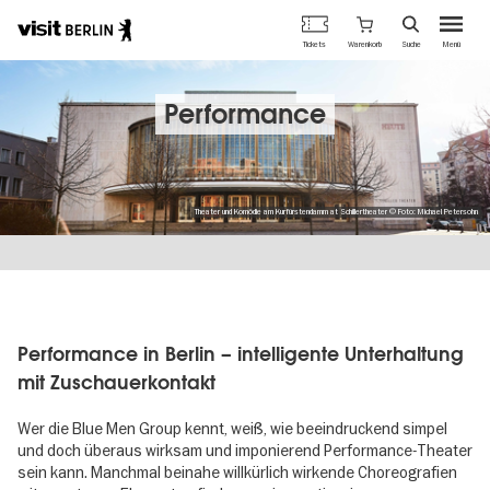
Berlins
Warenkorb
Tickets
Suche
Menü
offizielles
Direkt
Tourismusportal
zum
Inhalt
Performance
Theater und Komödie am Kurfürstendamm at Schillertheater © Foto: Michael Petersohn
Performance in Berlin – intelligente Unterhaltung
mit Zuschauerkontakt
Wer die Blue Men Group kennt, weiß, wie beeindruckend simpel
und doch überaus wirksam und imponierend Performance-Theater
sein kann. Manchmal beinahe willkürlich wirkende Choreografien