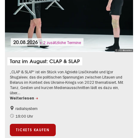
20.08.2026
+ 2 zusätzliche Termine
© @ D Alisauskas
Tanz im August: CLAP & SLAP
„CLAP & SLAP“ ist ein Stück von Agnietė Lisičkinaitė und Igor
Shugaleev, das die politischen Spannungen zwischen Litauen und
Belarus im Kontext des Ukraine-Kriegs von 2022 thematisiert. Mit
Tanz, Gesten und kurzen Medienausschnitten lädt es dazu ein,
über…
Weiterlesen
radialsystem
International
Kultursommer
18:00 Uhr
TICKETS KAUFEN