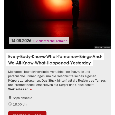
14.08.2026
+ 2 zusätzliche Termine
© @ Stef Stessel
Every-Body-Knows-What-Tomorrow-Brings-And-
We-All-Know-What-Happened-Yesterday
Mohamed Toukabri verbindet verschiedene Tanzstile und
persönliche Erinnerungen, um die Geschichte seines eigenen
Körpers zu erforschen. Das Stück hinterfragt die Regeln des Tanzes
und eröffnet neue Perspektiven auf Körper und Gesellschaft.
Weiterlesen
Sophiensaele
International
Kultursommer
19:00 Uhr