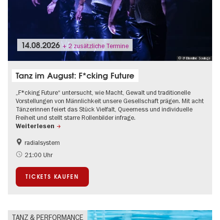
14.08.2026
+ 2 zusätzliche Termine
© @ Blandine Soulage
Tanz im August: F*cking Future
„F*cking Future“ untersucht, wie Macht, Gewalt und traditionelle
Vorstellungen von Männlichkeit unsere Gesellschaft prägen. Mit acht
Tänzerinnen feiert das Stück Vielfalt, Queerness und individuelle
Freiheit und stellt starre Rollenbilder infrage.
Weiterlesen
radialsystem
International
Kultursommer
21:00 Uhr
LGBTQ+
TICKETS KAUFEN
TANZ & PERFORMANCE