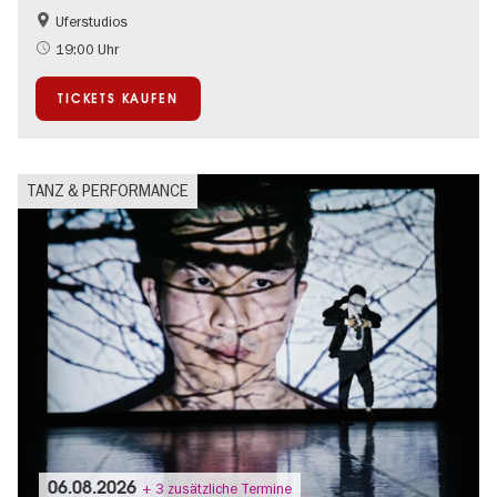
Uferstudios
International
19:00 Uhr
TICKETS KAUFEN
TANZ & PERFORMANCE
06.08.2026
+ 3 zusätzliche Termine