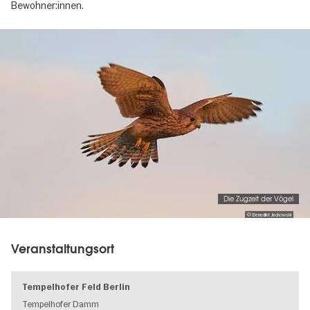
Bewohner:innen.
Image
gallery
Die Zugzeit der Vögel
© Benedikt Jackowski
Veranstaltungsort
Tempelhofer Feld Berlin
Tempelhofer Damm