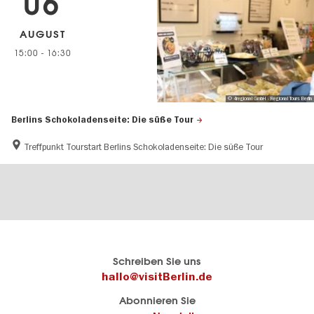
06
AUGUST
15:00
-
16:30
© 4regional GmbH - Regional Tours Berlin
Berlins Schokoladenseite: Die süße Tour
Treffpunkt Tourstart Berlins Schokoladenseite: Die süße Tour
Berlins
visitBerlin-Blog
Schreiben Sie uns
offizielles
Hier
hallo@visitBerlin.de
Reiseportal
schreiben
Abonnieren Sie
visitBerlin.de
die