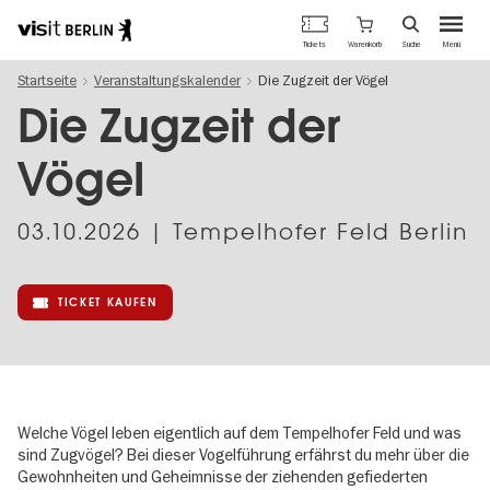
Berlins
Warenkorb
Tickets
Suche
Menü
offizielles
Direkt
Tourismusportal
Startseite
Veranstaltungskalender
Die Zugzeit der Vögel
zum
Inhalt
Die Zugzeit der
Vögel
03.10.2026
| Tempelhofer Feld Berlin
TICKET KAUFEN
Welche Vögel leben eigentlich auf dem Tempelhofer Feld und was
sind Zugvögel? Bei dieser Vogelführung erfährst du mehr über die
Gewohnheiten und Geheimnisse der ziehenden gefiederten