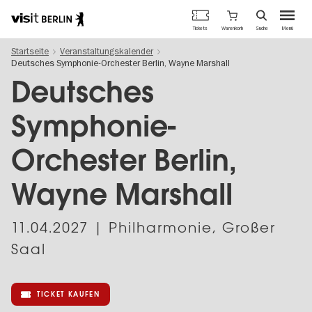
Berlins
Warenkorb
Tickets
Suche
Menü
offizielles
Direkt
Tourismusportal
Startseite
Veranstaltungskalender
zum
Deutsches Symphonie-Orchester Berlin, Wayne Marshall
Inhalt
Deutsches
Symphonie-
Orchester Berlin,
Wayne Marshall
11.04.2027
| Philharmonie, Großer
Saal
TICKET KAUFEN