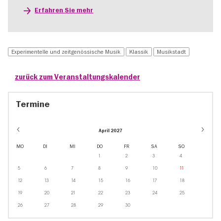
Erfahren Sie mehr
Experimentelle und zeitgenössische Musik
Klassik
Musikstadt
zurück zum Veranstaltungskalender
Termine
April 2027
MO
DI
MI
DO
FR
SA
SO
1
2
3
4
5
6
7
8
9
10
11
12
13
14
15
16
17
18
19
20
21
22
23
24
25
26
27
28
29
30