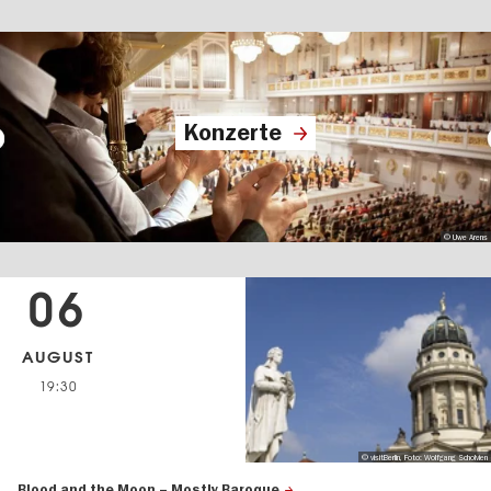
Konzerte
© Uwe Arens
06
AUGUST
19:30
© visitBerlin, Foto: Wolfgang Scholvien
Blood and the Moon – Mostly Baroque