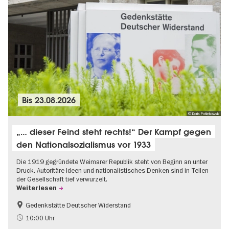
Bis
23.08.2026
© Doris Poklekowski
„… dieser Feind steht rechts!“ Der Kampf gegen
den Nationalsozialismus vor 1933
Die 1919 gegründete Weimarer Republik steht von Beginn an unter
Druck. Autoritäre Ideen und nationalistisches Denken sind in Teilen
der Gesellschaft tief verwurzelt.
Weiterlesen
Gedenkstätte Deutscher Widerstand
Gratis
NS-Geschichte
10:00 Uhr