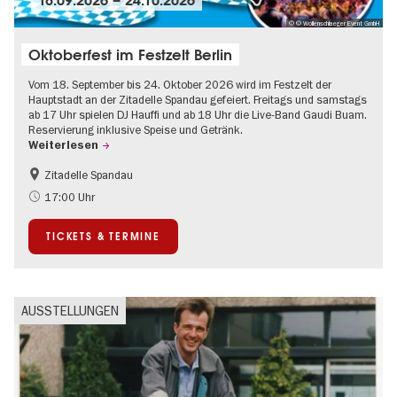
© © Wollenschlaeger Event GmbH
Oktoberfest im Festzelt Berlin
Vom 18. September bis 24. Oktober 2026 wird im Festzelt der
Hauptstadt an der Zitadelle Spandau gefeiert. Freitags und samstags
ab 17 Uhr spielen DJ Hauffi und ab 18 Uhr die Live-Band Gaudi Buam.
Reservierung inklusive Speise und Getränk.
Weiterlesen
Zitadelle Spandau
Food
Going local Berlin
17:00 Uhr
Spandau
TICKETS & TERMINE
AUSSTELLUNGEN