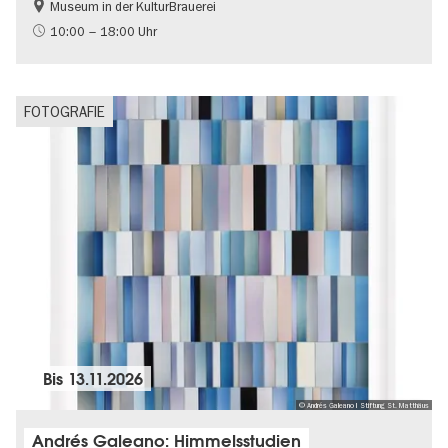
Museum in der KulturBrauerei
Berliner Mauer
DDR-Geschichte
10:00 – 18:00 Uhr
Gratis
Politik & Gesellschaft
FOTOGRAFIE
Bis
13.11.2026
© Andrés Galeano I Stiftung St. Matthäus
Andrés Galeano: Himmelsstudien