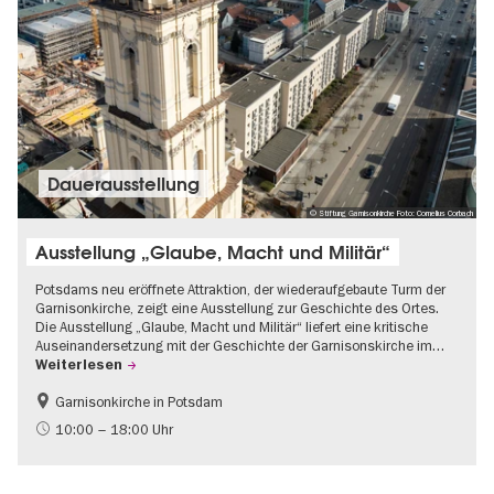
Dauer­aus­stel­lung
© Stiftung Garnisonkirche Foto: Cornelius Corbach
Ausstellung „Glaube, Macht und Militär“
Potsdams neu eröffnete Attraktion, der wiederaufgebaute Turm der
Garnisonkirche, zeigt eine Ausstellung zur Geschichte des Ortes.
Die Ausstellung „Glaube, Macht und Militär“ liefert eine kritische
Auseinandersetzung mit der Geschichte der Garnisonskirche im…
Weiterlesen
Garnisonkirche in Potsdam
Geschichte
Brandenburg
10:00 – 18:00 Uhr
Politik & Gesellschaft