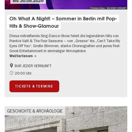
Bis
30.08.2026
© Barbara Braun / BAR JEDER VERNUNFT
Oh What A Night! – Sommer in Berlin mit Pop-
Hits & Show-Glamour
Diese mitreißende Sing-Dance-Show feiert die legendären Hits von
Frankie Valli & The Four Seasons – von „Grease“ bis „Can’t Take My
Eyes Off You“. Große Stimmen, starke Choreografien und pures Feel-
Good-Entertainment in einmaliger Atmosphäre.
Weiterlesen
BAR JEDER VERNUNFT
International
Kultursommer
20:00 Uhr
Musikstadt
TICKETS & TERMINE
GESCHICHTE & ARCHÄOLOGIE