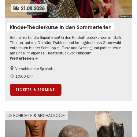
Bis
21.08.2026
© Galli Berlin
Kinder-Theaterkurse in den Sommerferien
Bühne frei für die Superferien! In den Kindertheaterkursen im Galli
Theater, auf der Domäne Dahlem und im Jagdschloss Grunewald
entdecken Kinder Schauspiel, Tanz und Gesang und präsentieren
am Ende ihr eigenes Theaterstück vor Publikum.
Weiterlesen
Verschiedene Spielorte
Kinder
Kultursommer
10:00 Uhr
Urban Art
Zeitgenössische Kunst
TICKETS & TERMINE
GESCHICHTE & ARCHÄOLOGIE