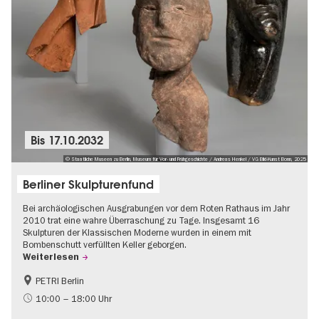
Bis
17.10.2032
© Staatliche Museen zu Berlin, Museum für Vor- und Frühgeschichte / Andreas Henkel / VG Bild-Kunst Bonn, 2025
Berliner Skulpturenfund
Bei archäologischen Ausgrabungen vor dem Roten Rathaus im Jahr
2010 trat eine wahre Überraschung zu Tage. Insgesamt 16
Skulpturen der Klassischen Moderne wurden in einem mit
Bombenschutt verfüllten Keller geborgen.
Weiterlesen
PETRI Berlin
NS-Geschichte
10:00 – 18:00 Uhr