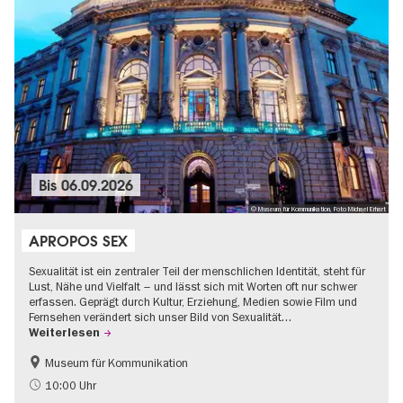
Bis
06.09.2026
© Museum für Kommunikation, Foto Michael Erhart
APROPOS SEX
Sexualität ist ein zentraler Teil der menschlichen Identität, steht für
Lust, Nähe und Vielfalt – und lässt sich mit Worten oft nur schwer
erfassen. Geprägt durch Kultur, Erziehung, Medien sowie Film und
Fernsehen verändert sich unser Bild von Sexualität…
Weiterlesen
Museum für Kommunikation
Politik & Gesellschaft
Teenager
10:00 Uhr