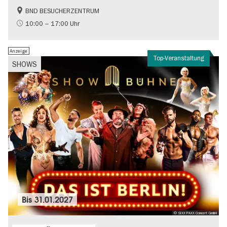
BND BESUCHERZENTRUM
Geschichte
Gratis
10:00 – 17:00 Uhr
Politik & Gesellschaft
Anzeige
Top-Veranstaltung
SHOWS
Bis
31.01.2027
© SIXX PAXX Concert GmbH