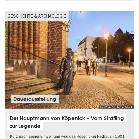
GESCHICHTE & ARCHÄOLOGIE
Dauer­aus­stel­lung
© visitBerlin, Foto: Dagmar Schwelle
Der Hauptmann von Köpenick – Vom Sträfling
zur Legende
Kurz nach seiner Einweihung wird das Köpenicker Rathaus - 1901