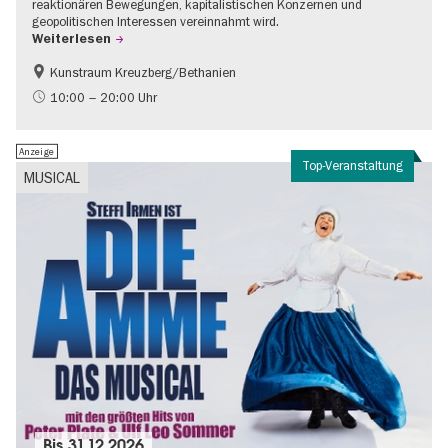
reaktionären Bewegungen, kapitalistischen Konzernen und
geopolitischen Interessen vereinnahmt wird.
Weiterlesen
Kunstraum Kreuzberg/Bethanien
Gratis
International
10:00 – 20:00 Uhr
Zeitgenössische Kunst
Anzeige
Top-Veranstaltung
MUSICAL
Bis
31.12.2026