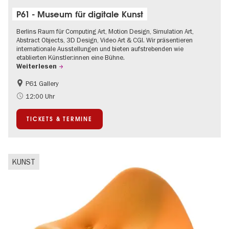
P61 - Museum für digitale Kunst
Berlins Raum für Computing Art, Motion Design, Simulation Art,
Abstract Objects, 3D Design, Video Art & CGI. Wir präsentieren
internationale Ausstellungen und bieten aufstrebenden wie
etablierten Künstler:innen eine Bühne.
Weiterlesen
P61 Gallery
International
Urban Art
12:00 Uhr
Zeitgenössische Kunst
TICKETS & TERMINE
KUNST