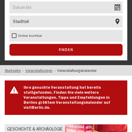
EVENT
Datum
bis
Stadtteil
Online buchbar
Startseite
Veranstaltungen
Veranstaltungskalender
Ihre gesuchte Veranstaltung hat bereits
stattgefunden. Finden Sie viele weitere
Veranstaltungen, Tipps und Empfehlungen in
Berlins größtem Veranstaltungskalender auf
visitBerlin.de.
GESCHICHTE & ARCHÄOLOGIE