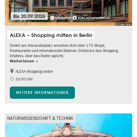
Bis
20.09.2026
© Sonae Sierra
ALEXA – Shopping mitten in Berlin
Direkt am Alexanderplatz erwarten dich über 170 Shops,
Restaurants und internationale Marken. Entdecke das Shopping-
Erlebnis, über das Berlin spricht.
Weiterlesen
ALEXA Shoppingcenter
Barrierefrei
Food
10:00 Uhr
Gratis
Kinder
WEITERE INFORMATIONEN
Shopping
NATURWISSENSCHAFT & TECHNIK