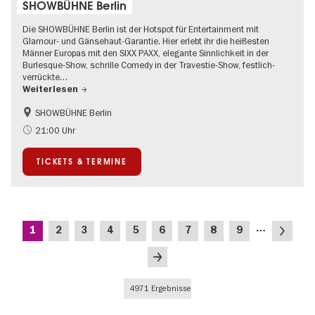
SHOWBÜHNE Berlin
Die SHOWBÜHNE Berlin ist der Hotspot für Entertainment mit
Glamour- und Gänsehaut-Garantie. Hier erlebt ihr die heißesten
Männer Europas mit den SIXX PAXX, elegante Sinnlichkeit in der
Burlesque-Show, schrille Comedy in der Travestie-Show, festlich-
verrückte…
Weiterlesen
SHOWBÜHNE Berlin
Kultursommer
21:00 Uhr
TICKETS & TERMINE
Seitennummerierung
…
Aktuelle
Seite
Seite
Seite
Seite
Seite
Seite
Seite
Seite
Nächste
1
2
3
4
5
6
7
8
9
Seite
Seite
Letzte
Seite
4971 Ergebnisse