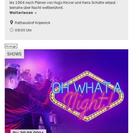
bis 1904 nach Plänen von Hugo Kinzer und Hans Schütte erbaut -
beinahe über Nacht weltberühmt.
Weiterlesen
Rathaushof Köpenick
Geschichte
Going local Berlin
09:00 Uhr
Anzeige
SHOWS