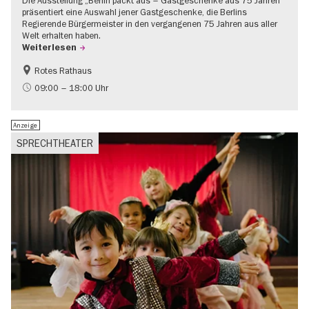
Die Ausstellung „Berlin packt aus – Gastgeschenke aus 75 Jahren“
präsentiert eine Auswahl jener Gastgeschenke, die Berlins
Regierende Bürgermeister in den vergangenen 75 Jahren aus aller
Welt erhalten haben.
Weiterlesen
Rotes Rathaus
Geschichte
Gratis
09:00 – 18:00 Uhr
Anzeige
SPRECHTHEATER