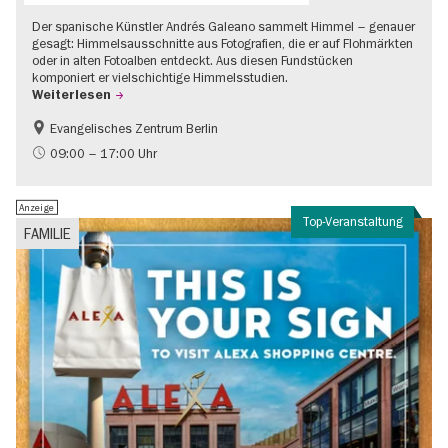
Der spanische Künstler Andrés Galeano sammelt Himmel – genauer
gesagt: Himmelsausschnitte aus Fotografien, die er auf Flohmärkten
oder in alten Fotoalben entdeckt. Aus diesen Fundstücken
komponiert er vielschichtige Himmelsstudien.
Weiterlesen
Evangelisches Zentrum Berlin
Gratis
09:00 – 17:00 Uhr
Anzeige
Top-Veranstaltung
FAMILIE