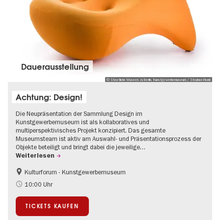
Dauer­aus­stel­lung
© Staatliche Museen zu Berlin, Kunstgewerbemuseum / Stephan Klonk
Achtung: Design!
Die Neupräsentation der Sammlung Design im
Kunstgewerbemuseum ist als kollaboratives und
multiperspektivisches Projekt konzipiert. Das gesamte
Museumsteam ist aktiv am Auswahl- und Präsentationsprozess der
Objekte beteiligt und bringt dabei die jeweilige…
Weiterlesen
Kulturforum - Kunstgewerbemuseum
Mode und Design
10:00 Uhr
TICKETS KAUFEN