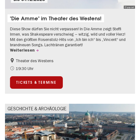
© pop-out
"Die Amme" im Theater des Westens!
Diese Show dürfen Sie nicht verpassen! In Die Amme zeigt Steffi
Irmen, was Shakespeare verschwieg – witzig, wild und voller Herz!
Mit den größten Rosenstolz-Hits von „Ich bin ich“ bis „Vincent“ und
brandneuen Songs. Lachtränen garantiert!
Weiterlesen
Theater des Westens
Barrierefrei
Um den Kurfürstendamm
19:30 Uhr
TICKETS & TERMINE
GESCHICHTE & ARCHÄOLOGIE