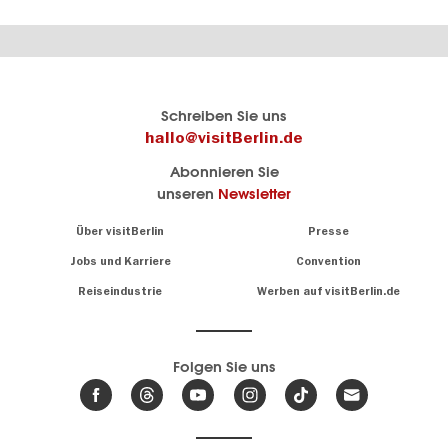
Berlins
visitBerlin-Blog
Schreiben Sie uns
offizielles
Hier
hallo@visitBerlin.de
Reiseportal
schreiben
Abonnieren Sie
visitBerlin.de
die
unseren
Newsletter
Berlin-
Wir kennen
Insider
Berlin und
Navigation:
Über visitBerlin
Presse
sind
About
persönlich
Jobs und Karriere
Convention
Insidertipps
für Sie da.
rund
Reiseindustrie
Werben auf visitBerlin.de
um
Wir bieten Ihnen
die
günstige
,
Hauptstadt
Reiseangebote
und
Hotels
Folgen Sie uns
.
Tickets
Berlin-
News,
Wir haben den
Events
Veranstaltungskalender
&
Berlins mit vielen Tipps.