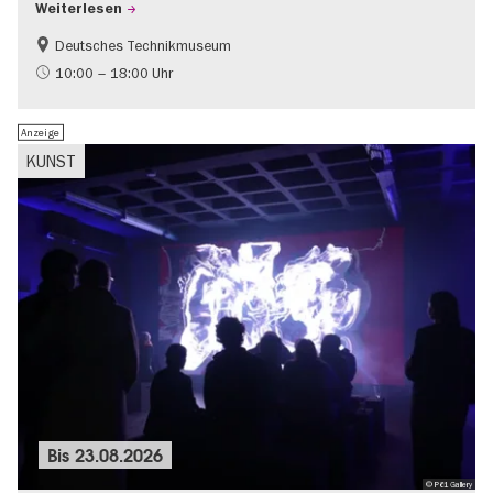
Weiterlesen
Deutsches Technikmuseum
Geschichte
10:00 – 18:00 Uhr
Anzeige
KUNST
Bis
23.08.2026
© P61 Gallery