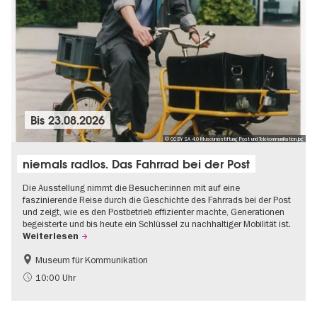
Bis
23.08.2026
© CC BY SA 4.0 Museumsstiftung Post und Telekommunikation.jpg
niemals radlos. Das Fahrrad bei der Post
Die Ausstellung nimmt die Besucher:innen mit auf eine
faszinierende Reise durch die Geschichte des Fahrrads bei der Post
und zeigt, wie es den Postbetrieb effizienter machte, Generationen
begeisterte und bis heute ein Schlüssel zu nachhaltiger Mobilität ist.
Weiterlesen
Museum für Kommunikation
Geschichte
Nachhaltigkeit
10:00 Uhr