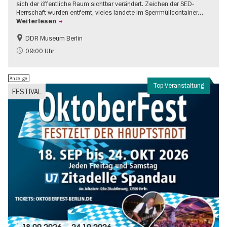
sich der öffentliche Raum sichtbar verändert. Zeichen der SED-
Herrschaft wurden entfernt, vieles landete im Sperrmüllcontainer…
Weiterlesen
DDR Museum Berlin
DDR-Geschichte
Politik & Gesellschaft
09:00 Uhr
Anzeige
Top-Veranstaltung
FESTIVAL
18.09.2026
–
24.10.2026