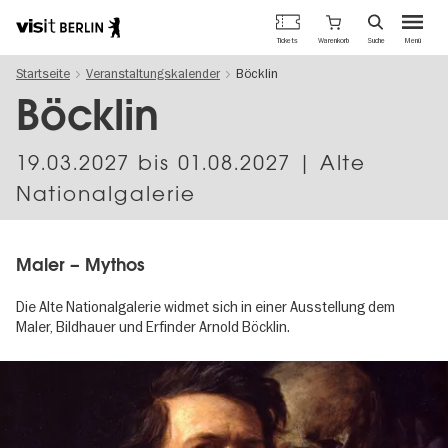
Berlins
Warenkorb
Tickets
Suche
Menü
offizielles
Direkt
Tourismusportal
Startseite
Veranstaltungskalender
Böcklin
zum
Inhalt
Böcklin
19.03.2027
bis
01.08.2027
| Alte
Nationalgalerie
Maler – Mythos
Die Alte Nationalgalerie widmet sich in einer Ausstellung dem
Maler, Bildhauer und Erfinder Arnold Böcklin.
Image
gallery