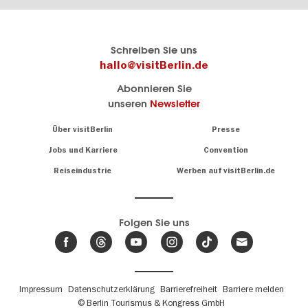
Berlins
visitBerlin-Blog
Schreiben Sie uns
offizielles
Hier
hallo@visitBerlin.de
Reiseportal
schreiben
Abonnieren Sie
visitBerlin.de
die
unseren
Newsletter
Berlin-
Wir kennen
Insider
Berlin und
Navigation:
Über visitBerlin
Presse
sind
About
persönlich
Jobs und Karriere
Convention
Insidertipps
für Sie da.
rund
Reiseindustrie
Werben auf visitBerlin.de
um
Wir bieten Ihnen
die
günstige
,
Hauptstadt
Reiseangebote
und
Hotels
Folgen Sie uns
.
Tickets
Berlin-
News,
Wir haben den
Events
Veranstaltungskalender
&
Berlins mit vielen Tipps.
Trends
Fußbereichsmenü
Impressum
Datenschutzerklärung
Barrierefreiheit
Barriere melden
© Berlin Tourismus & Kongress GmbH