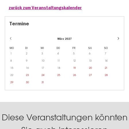
zurück zum Veranstaltungskalender
Termine
Event
März 2027
dates
in
MO
DI
MI
DO
FR
SA
SO
Mai
1
2
3
4
5
6
7
8
9
10
11
12
13
14
15
16
17
18
19
20
21
22
23
24
25
26
27
28
29
30
31
Diese Veranstaltungen könnten