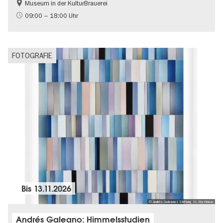
Museum in der KulturBrauerei
Berliner Mauer
DDR-Geschichte
09:00 – 18:00 Uhr
Gratis
Politik & Gesellschaft
FOTOGRAFIE
Bis
13.11.2026
© Andrés Galeano I Stiftung St. Matthäus
Andrés Galeano: Himmelsstudien