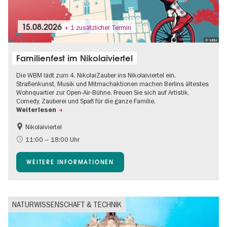
15.08.2026
+ 1 zusätzlicher Termin
© WBM
Familienfest im Nikolaiviertel
Die WBM lädt zum 4. NikolaiZauber ins Nikolaiviertel ein.
Straßenkunst, Musik und Mitmachaktionen machen Berlins ältestes
Wohnquartier zur Open-Air-Bühne. Freuen Sie sich auf Artistik,
Comedy, Zauberei und Spaß für die ganze Familie.
Weiterlesen
Nikolaiviertel
Barrierefrei
Food
11:00 – 18:00 Uhr
Going local Berlin
Gratis
WEITERE INFORMATIONEN
Kinder
Kultursommer
Open Air
Ticket-Tipp
NATURWISSENSCHAFT & TECHNIK