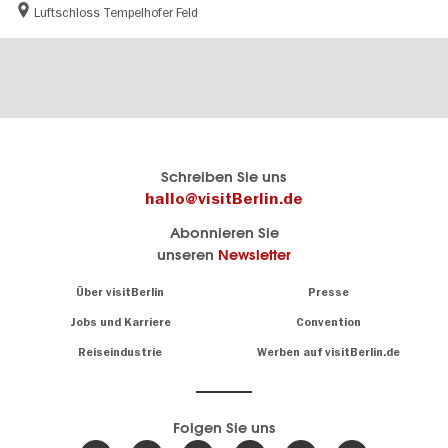
Luftschloss Tempelhofer Feld
Berlins
visitBerlin-Blog
Schreiben Sie uns
offizielles
Hier
hallo@visitBerlin.de
Reiseportal
schreiben
Abonnieren Sie
visitBerlin.de
die
unseren
Newsletter
Berlin-
Wir kennen
Insider
Berlin und
Navigation:
Über visitBerlin
Presse
sind
About
persönlich
Jobs und Karriere
Convention
Insidertipps
für Sie da.
rund
Reiseindustrie
Werben auf visitBerlin.de
um
Wir bieten Ihnen
die
günstige
,
Hauptstadt
Reiseangebote
und
Hotels
Folgen Sie uns
.
Tickets
Berlin-