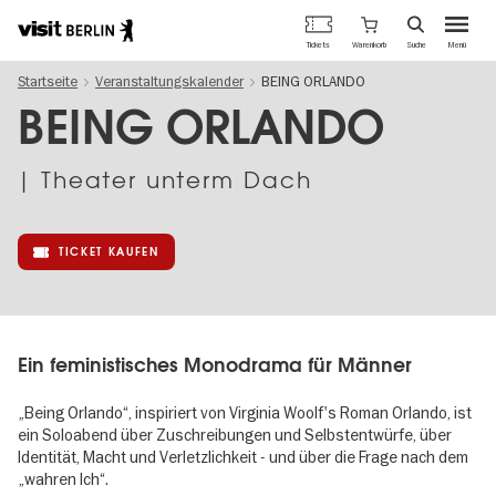
Berlins
Warenkorb
Tickets
Suche
Menü
offizielles
Direkt
Tourismusportal
Startseite
Veranstaltungskalender
BEING ORLANDO
zum
Inhalt
BEING ORLANDO
| Theater unterm Dach
TICKET KAUFEN
Ein feministisches Monodrama für Männer
„Being Orlando“, inspiriert von Virginia Woolf's Roman Orlando, ist
ein Soloabend über Zuschreibungen und Selbstentwürfe, über
Identität, Macht und Verletzlichkeit - und über die Frage nach dem
„wahren Ich“.