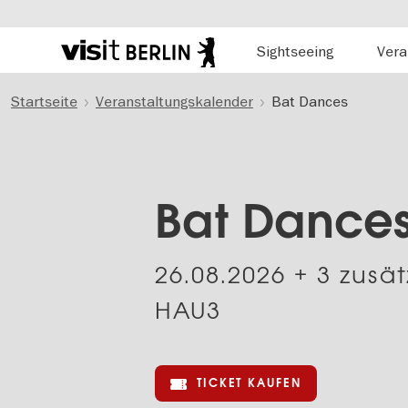
Hauptnavigation
Sightseeing
Vera
Berlins
offizielles
Direkt
Tourismusportal
Startseite
Veranstaltungskalender
Bat Dances
zum
Inhalt
Bat Dance
26.08.2026
+ 3 zusät
HAU3
TICKET KAUFEN