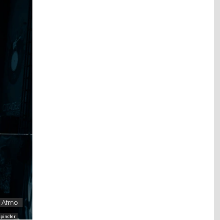
, Atmo
pindler