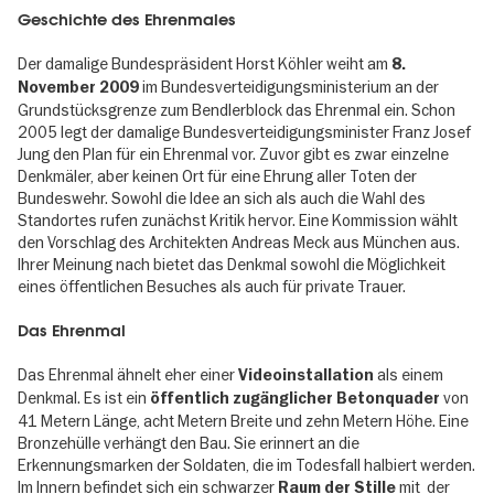
Geschichte des Ehrenmales
Der damalige Bundespräsident Horst Köhler weiht am
8.
im Bundesverteidigungsministerium an der
November 2009
Grundstücksgrenze zum Bendlerblock das Ehrenmal ein. Schon
2005 legt der damalige Bundesverteidigungsminister Franz Josef
Jung den Plan für ein Ehrenmal vor. Zuvor gibt es zwar einzelne
Denkmäler, aber keinen Ort für eine Ehrung aller Toten der
Bundeswehr. Sowohl die Idee an sich als auch die Wahl des
Standortes rufen zunächst Kritik hervor. Eine Kommission wählt
den Vorschlag des Architekten Andreas Meck aus München aus.
Ihrer Meinung nach bietet das Denkmal sowohl die Möglichkeit
eines öffentlichen Besuches als auch für private Trauer.
Das Ehrenmal
Das Ehrenmal ähnelt eher einer
als einem
Videoinstallation
Denkmal. Es ist ein
von
öffentlich zugänglicher Betonquader
41 Metern Länge, acht Metern Breite und zehn Metern Höhe. Eine
Bronzehülle verhängt den Bau. Sie erinnert an die
Erkennungsmarken der Soldaten, die im Todesfall halbiert werden.
Im Innern befindet sich ein schwarzer
mit der
Raum der Stille