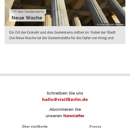
Ort des Gedenkens
Neue Wache
© iStock.com, Foto: chrisdorney
Ein Ort der Einkehr und des Gedenkens mitten im Trubel der Stadt:
Die Neue Wache ist die Gedenkstätte für die Opfer von Krieg und
WEITERLESEN
Berlins
visitBerlin-Blog
Schreiben Sie uns
offizielles
Hier
hallo@visitBerlin.de
Reiseportal
schreiben
Abonnieren Sie
visitBerlin.de
die
unseren
Newsletter
Berlin-
Wir kennen
Insider
Berlin und
Navigation:
Über visitBerlin
Presse
sind
About