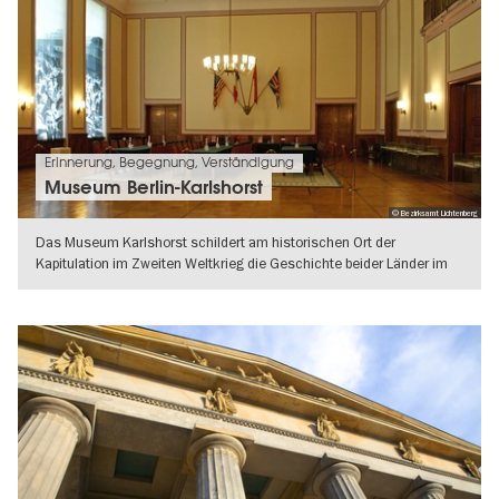
Erinnerung, Begegnung, Verständigung
Museum Berlin-Karlshorst
© Bezirksamt Lichtenberg
Das Museum Karlshorst schildert am historischen Ort der
Kapitulation im Zweiten Weltkrieg die Geschichte beider Länder im
20. Jahrhundert.
WEITERLESEN