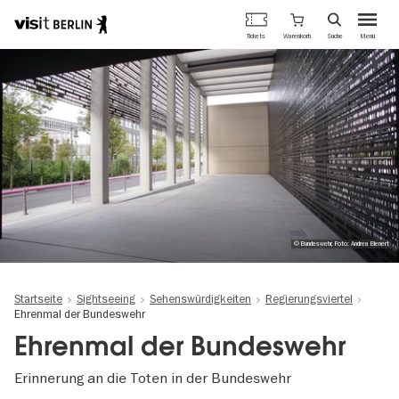
Berlins
Warenkorb
Tickets
Suche
Menü
offizielles
Direkt
Tourismusportal
zum
Inhalt
© Bundeswehr, Foto: Andrea Bienert
Startseite
Sightseeing
Sehenswürdigkeiten
Regierungsviertel
Ehrenmal der Bundeswehr
Ehrenmal der Bundeswehr
Erinnerung an die Toten in der Bundeswehr