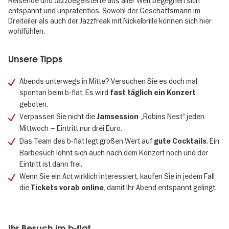
Reisende und Jazzbegeisterte aus aller Welt begegnen sich
entspannt und unprätentiös. Sowohl der Geschäftsmann im
Dreiteiler als auch der Jazzfreak mit Nickelbrille können sich hier
wohlfühlen.
Unsere Tipps
Abends unterwegs in Mitte? Versuchen Sie es doch mal
spontan beim b-flat. Es wird
fast täglich ein Konzert
geboten.
Verpassen Sie nicht die
„Robins Nest“ jeden
Jamsession
Mittwoch – Eintritt nur drei Euro.
Das Team des b-flat legt großen Wert auf
. Ein
gute Cocktails
Barbesuch lohnt sich auch nach dem Konzert noch und der
Eintritt ist dann frei.
Wenn Sie ein Act wirklich interessiert, kaufen Sie in jedem Fall
die
, damit Ihr Abend entspannt gelingt.
Tickets vorab online
Ihr Besuch im b-flat