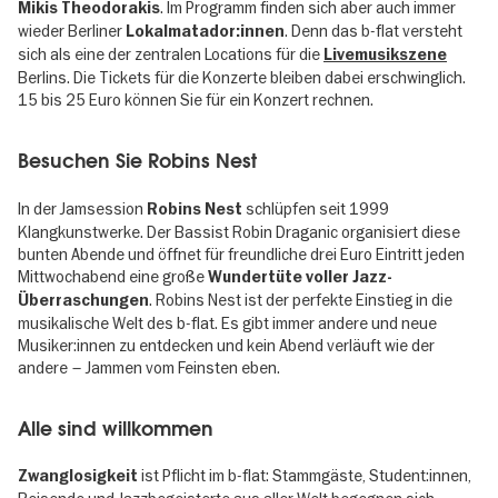
. Im Programm finden sich aber auch immer
Mikis Theodorakis
wieder Berliner
. Denn das b-flat versteht
Lokalmatador:innen
sich als eine der zentralen Locations für die
Livemusikszene
Berlins. Die Tickets für die Konzerte bleiben dabei erschwinglich.
15 bis 25 Euro können Sie für ein Konzert rechnen.
Besuchen Sie Robins Nest
In der Jamsession
schlüpfen seit 1999
Robins Nest
Klangkunstwerke. Der Bassist Robin Draganic organisiert diese
bunten Abende und öffnet für freundliche drei Euro Eintritt jeden
Mittwochabend eine große
Wundertüte voller Jazz-
. Robins Nest ist der perfekte Einstieg in die
Überraschungen
musikalische Welt des b-flat. Es gibt immer andere und neue
Musiker:innen zu entdecken und kein Abend verläuft wie der
andere – Jammen vom Feinsten eben.
Alle sind willkommen
ist Pflicht im b-flat: Stammgäste, Student:innen,
Zwanglosigkeit