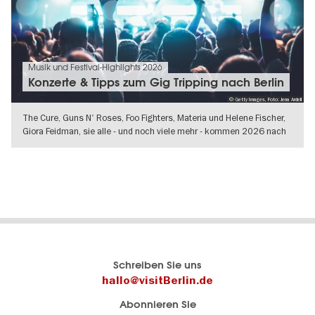
Musik und Festival-Highlights 2026
Konzerte & Tipps zum Gig Tripping nach Berlin
© Getty Images, Foto: Jena Ardell
The Cure, Guns N' Roses, Foo Fighters, Materia und Helene Fischer,
Giora Feidman, sie alle - und noch viele mehr - kommen 2026 nach
Berlin
WEITERLESEN
Berlins
visitBerlin-Blog
Schreiben Sie uns
offizielles
Hier
hallo@visitBerlin.de
Reiseportal
schreiben
Abonnieren Sie
visitBerlin.de
die