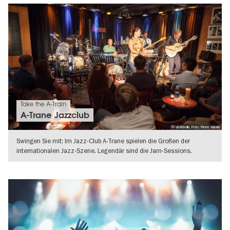
Take the A-Train
A-Trane Jazzclub
© visitBerlin, Foto: Pierre Adenis
Swingen Sie mit: Im Jazz-Club A-Trane spielen die Großen der
internationalen Jazz-Szene. Legendär sind die Jam-Sessions.
WEITERLESEN