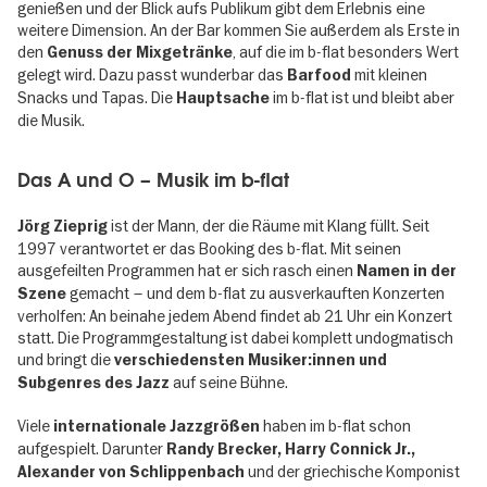
genießen und der Blick aufs Publikum gibt dem Erlebnis eine
weitere Dimension. An der Bar kommen Sie außerdem als Erste in
den
, auf die im b-flat besonders Wert
Genuss der Mixgetränke
gelegt wird. Dazu passt wunderbar das
mit kleinen
Barfood
Snacks und Tapas. Die
im b-flat ist und bleibt aber
Hauptsache
die Musik.
Das A und O – Musik im b-flat
ist der Mann, der die Räume mit Klang füllt. Seit
Jörg Zieprig
1997 verantwortet er das Booking des b-flat. Mit seinen
ausgefeilten Programmen hat er sich rasch einen
Namen in der
gemacht – und dem b-flat zu ausverkauften Konzerten
Szene
verholfen: An beinahe jedem Abend findet ab 21 Uhr ein Konzert
statt. Die Programmgestaltung ist dabei komplett undogmatisch
und bringt die
verschiedensten Musiker:innen und
auf seine Bühne.
Subgenres des Jazz
Viele
haben im b-flat schon
internationale Jazzgrößen
aufgespielt. Darunter
Randy Brecker, Harry Connick Jr.,
und der griechische Komponist
Alexander von Schlippenbach