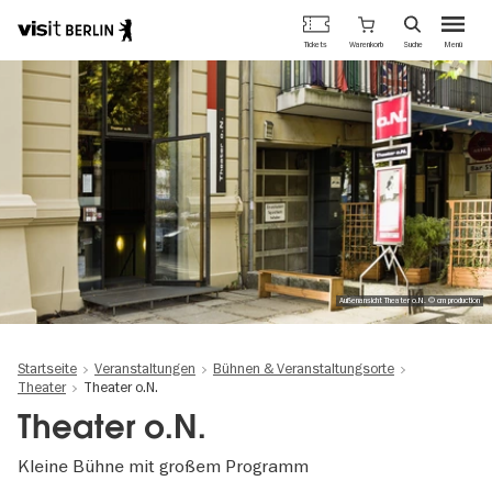
Berlins
Warenkorb
Tickets
Suche
Menü
offizielles
Direkt
Tourismusportal
zum
Inhalt
Außenansicht Theater o.N. © cm production
Startseite
Veranstaltungen
Bühnen & Veranstaltungsorte
Theater
Theater o.N.
Theater o.N.
Kleine Bühne mit großem Programm