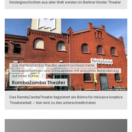
Kindergeschichten aus aller Welt werden im Berliner Kinder Theater
humorvoll in Szene
WEITERLESEN
Das RambaZamba Theater vereint professionelle
Schauspielerinnen und Schauspieler mit und ohne Behinderung
auf einer Bühne.
RambaZamba Theater
© RambaZamba Theater
Das RambaZambaTheater begeistert als Bühne für inklusive kreative
Theaterarbeit – hier wird zu den unterschiedlichsten
gesellschaftlichen
WEITERLESEN