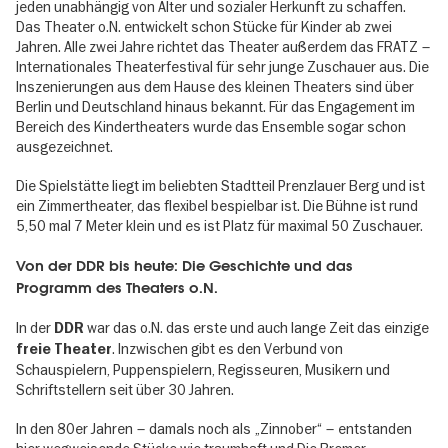
jeden unabhängig von Alter und sozialer Herkunft zu schaffen.
Das Theater o.N. entwickelt schon Stücke für Kinder ab zwei
Jahren. Alle zwei Jahre richtet das Theater außerdem das FRATZ –
Internationales Theaterfestival für sehr junge Zuschauer aus. Die
Inszenierungen aus dem Hause des kleinen Theaters sind über
Berlin und Deutschland hinaus bekannt. Für das Engagement im
Bereich des Kindertheaters wurde das Ensemble sogar schon
ausgezeichnet.
Die Spielstätte liegt im beliebten Stadtteil Prenzlauer Berg und ist
ein Zimmertheater, das flexibel bespielbar ist. Die Bühne ist rund
5,50 mal 7 Meter klein und es ist Platz für maximal 50 Zuschauer.
Von der DDR bis heute: Die Geschichte und das
Programm des Theaters o.N.
In der
war das o.N. das erste und auch lange Zeit das einzige
DDR
. Inzwischen gibt es den Verbund von
freie Theater
Schauspielern, Puppenspielern, Regisseuren, Musikern und
Schriftstellern seit über 30 Jahren.
In den 80er Jahren – damals noch als „Zinnober“ – entstanden