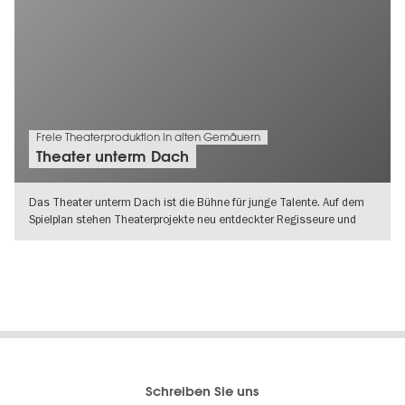
Freie Theaterproduktion in alten Gemäuern
Theater unterm Dach
Das Theater unterm Dach ist die Bühne für junge Talente. Auf dem
Spielplan stehen Theaterprojekte neu entdeckter Regisseure und
Künstler.
WEITERLESEN
Berlins
visitBerlin-Blog
Schreiben Sie uns
offizielles
Hier