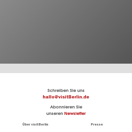
Berlins
visitBerlin-Blog
Schreiben Sie uns
offizielles
Hier
hallo@visitBerlin.de
Reiseportal
schreiben
Abonnieren Sie
visitBerlin.de
die
unseren
Newsletter
Berlin-
Wir kennen
Insider
Berlin und
Navigation:
Über visitBerlin
Presse
sind
About
persönlich