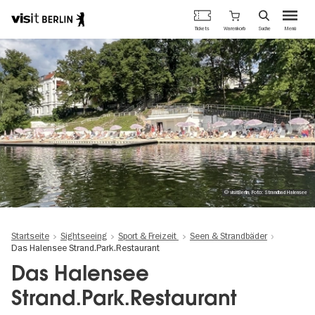
Berlins
Warenkorb
Tickets
Suche
Menü
offizielles
Direkt
Tourismusportal
zum
Inhalt
© visitBerlin, Foto: Strandbad Halensee
Startseite
Sightseeing
Sport & Freizeit
Seen & Strandbäder
Das Halensee Strand.Park.Restaurant
Das Halensee
Strand.Park.Restaurant