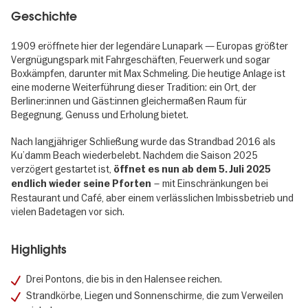
Geschichte
1909 eröffnete hier der legendäre Lunapark — Europas größter
Vergnügungspark mit Fahrgeschäften, Feuerwerk und sogar
Boxkämpfen, darunter mit Max Schmeling. Die heutige Anlage ist
eine moderne Weiterführung dieser Tradition: ein Ort, der
Berliner:innen und Gäst:innen gleichermaßen Raum für
Begegnung, Genuss und Erholung bietet.
Nach langjähriger Schließung wurde das Strandbad 2016 als
Ku’damm Beach wiederbelebt. Nachdem die Saison 2025
verzögert gestartet ist,
öffnet es nun ab dem 5. Juli 2025
– mit Einschränkungen bei
endlich wieder seine Pforten
Restaurant und Café, aber einem verlässlichen Imbissbetrieb und
vielen Badetagen vor sich.
Highlights
Drei Pontons, die bis in den Halensee reichen.
Strandkörbe, Liegen und Sonnenschirme, die zum Verweilen