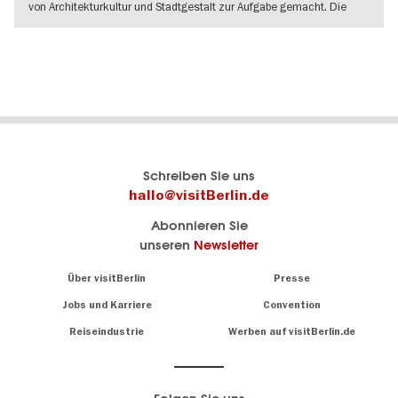
von Architekturkultur und Stadtgestalt zur Aufgabe gemacht. Die
Aedes
WEITERLESEN
Berlins
visitBerlin-Blog
Schreiben Sie uns
offizielles
Hier
hallo@visitBerlin.de
Reiseportal
schreiben
Abonnieren Sie
visitBerlin.de
die
unseren
Newsletter
Berlin-
Wir kennen
Insider
Berlin und
Navigation:
Über visitBerlin
Presse
sind
About
persönlich
Jobs und Karriere
Convention
Insidertipps
für Sie da.
rund
Reiseindustrie
Werben auf visitBerlin.de
um
Wir bieten Ihnen
die
günstige
,
Hauptstadt
Reiseangebote
und
Hotels