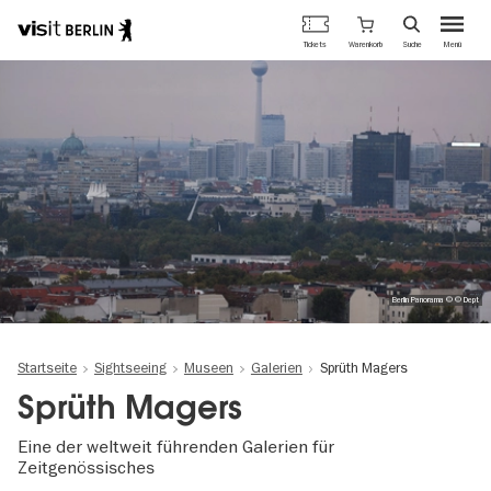
Berlins
Warenkorb
Tickets
Suche
Menü
offizielles
Direkt
Tourismusportal
zum
Inhalt
Berlin Panorama © © Dept
Startseite
Sightseeing
Museen
Galerien
Sprüth Magers
Sprüth Magers
Eine der weltweit führenden Galerien für
Zeitgenössisches