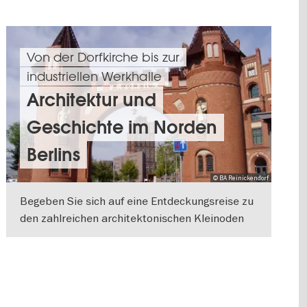
Von der Dorfkirche bis zur
industriellen Werkhalle
Architektur und
Geschichte im Norden
Berlins
© BA Reinickendorf
Begeben Sie sich auf eine Entdeckungsreise zu
den zahlreichen architektonischen Kleinoden
Reinickendorfs. Wir geben Ihnen tolle Tipps
WEITERLESEN
rund