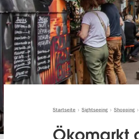
Startseite
Sightseeing
Shopping
Ökomarkt a