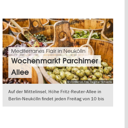
Mediterranes Flair in Neukölln
Wochenmarkt Parchimer
Allee
© visitBerlin, Foto: Dagmar Schwelle
Auf der Mittelinsel, Höhe Fritz-Reuter-Allee in
Berlin-Neukölln findet jeden Freitag von 10 bis
18 Uhr ein Wochenmarkt mit vielfältigem
WEITERLESEN