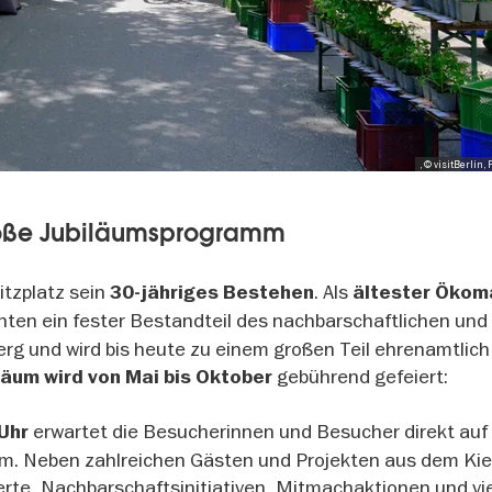
, © visitBerlin,
große Jubiläumsprogramm
itzplatz sein
. Als
30-jähriges Bestehen
ältester Ökom
ehnten ein fester Bestandteil des nachbarschaftlichen und
erg und wird bis heute zu einem großen Teil ehrenamtlich
gebührend gefeiert:
läum wird von Mai bis Oktober
erwartet die Besucherinnen und Besucher direkt au
 Uhr
mm. Neben zahlreichen Gästen und Projekten aus dem Ki
erte, Nachbarschaftsinitiativen, Mitmachaktionen und vi