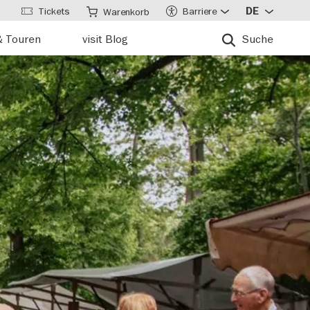
Tickets
Barriere
DE
Warenkorb
& Touren
visit Blog
Suche