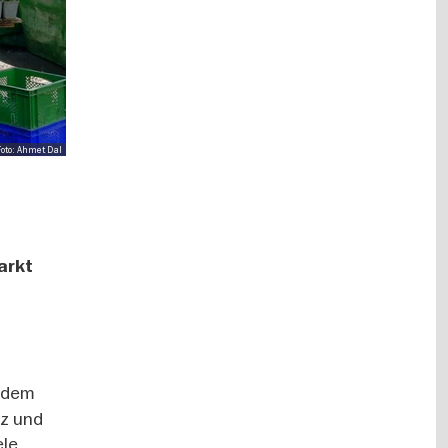
 Foto: Ahmet Dal
arkt
f dem
ez und
ele