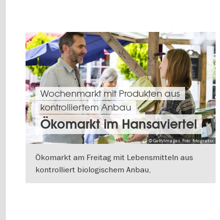
Wochenmarkt mit Produkten aus
kontrolliertem Anbau
Ökomarkt im Hansaviertel
© GettyImages, Foto: fotografixx
Ökomarkt am Freitag mit Lebensmitteln aus
kontrolliert biologischem Anbau,
Naturkosmetik, Kleidung und anderen Produkt
WEITERLESEN
aus ökologisch