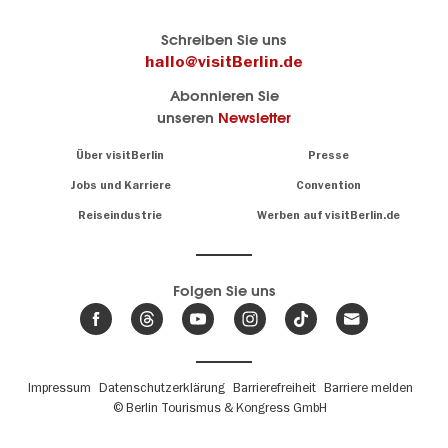
Berlins
visitBerlin-Blog
Schreiben Sie uns
offizielles
Hier
hallo@visitBerlin.de
Reiseportal
schreiben
Abonnieren Sie
visitBerlin.de
die
unseren
Newsletter
Berlin-
Wir kennen
Insider
Berlin und
Navigation:
Über visitBerlin
Presse
sind
About
persönlich
Jobs und Karriere
Convention
Insidertipps
für Sie da.
rund
Reiseindustrie
Werben auf visitBerlin.de
um
Wir bieten Ihnen
die
günstige
,
Hauptstadt
Reiseangebote
und
Hotels
Folgen Sie uns
.
Tickets
Berlin-
News,
Wir haben den
Events
Veranstaltungskalender
&
Berlins mit vielen Tipps.
Trends
Fußbereichsmenü
Impressum
Datenschutzerklärung
Barrierefreiheit
Barriere melden
© Berlin Tourismus & Kongress GmbH
Unsere
Lieblingsorte