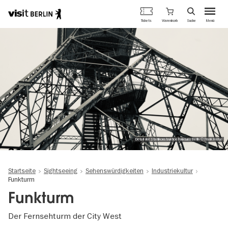
Berlins
Warenkorb
Tickets
Suche
Menü
offizielles
Direkt
Tourismusportal
zum
Inhalt
Detail der Stahlkonstruktion Funkturm Berlin © Frank Heise
Startseite
Sightseeing
Sehenswürdigkeiten
Industriekultur
Funkturm
Funkturm
Der Fernsehturm der City West