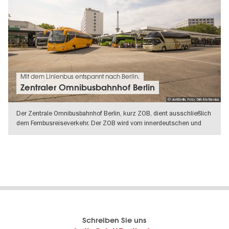
Mit dem Linienbus entspannt nach Berlin.
Zentraler Omnibusbahnhof Berlin
© visitBerlin, Foto: Dirk Mathesius
Der Zentrale Omnibusbahnhof Berlin, kurz ZOB, dient ausschließlich
dem Fernbusreiseverkehr. Der ZOB wird vom innerdeutschen und
europaweiten
WEITERLESEN
Berlins
visitBerlin-Blog
Schreiben Sie uns
offizielles
Hier