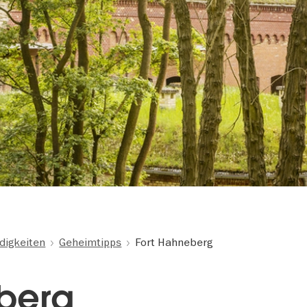
digkeiten
Geheimtipps
Fort Hahneberg
berg