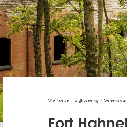
Startseite
Sightseeing
Sehenswür
Fort Hahne