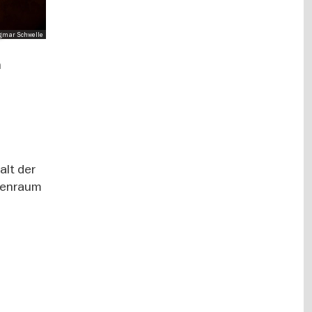
Dagmar Schwelle
n
n.
alt der
afenraum