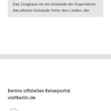
Das Zeughaus ist ein Gebäude der Superlative:
das älteste Gebäude Unter den Linden, der
bedeutendste Barockbau Berlins und es
WEITERLESEN
beherbergt die
Berlins offizielles Reiseportal
visitBerlin.de