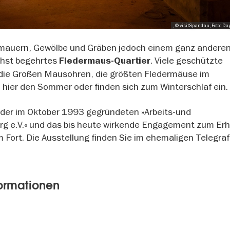
, © visitSpandau, Foto: 
inmauern, Gewölbe und Gräben jedoch einem ganz andere
öchst begehrtes
. Viele geschützte
Fledermaus-Quartier
 die Großen Mausohren, die größten Fledermäuse im
 hier den Sommer oder finden sich zum Winterschlaf ei
e der im Oktober 1993 gegründeten »Arbeits-und
g e.V.« und das bis heute wirkende Engagement zum Erh
m Fort. Die Ausstellung finden Sie im ehemaligen Telegr
formationen