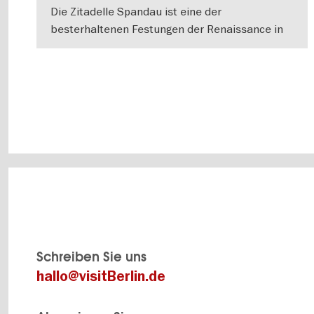
Die Zitadelle Spandau ist eine der
besterhaltenen Festungen der Renaissance in
ganz Europa: Hier wird Geschichte lebendig,
WEITERLESEN
wenn Sie über das
Schreiben Sie uns
hallo@visitBerlin.de