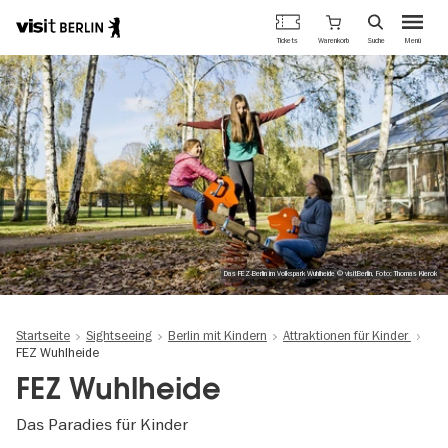
Berlins
Warenkorb
Tickets
Suche
Menü
offizielles
Direkt
Tourismusportal
zum
Inhalt
Das FEZ-Berlin im Volkspark Wuhlheide © visitBerlin, Foto: Thomas Kierok
Startseite
Sightseeing
Berlin mit Kindern
Attraktionen für Kinder
FEZ Wuhlheide
FEZ Wuhlheide
Das Paradies für Kinder