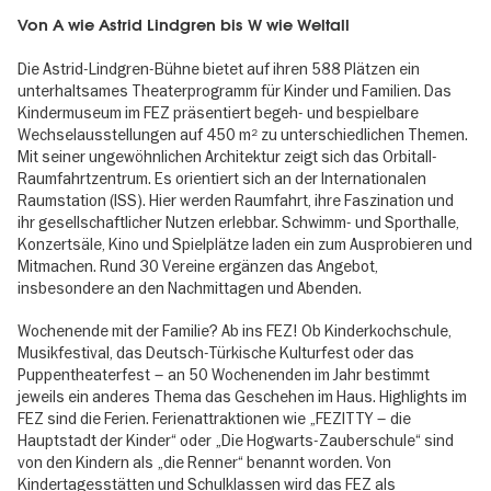
Von A wie Astrid Lindgren bis W wie Weltall
Die Astrid-Lindgren-Bühne bietet auf ihren 588 Plätzen ein
unterhaltsames Theaterprogramm für Kinder und Familien. Das
Kindermuseum im FEZ präsentiert begeh- und bespielbare
Wechselausstellungen auf 450 m² zu unterschiedlichen Themen.
Mit seiner ungewöhnlichen Architektur zeigt sich das Orbitall-
Raumfahrtzentrum. Es orientiert sich an der Internationalen
Raumstation (ISS). Hier werden Raumfahrt, ihre Faszination und
ihr gesellschaftlicher Nutzen erlebbar. Schwimm- und Sporthalle,
Konzertsäle, Kino und Spielplätze laden ein zum Ausprobieren und
Mitmachen. Rund 30 Vereine ergänzen das Angebot,
insbesondere an den Nachmittagen und Abenden.
Wochenende mit der Familie? Ab ins FEZ! Ob Kinderkochschule,
Musikfestival, das Deutsch-Türkische Kulturfest oder das
Puppentheaterfest – an 50 Wochenenden im Jahr bestimmt
jeweils ein anderes Thema das Geschehen im Haus. Highlights im
FEZ sind die Ferien. Ferienattraktionen wie „FEZITTY – die
Hauptstadt der Kinder“ oder „Die Hogwarts-Zauberschule“ sind
von den Kindern als „die Renner“ benannt worden. Von
Kindertagesstätten und Schulklassen wird das FEZ als