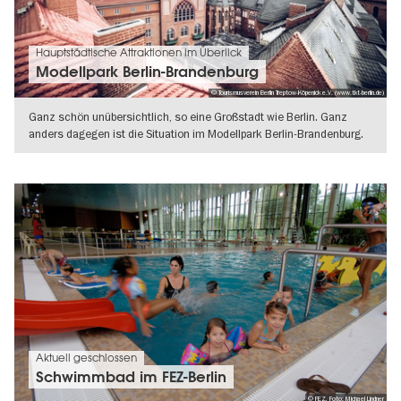
Hauptstädtische Attraktionen im Überlick
Modellpark Berlin-Brandenburg
© Tourismusverein Berlin Treptow-Köpenick e.V. (www.tkt-berlin.de)
Ganz schön unübersichtlich, so eine Großstadt wie Berlin. Ganz
anders dagegen ist die Situation im Modellpark Berlin-Brandenburg.
WEITERLESEN
Aktuell geschlossen
Schwimmbad im FEZ-Berlin
© FEZ, Foto: Michael Lindner