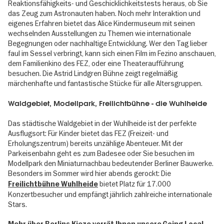
Reaktionsfähigkeits- und Geschicklichkeitstests heraus, ob Sie
das Zeug zum Astronauten haben. Noch mehr Interaktion und
eigenes Erfahren bietet das Alice Kindermuseum mit seinen
wechselnden Ausstellungen zu Themen wie internationale
Begegnungen oder nachhaltige Entwicklung. Wer den Tag lieber
faul im Sessel verbringt, kann sich einen Film im Fezino anschauen,
dem Familienkino des FEZ, oder eine Theateraufführung
besuchen. Die Astrid Lindgren Bühne zeigt regelmäßig
märchenhafte und fantastische Stücke für alle Altersgruppen.
Waldgebiet, Modellpark, Freilichtbühne - die Wuhlheide
Das städtische Waldgebiet in der Wuhlheide ist der perfekte
Ausflugsort: Für Kinder bietet das FEZ (Freizeit- und
Erholungszentrum) bereits unzählige Abenteuer. Mit der
Parkeisenbahn geht es zum Badesee oder Sie besuchen im
Modellpark den Miniaturnachbau bedeutender Berliner Bauwerke.
Besonders im Sommer wird hier abends gerockt: Die
bietet Platz für 17.000
Freilichtbühne Wuhlheide
Konzertbesucher und empfängt jährlich zahlreiche internationale
Stars.