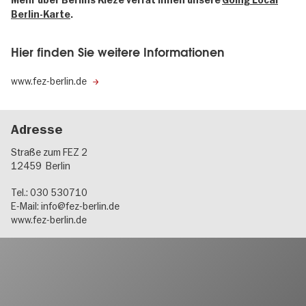
Mehr über Berlins Kieze verrät Ihnen unsere
Going Local
Berlin-Karte
.
Hier finden Sie weitere Informationen
www.fez-berlin.de
Adresse
Straße zum FEZ 2
12459
Berlin
Tel.: 030 530710
E-Mail:
info@fez-berlin.de
www.fez-berlin.de