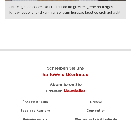
Aktuell geschlossen Das Hallenbad im größten gemeinnütziges
Kinder- Jugend- und Familienzentrum Europas lässt es sich auf acht
50 Meter
WEITERLESEN
Berlins
visitBerlin-Blog
Schreiben Sie uns
offizielles
Hier
hallo@visitBerlin.de
Reiseportal
schreiben
Abonnieren Sie
visitBerlin.de
die
unseren
Newsletter
Berlin-
Wir kennen
Insider
Berlin und
Navigation:
Über visitBerlin
Presse
sind
About
persönlich
Jobs und Karriere
Convention
Insidertipps
für Sie da.
rund
Reiseindustrie
Werben auf visitBerlin.de
um
Wir bieten Ihnen
die
günstige