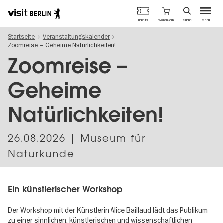
Berlins
Warenkorb
Tickets
Suche
Menü
offizielles
Direkt
Tourismusportal
Startseite
Veranstaltungskalender
zum
Zoomreise – Geheime Natürlichkeiten!
Inhalt
Zoomreise –
Geheime
Natürlichkeiten!
26.08.2026
| Museum für
Naturkunde
Ein künstlerischer Workshop
Der Workshop mit der Künstlerin Alice Baillaud lädt das Publikum
zu einer sinnlichen, künstlerischen und wissenschaftlichen