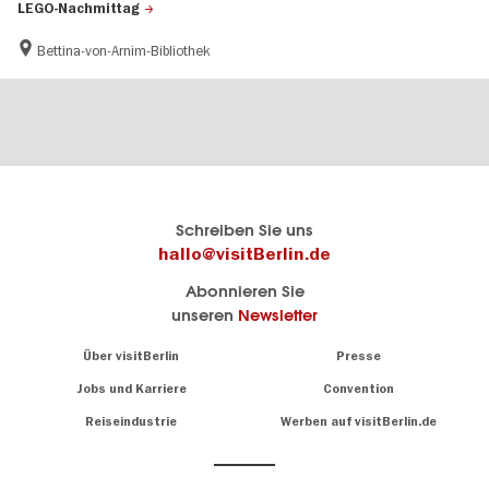
LEGO-Nachmittag
Bettina-von-Arnim-Bibliothek
Berlins
visitBerlin-Blog
Schreiben Sie uns
offizielles
Hier
hallo@visitBerlin.de
Reiseportal
schreiben
Abonnieren Sie
visitBerlin.de
die
unseren
Newsletter
Berlin-
Wir kennen
Insider
Berlin und
Navigation:
Über visitBerlin
Presse
sind
About
persönlich
Jobs und Karriere
Convention
Insidertipps
für Sie da.
rund
Reiseindustrie
Werben auf visitBerlin.de
um
Wir bieten Ihnen
die
günstige
,
Hauptstadt
Reiseangebote