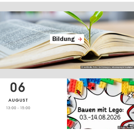
Bildung
© visitBerlin, Foto: GettyImages, krisanapongdetraphiphat
06
AUGUST
13:00
-
15:00
© Foto: @canva