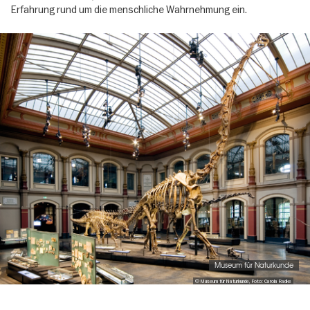
Erfahrung rund um die menschliche Wahrnehmung ein.
Image
gallery
Museum für Naturkunde
© Museum für Naturkunde, Foto: Carola Radke