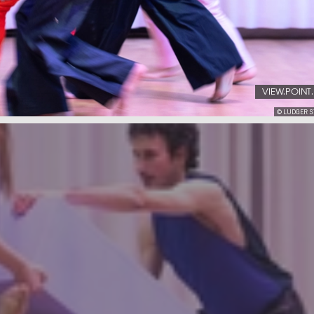
VIEW.POINT
© LUDGER 