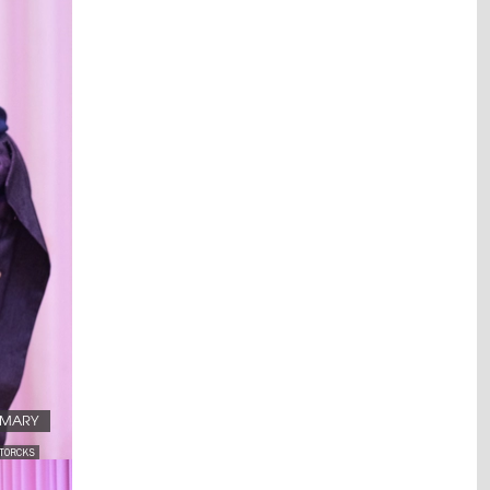
.MARY
STORCKS