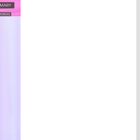
.MARY
STORCKS