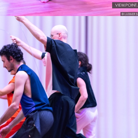
VIEW.POINT
© LUDGER 