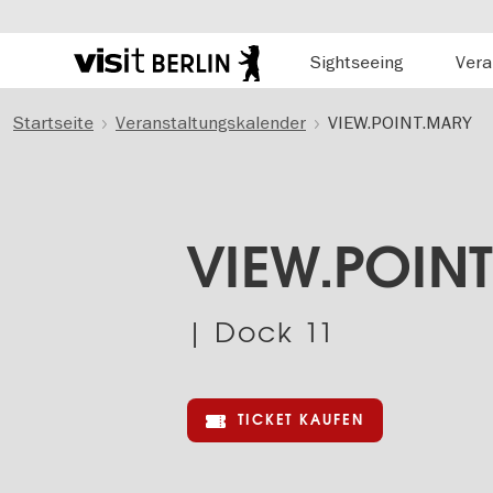
Hauptnavigation
Sightseeing
Vera
Berlins
offizielles
Direkt
Tourismusportal
Startseite
Veranstaltungskalender
VIEW.POINT.MARY
zum
Inhalt
VIEW.POIN
| Dock 11
TICKET KAUFEN