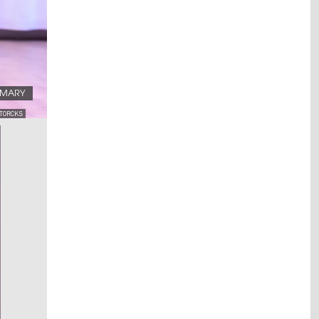
.MARY
STORCKS