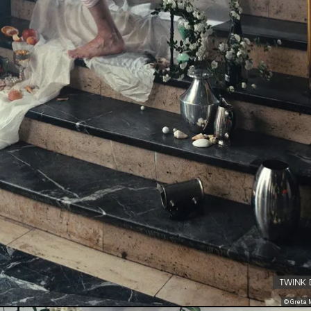
TWINK 
© Greta 