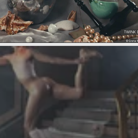
TWINK 
© Greta 