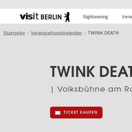
Hauptnavigation
Sightseeing
Vera
Berlins
offizielles
Direkt
Tourismusportal
Startseite
Veranstaltungskalender
TWINK DEATH
zum
Inhalt
TWINK DEA
| Volksbühne am R
TICKET KAUFEN