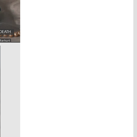
DEATH
Markurt