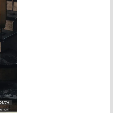
DEATH
Markurt