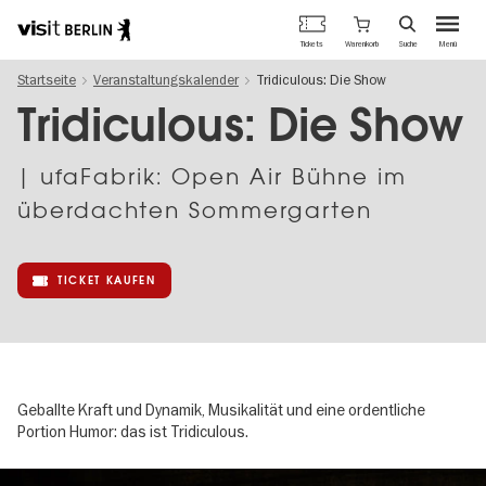
Berlins
Warenkorb
Tickets
Suche
Menü
offizielles
Direkt
Tourismusportal
Startseite
Veranstaltungskalender
Tridiculous: Die Show
zum
Inhalt
Tridiculous: Die Show
| ufaFabrik: Open Air Bühne im
überdachten Sommergarten
TICKET KAUFEN
Geballte Kraft und Dynamik, Musikalität und eine ordentliche
Portion Humor: das ist Tridiculous.
Image