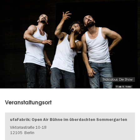
gallery
Tridiculous: Die Show
© Julia M. Reinke
Veranstaltungsort
ufaFabrik: Open Air Bühne im überdachten Sommergarten
Viktoriastraße 10-18
12105
Berlin