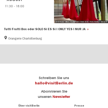
11:30
-
18:00
© © Frauke Wilken, VG-Bild Kunst, Bonn 2026 / Foto: Norbert Wiesneth
Tutti Frutti Box oder SOLO Si ES Si I ONLY YES I NUR JA
Orangerie Charlottenburg
Berlins
visitBerlin-Blog
Schreiben Sie uns
offizielles
Hier
hallo@visitBerlin.de
Reiseportal
schreiben
Abonnieren Sie
visitBerlin.de
die
unseren
Newsletter
Berlin-
Wir kennen
Insider
Berlin und
Navigation:
Über visitBerlin
Presse
sind
About