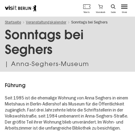
Berlins
Warenkorb
Tickets
Suche
Menü
offizielles
Direkt
Tourismusportal
Startseite
Veranstaltungskalender
Sonntags bei Seghers
zum
Inhalt
Sonntags bei
Seghers
| Anna-Seghers-Museum
Führung
Seit 1985 ist die ehemalige Wohnung von Anna Seghers in einem
Mietshaus in Berlin-Adlershof als Museum für die Öffentlichkeit
zugänglich. Fast drei Jahrzehnte lebte die Schriftstellerin in der
Volkswohlstraße, seit 1984 umbenannt in Anna-Seghers-Straße.
Der größte Teil ihrer Wohnung blieb unverändert. Im Wohn- und
Arbeitszimmer ist die umfangreiche Bibliothek zu besichtigen.