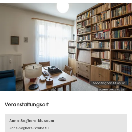
Image
gallery
Anna-Seghers-Museum
© Andreas [FranzXaver] Süß
Veranstaltungsort
Anna-Seghers-Museum
Anna-Seghers-Straße 81