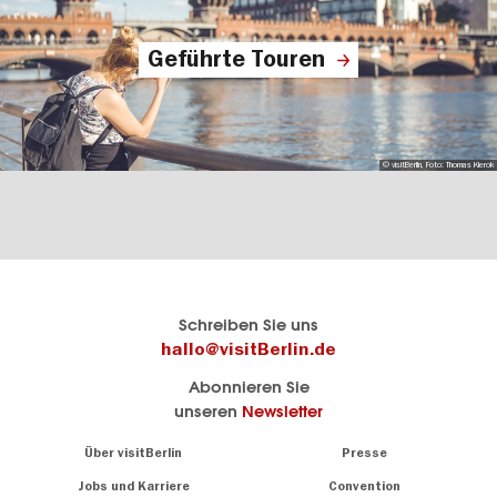
Geführte Touren
© visitBerlin, Foto: Thomas Kierok
Berlins
visitBerlin-Blog
Schreiben Sie uns
offizielles
Hier
hallo@visitBerlin.de
Reiseportal
schreiben
Abonnieren Sie
visitBerlin.de
die
unseren
Newsletter
Berlin-
Wir kennen
Insider
Berlin und
Navigation:
Über visitBerlin
Presse
sind
About
persönlich
Jobs und Karriere
Convention
Insidertipps
für Sie da.