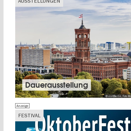
AUSSTELLUNGEN
Dauer­aus­stel­lung
© visitBerlin, Foto
Anzeige
FESTIVAL