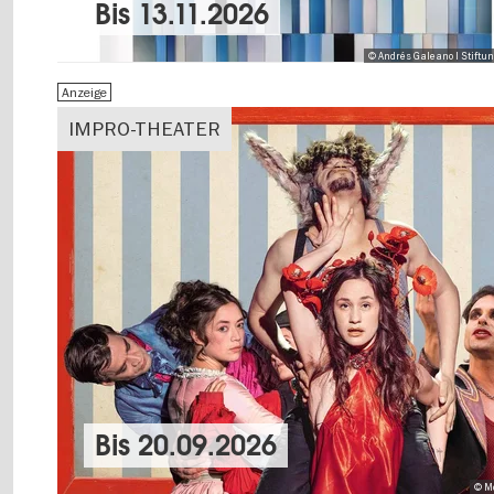
Bis
13.11.2026
© Andrés Galeano I Stiftu
Anzeige
IMPRO-THEATER
Bis
20.09.2026
© M