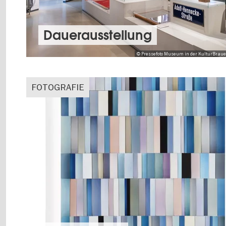
Dauer­aus­stel­lung
© Pressefoto Museum in der KulturBrauere
FOTOGRAFIE