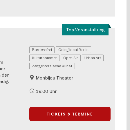
Top-Veranstaltung
Barrierefrei
Going local Berlin
Kultursommer
Open Air
Urban Art
em
Zeitgenössische Kunst
ner
 der
Monbijou Theater
ndig.
19:00 Uhr
TICKETS & TERMINE