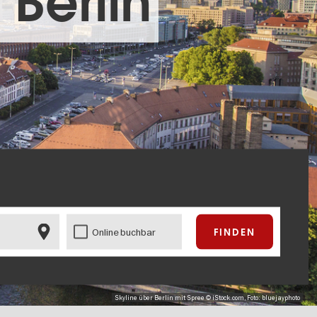
 Berlin
Online buchbar
Skyline über Berlin mit Spree © iStock.com, Foto: bluejayphoto