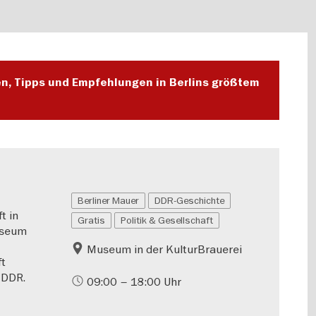
en, Tipps und Empfehlungen in Berlins größtem
Berliner Mauer
DDR-Geschichte
t in
Gratis
Politik & Gesellschaft
useum
Museum in der KulturBrauerei
ft
 DDR.
09:00 – 18:00 Uhr