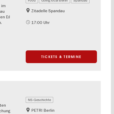
Food
Going local Berlin
Spandau
 im
Zitadelle Spandau
dau
len DJ
.
17:00 Uhr
TICKETS & TERMINE
NS-Geschichte
ten
PETRI Berlin
schung