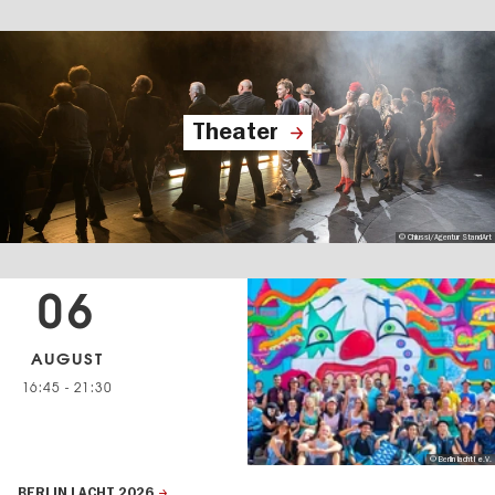
Theater
© Chiussi/Agentur StandArt
06
AUGUST
16:45
-
21:30
© Berlin lacht! e.V.
BERLIN LACHT 2026