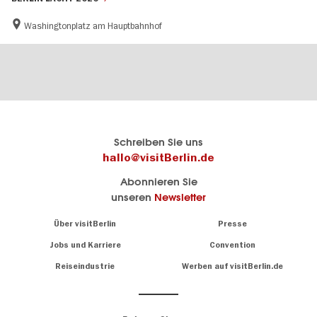
Washingtonplatz am Hauptbahnhof
Berlins
visitBerlin-Blog
Schreiben Sie uns
offizielles
Hier
hallo@visitBerlin.de
Reiseportal
schreiben
Abonnieren Sie
visitBerlin.de
die
unseren
Newsletter
Berlin-
Wir kennen
Insider
Berlin und
Navigation:
Über visitBerlin
Presse
sind
About
persönlich
Jobs und Karriere
Convention
Insidertipps
für Sie da.
rund
Reiseindustrie
Werben auf visitBerlin.de
um
Wir bieten Ihnen
die
günstige
,
Hauptstadt
Reiseangebote
und
Hotels