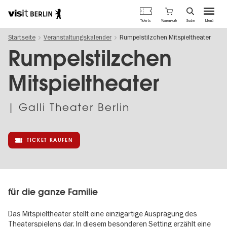
Berlins
Warenkorb
Tickets
Suche
Menü
offizielles
Direkt
Tourismusportal
Startseite
Veranstaltungskalender
Rumpelstilzchen Mitspieltheater
zum
Inhalt
Rumpelstilzchen
Mitspieltheater
| Galli Theater Berlin
TICKET KAUFEN
für die ganze Familie
Das Mitspieltheater stellt eine einzigartige Ausprägung des
Theaterspielens dar. In diesem besonderen Setting erzählt eine