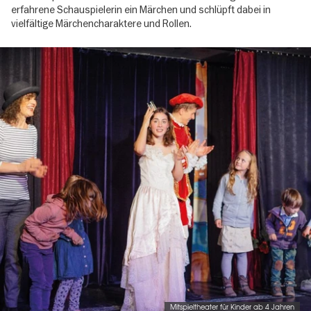
erfahrene Schauspielerin ein Märchen und schlüpft dabei in
vielfältige Märchencharaktere und Rollen.
Image
gallery
Mitspieltheater für Kinder ab 4 Jahren